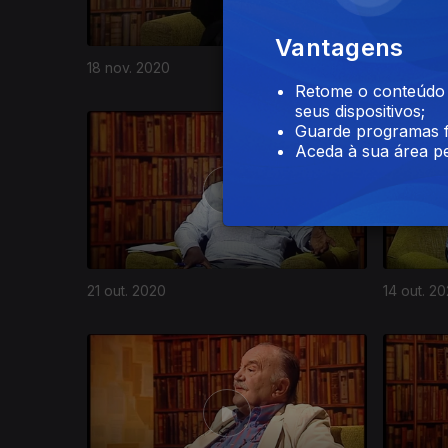
Vantagens
18 nov. 2020
11 nov. 2
Retome o conteúdo a
seus dispositivos;
496402
Guarde programas f
Aceda à sua área pe
21 out. 2020
14 out. 2