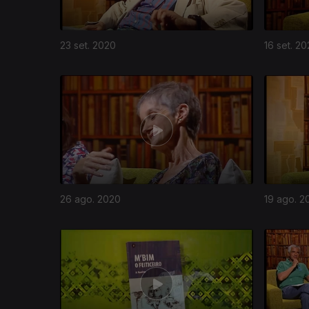
23 set. 2020
16 set. 2
26 ago. 2020
19 ago. 2
482617