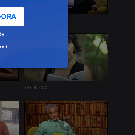
GORA
28 out. 2020
de
dos)
30 set. 2020