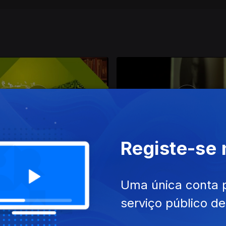
Registe-se
2020
02 dez. 2020
Uma única conta 
serviço público d