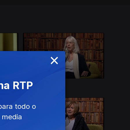
×
 na RTP
25 nov. 2020
para todo o
e media