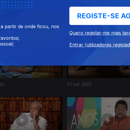
REGISTE-SE A
020
04 nov. 2020
 partir de onde ficou, nos
Quero registar-me mais tar
avoritos;
ssoal;
Entrar (utilizadores regista
020
07 out. 2020