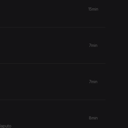
15min
7min
7min
8min
Maputo