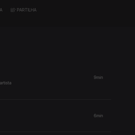
A
PARTILHA
9min
rtista
6min