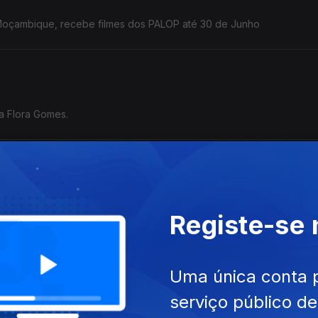
 Moçambique, recebe filmes dos PALOP até 30 de Junho
a o cineasta Flora Gomes.
ema “Encontros no Cinema: Da Memória à Identidade”, reunindo film
Registe-se
ba, Espanha, Moçambique e Portugal.
Uma única conta 
serviço público d
10 prémios e a Mostra de Cinema que tem lugar em Maputo, Moçamb