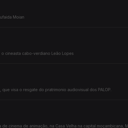
Sufaida Moian
ersa com o cineasta cabo-verdiano Leão Lopes
Destacamos a residência artistica Up Cycle, que visa o resgate do pratrimonio audiovisual dos PALOP.
a de cinema de animação, na Casa Velha na capital moçambicana, 