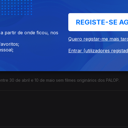
nco países.
REGISTE-SE A
 partir de onde ficou, nos
no Ar Condicionado e a conversa com Aline Frazão responsável pe
Quero registar-me mais tar
avoritos;
ssoal;
Entrar (utilizadores regista
tre 30 de abril e 10 de maio sem filmes originários dos PALOP.