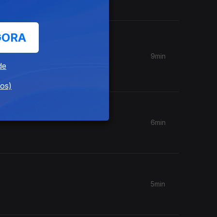
GORA
9min
la sua
de
dos)
6min
5min