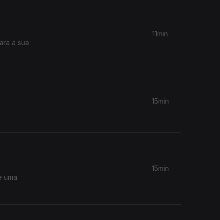
11min
ara a sua
15min
15min
de uma