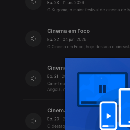
Ep. 23
11 jun. 2026
O Kugoma, o maior festival de cinema de
Cinema em Foco
Ep. 22
04 jun. 2026
O Cinema em Foco, hoje destac
Cinema em Foco
Ep. 21
28 mai. 2026
Cine-Teatro Scala, acolhe a mostra de cin
Angola, Argentina, Brasil, Cabo Verde, Cu
Cinema em Foco
Ep. 20
21 mai. 2026
O destaque é o filme Banzo, que venceu 