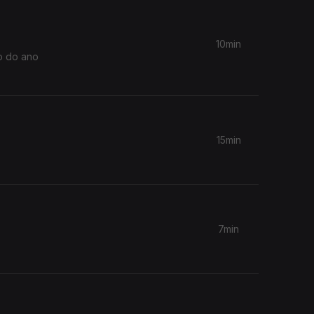
10min
o do ano
15min
7min