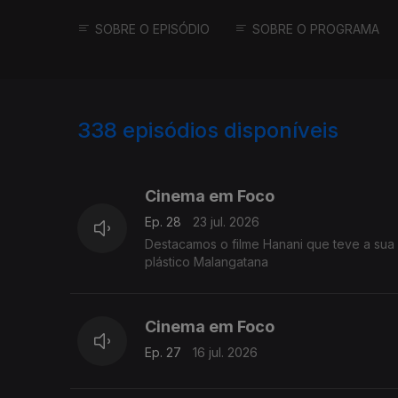
SOBRE O EPISÓDIO
SOBRE O PROGRAMA
338
episódios disponíveis
924575
905454
886027
Cinema em Foco
Ep. 28
23 jul. 2026
Destacamos o filme Hanani que teve a sua e
plástico Malangatana
Cinema em Foco
Ep. 27
16 jul. 2026