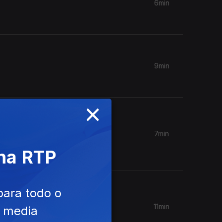
6min
9min
×
7min
es de
 na RTP
para todo o
11min
e media
ique, até