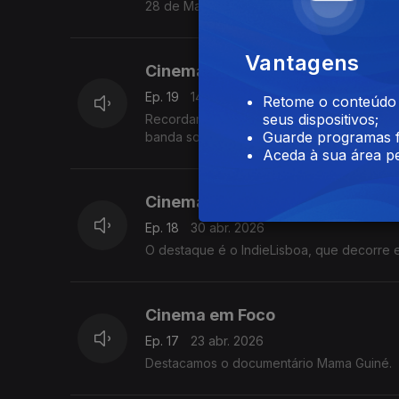
28 de Maio, juntando filmes de mais de ci
Vantagens
Cinema em Foco
Ep. 19
14 mai. 2026
Retome o conteúdo a
seus dispositivos;
Recordamos com intusiamos o filme angola
Guarde programas f
banda sonora.
Aceda à sua área pe
Cinema em Foco
Ep. 18
30 abr. 2026
O destaque é o IndieLisboa, que decorre en
Cinema em Foco
Ep. 17
23 abr. 2026
Destacamos o documentário Mama Guiné.