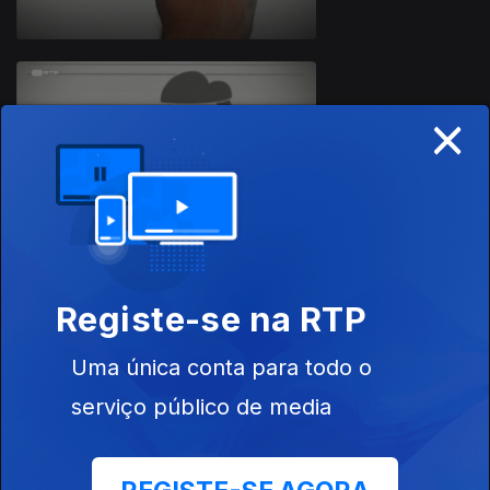
×
Ep. 30
21 mai. 2020
Registe-se na RTP
Ep. 29
20 mai. 2020
Uma única conta para todo o
serviço público de media