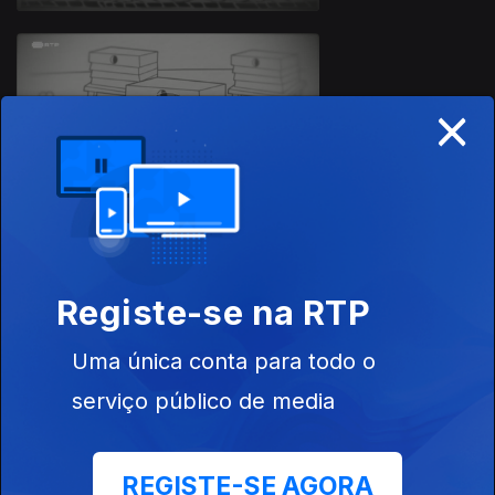
×
Ep. 22
11 mai. 2020
Ep. 21
Registe-se na RTP
08 mai. 2020
Uma única conta para todo o
serviço público de media
REGISTE-SE AGORA
Ep. 20