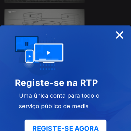
×
Ep. 22
11 mai. 2020
Ep. 21
Registe-se na RTP
08 mai. 2020
Uma única conta para todo o
serviço público de media
REGISTE-SE AGORA
Ep. 20