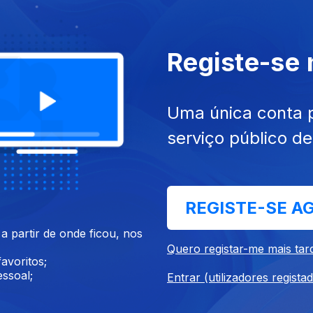
 mai. 2020
Ep. 24
21 mai. 2020
Registe-se
Uma única conta 
serviço público d
REGISTE-SE A
mai. 2020
Ep. 15
15 mai. 2020
 partir de onde ficou, nos
Quero registar-me mais tar
avoritos;
ssoal;
Entrar (utilizadores regista