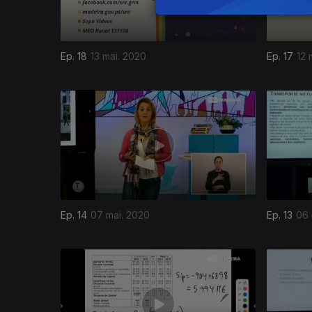
Ep. 18
13 mai. 2020
Ep. 17
12 
Ep. 14
07 mai. 2020
Ep. 13
06 
469459