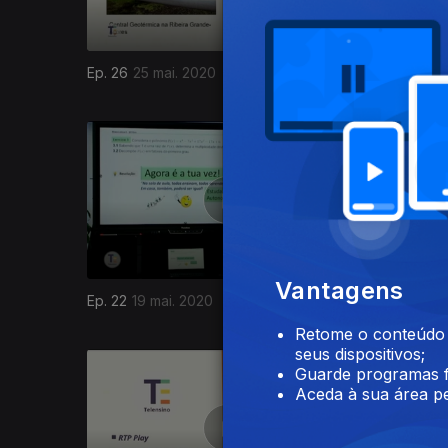
Ep. 26
25 mai. 2020
Ep. 25
22
472491
Vantagens
Ep. 22
19 mai. 2020
Ep. 21
18 
Retome o conteúdo a
seus dispositivos;
Guarde programas f
Aceda à sua área pe