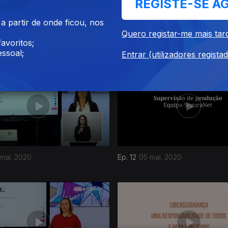
REGISTE-SE A
 partir de onde ficou, nos
Quero registar-me mais tar
mai. 2020
Ep. 16
11 mai. 2020
avoritos;
ssoal;
Entrar (utilizadores regista
mai. 2020
Ep. 12
05 mai. 2020