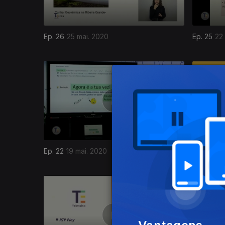
Ep. 26
25 mai. 2020
Ep. 25
22
472491
Ep. 22
19 mai. 2020
Ep. 21
18 