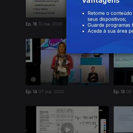
Vantagens
Retome o conteúdo a
seus dispositivos;
Ep. 18
13 mai. 2020
Ep. 17
12 
Guarde programas f
Aceda à sua área pe
Ep. 14
07 mai. 2020
Ep. 13
06 
469459