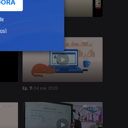
GORA
de
Ep. 15
08 mai. 2020
dos)
Ep. 11
04 mai. 2020