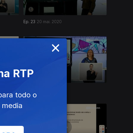
Ep. 23
20 mai. 2020
×
 na RTP
Ep. 19
14 mai. 2020
para todo o
e media