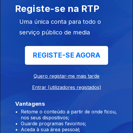
Registe-se na RTP
Ep. 25
01 nov. 2020
Uma única conta para todo o
Anjos
serviço público de media
REGISTE-SE AGORA
Ep. 24
25 out. 2020
Quero registar-me mais tarde
Entrar (utilizadores registados)
Vantagens
Retome o conteúdo a partir de onde ficou,
Ep. 23
nos seus dispositivos;
18 out. 2020
Guarde programas favoritos;
Aceda à sua área pessoal;