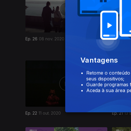
Ep. 25
01
Ep. 26
08 nov. 2020
Anjos
Vantagens
Retome o conteúdo a
seus dispositivos;
Guarde programas f
Aceda à sua área pe
Ep. 22
11 out. 2020
Ep. 21
13 
486709