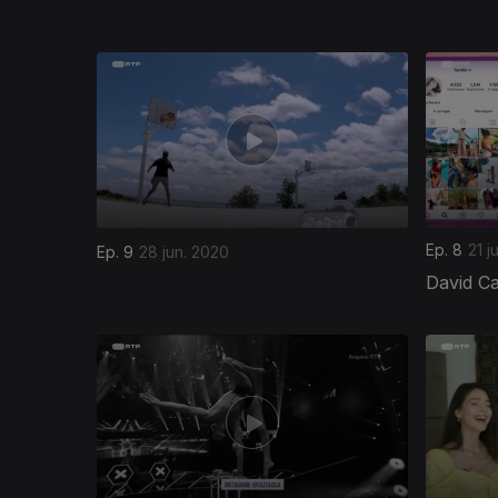
Ep. 8
21 j
Ep. 9
28 jun. 2020
David Ca
473085