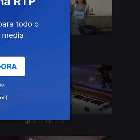
 na RTP
para todo o
e media
Ep. 23
18 out. 2020
GORA
de
dos)
Ep. 19
30 ago. 2020