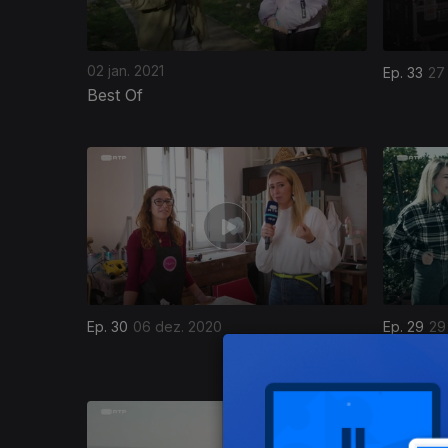
02 jan. 2021
Ep. 33
27
Best Of
506251
Ep. 30
06 dez. 2020
Ep. 29
29