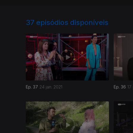
37
episódios disponíveis
Ep. 37
24 jan. 2021
Ep. 36
17 