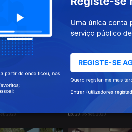
Registe-se
Uma única conta 
serviço público d
 nov. 2020
Ep. 24
25 out. 2020
REGISTE-SE A
 partir de onde ficou, nos
Quero registar-me mais tar
avoritos;
ssoal;
Entrar (utilizadores regista
set. 2020
Ep. 20
06 set. 2020