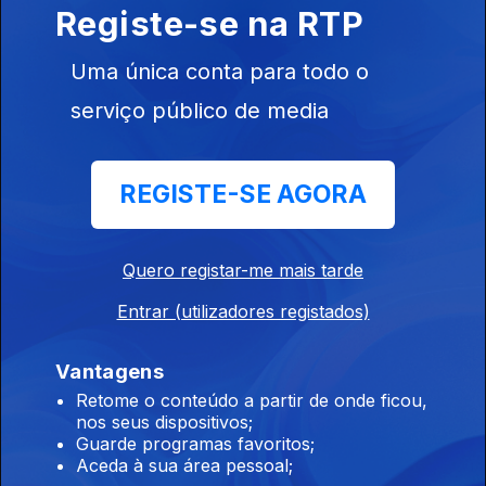
Registe-se na RTP
Ep. 19
30 ago. 2020
Uma única conta para todo o
serviço público de media
REGISTE-SE AGORA
Ep. 18
23 ago. 2020
Quero registar-me mais tarde
Entrar (utilizadores registados)
Vantagens
Ep. 17
Retome o conteúdo a partir de onde ficou,
16 ago. 2020
nos seus dispositivos;
Toy
Guarde programas favoritos;
Aceda à sua área pessoal;