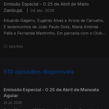
Emissão Especial - O 25 de Abril de Mário
Zambujal,
|
04 abr. 2026
Eduardo Gageiro, Eugénio Alves e Arons de Carvalho.
E testemunhos de João Paulo Diniz, Maria Antónia
Palla e Fernanda Mestrinho. Em parceria com o Clube
de jornalistas.
opções
510
episódios disponíveis
928016
913743
898736
888088
Emissão Especial - O 25 de Abril de Manuela
Aguiar
25 jul. 2026