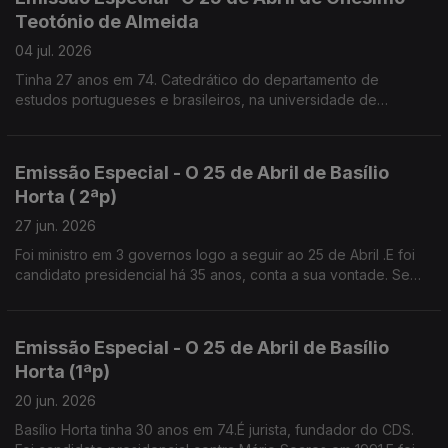
Teotónio de Almeida
04 jul. 2026
Tinha 27 anos em 74. Catedrático do departamento de
estudos portugueses e brasileiros, na universidade de
Brown.Diz que os valores de Abril não podem morrer senão é
a selva.
Emissão Especial - O 25 de Abril de Basílio
Horta ( 2ªp)
27 jun. 2026
Foi ministro em 3 governos logo a seguir ao 25 de Abril .E foi
candidato presidencial há 35 anos, conta a sua vontade. Se
tivesse patrão, provavelmente teria feito greve contra o
Pacote Laboral.
Emissão Especial - O 25 de Abril de Basílio
Horta (1ªp)
20 jun. 2026
Basílio Horta tinha 30 anos em 74.É jurista, fundador do CDS.