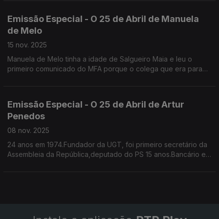
Emissão Especial - O 25 de Abril de Manuela
de Melo
15 nov. 2025
Manuela de Melo tinha a idade de Salgueiro Maia e leu o
primeiro comunicado do MFA porque o colega que era para
ler estava demasiado nervoso
Já era professora de Ciências da Natureza, colaborava na
RTP na Telescola e como pivot do Jornal da Tarde. Foi
Emissão Especial - O 25 de Abril de Artur
vereadora na CMPorto e deputada. Sem cartão.
Penedos
08 nov. 2025
24 anos em 1974.Fundador da UGT, foi primeiro secretário da
Assembleia da República,deputado do PS 15 anos.Bancário em
74, recorda os portugueses que chegavam das colónias e
queriam trocar o seu dinheiro para escudos