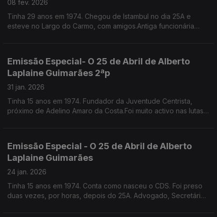
08 fev. 2026
Tinha 29 anos em 1974. Chegou de Istambul no dia 25A e
esteve no Largo do Carmo, com amigos.Antiga funcionária
pública, escritora, especialista em etiqueta e protocolo.
Emissão Especial- O 25 de Abril de Alberto
Laplaine Guimarães 2ªp
31 jan. 2026
Tinha 15 anos em 1974. Fundador da Juventude Centrista,
próximo de Adelino Amaro da Costa.Foi muito activo nas lutas
nos liceus e na faculdade,Por um triz que não incendiou a Fac.
de Direito de Lisboa. É sec geral da CML
Emissão Especial - O 25 de Abril de Alberto
Laplaine Guimarães
24 jan. 2026
Tinha 15 anos em 1974. Conta como nasceu o CDS. Foi preso
duas vezes, por horas, depois do 25A. Advogado, Secretário
Geral da Câmara Municipal de Lisboa.