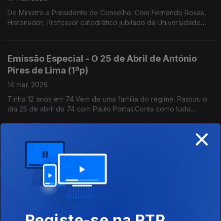
De Ministro a Presidente do Conselho. Com Fernando Rosas,
Historiador, Professor catedrático jubilado da Universidade
Nova de Lisboa e fundador do Instituto de História
Contemporânea
Emissão Especial - O 25 de Abril de António
Pires de Lima (1ªp)
14 mar. 2026
Tinha 12 anos em 74.Vem de uma família do regime. Passou o
dia 25 de abril de 74 com Paulo Portas.Conta como tudo
mudou no colégio jesuíta de S. João de Brito que ambos
×
frequentavam . Gestor, Antigo Ministro da Economia
Emissão Especial - O 25 de Abril de António
Vitorino 2ª parte
07 mar. 2026
Considera que estamos a viver um momento de retrocesso da
História Mundial. Advogado e Prof Universitário, preside ao
Conselho Nacional para as Migrações e Asilo.
Registe-se na RTP