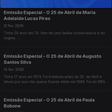
Emissão Especial - O 25 de Abril de Maria
Adelaide Lucas Pires
21 fev. 2026
Tinha 29 anos em 74. Vem de uma família conservadora e do
regime.
Quase médica, foi jornalista antes e logo a seguir ao 25 de
Abril . Foi Chefe de gabinete de Maria José Nogueira Pinto no
Parlamento e na CML
Emissão Especial - O 25 de Abril de Augusto
Santos Silva
14 fev. 2026
Tinha 17 anos em 1974. Foi trotskista antes do 25 de Abril e
talvez por isso não queria Soares eleito em 1986. Foi do MES,
como Jorge Sampaio, mas chegou mais tarde ao PS. Professor
Catedrático de Sociologia
Emissão Especial - O 25 de Abril de Paula
Bobone