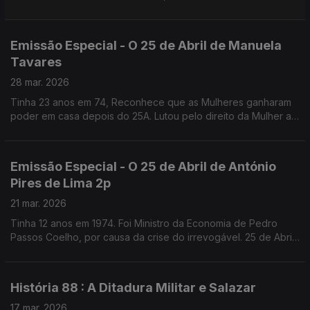
Fernanda Mestrinho. Em parceria com o Clube de jornalistas.
Emissão Especial - O 25 de Abril de Manuela
Tavares
28 mar. 2026
Tinha 23 anos em 74, Reconhece que as Mulheres ganharam
poder em casa depois do 25A. Lutou pelo direito da Mulher ao
Aborto, que recorda como uma das lutas que mais
solidariedade gerou. Fundadora da UMAR
Emissão Especial - O 25 de Abril de António
Pires de Lima 2p
21 mar. 2026
Tinha 12 anos em 1974. Foi Ministro da Economia de Pedro
Passos Coelho, por causa da crise do irrevogável. 25 de Abril
de 1976, diz, marca o começo da verdadeira Democracia em
Portugal.
História 88 : A Ditadura Militar e Salazar
17 mar. 2026