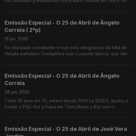
Foi candidato presidencial contra Mário Soares em 1991.E foi
presidente da Câmara de Sintra, 12 anos,independente pelo
PS, até ao ano passado
Emissão Especial - O 25 de Abril de Ângelo
Correia ( 2ªp)
13 jun. 2026
Foi deputado constituinte e hoje está desgostoso da falta de
debate partidário. Exemplifica com o pacote laboral, que não
foi apresentado em campanha para não perder votos.
Emissão Especial - O 25 de Abril de Ângelo
Correia
06 jun. 2026
Tinha 28 anos em 74, estava desde 1969 na SEDES, ajudou a
fundar o PSD. Fez a tropa em Timor,filmou a ilha com o
"repórter de imagem" José Ramos Horta.
Emissão Especial - O 25 de Abril de José Vera