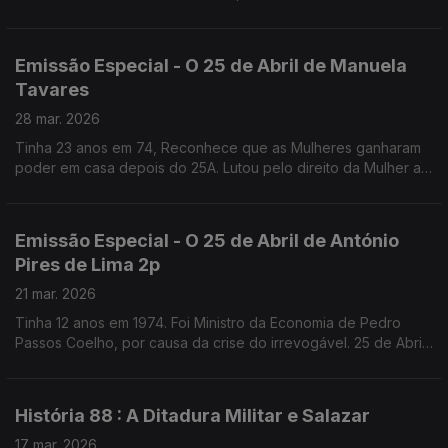
Fernanda Mestrinho. Em parceria com o Clube de jornalistas.
Emissão Especial - O 25 de Abril de Manuela
Tavares
28 mar. 2026
Tinha 23 anos em 74, Reconhece que as Mulheres ganharam
poder em casa depois do 25A. Lutou pelo direito da Mulher ao
Aborto, que recorda como uma das lutas que mais
solidariedade gerou. Fundadora da UMAR
Emissão Especial - O 25 de Abril de António
Pires de Lima 2p
21 mar. 2026
Tinha 12 anos em 1974. Foi Ministro da Economia de Pedro
Passos Coelho, por causa da crise do irrevogável. 25 de Abril
de 1976, diz, marca o começo da verdadeira Democracia em
Portugal.
História 88 : A Ditadura Militar e Salazar
17 mar. 2026