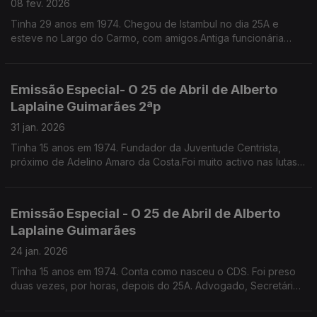
08 fev. 2026
Tinha 29 anos em 1974. Chegou de Istambul no dia 25A e
esteve no Largo do Carmo, com amigos.Antiga funcionária
pública, escritora, especialista em etiqueta e protocolo.
Emissão Especial- O 25 de Abril de Alberto
Laplaine Guimarães 2ªp
31 jan. 2026
Tinha 15 anos em 1974. Fundador da Juventude Centrista,
próximo de Adelino Amaro da Costa.Foi muito activo nas lutas
nos liceus e na faculdade,Por um triz que não incendiou a Fac.
de Direito de Lisboa. É sec geral da CML
Emissão Especial - O 25 de Abril de Alberto
Laplaine Guimarães
24 jan. 2026
Tinha 15 anos em 1974. Conta como nasceu o CDS. Foi preso
duas vezes, por horas, depois do 25A. Advogado, Secretário
Geral da Câmara Municipal de Lisboa.