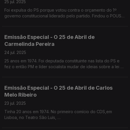
25 jul. 2025
Foi expulsa do PS porque votou contra o orçamento do 1º
governo constitucional liderado pelo partido. Findou o POUS
com Aires Rodrigues
Emissão Especial - O 25 de Abril de
Carmelinda Pereira
24 jul. 2025
25 anos em 1974. Foi deputada constituinte nas lista do PS e
fez o então PM e líder socialista mudar de ideias sobre a lei da
ocupação das casas. Mais tarde funda o POUS com Aires
Rodrigues
Emissão Especial - O 25 de Abril de Carlos
Melo Ribeiro
23 jul. 2025
Tinha 20 anos em 1974. No primeiro comício do CDS,em
Lisboa, no Teatro São Luís,
uma bala perdida entrou-lhe entre o entre a pele e a caixa
craniana. É um dos mais de 50 sobrinhos do General Galvão de