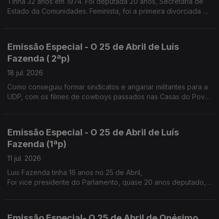
Tinha 32 anos em 1974. Foi deputada 20 anos, Secretária de
Estado da Comunidades. Feminista, foi a primeira divorciada na
família
Emissão Especial - O 25 de Abril de Luís
Fazenda ( 2ªp)
18 jul. 2026
Como conseguiu formar sindicatos e angariar militantes para a
UDP, com os filmes de cowboys passados nas Casas do Povo
e nos átrios das igrejas à saída da missa de Domingo.
Emissão Especial - O 25 de Abril de Luís
Fazenda (1ªp)
11 jul. 2026
Luis Fazenda tinha 16 anos no 25 de Abril,
Foi vice presidente do Parlamento, quase 20 anos deputado,
nos anos 80 ajudou a fazer o sindicato dos trabalhadores
agrícolas do Douro.
Emissão Especial- O 25 de Abril de Onésimo