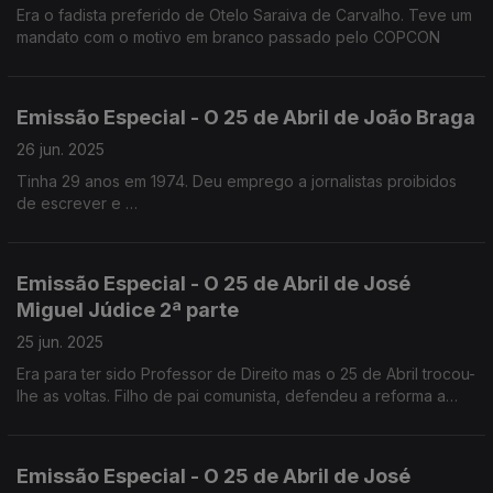
Era o fadista preferido de Otelo Saraiva de Carvalho. Teve um
mandato com o motivo em branco passado pelo COPCON
Emissão Especial - O 25 de Abril de João Braga
26 jun. 2025
Tinha 29 anos em 1974. Deu emprego a jornalistas proibidos
de escrever e
esteve na PIDE por causa do primeiro Festival de Jazz de
Cascais em 1971.
Emissão Especial - O 25 de Abril de José
Miguel Júdice 2ª parte
25 jun. 2025
Era para ter sido Professor de Direito mas o 25 de Abril trocou-
lhe as voltas. Filho de pai comunista, defendeu a reforma a
agrária. É advogado e analista politico.
Emissão Especial - O 25 de Abril de José