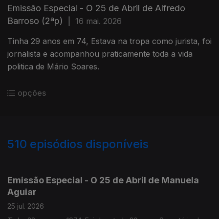
Emissão Especial - O 25 de Abril de Alfredo
Barroso (2ªp)
|
16 mai. 2026
Tinha 29 anos em 74, Estava na tropa como jurista, foi
jornalista e acompanhou praticamente toda a vida
politica de Mário Soares.
opções
510
episódios disponíveis
928016
913743
898736
888088
866000
850119
833383
826077
Emissão Especial - O 25 de Abril de Manuela
Aguiar
25 jul. 2026