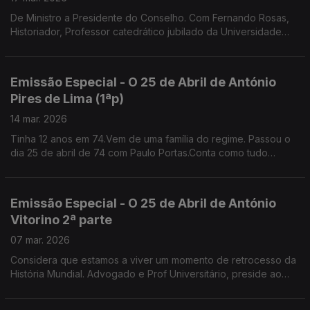
De Ministro a Presidente do Conselho. Com Fernando Rosas,
Historiador, Professor catedrático jubilado da Universidade
Nova de Lisboa e fundador do Instituto de História
Contemporânea
Emissão Especial - O 25 de Abril de António
Pires de Lima (1ªp)
14 mar. 2026
Tinha 12 anos em 74.Vem de uma família do regime. Passou o
dia 25 de abril de 74 com Paulo Portas.Conta como tudo
mudou no colégio jesuíta de S. João de Brito que ambos
frequentavam . Gestor, Antigo Ministro da Economia
Emissão Especial - O 25 de Abril de António
Vitorino 2ª parte
07 mar. 2026
Considera que estamos a viver um momento de retrocesso da
História Mundial. Advogado e Prof Universitário, preside ao
Conselho Nacional para as Migrações e Asilo.