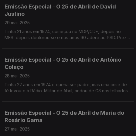
Emissão Especial - O 25 de Abril de David
Justino
29 mai. 2025
Tinha 21 anos em 1974, começou no MDP/CDE, depois no
MES, depois doutorou-se e nos anos 90 adere ao PSD. Preza
acima de tudo a liberdade e considera que ainda hoje há
bufos na sociedade portuguesa.
Emissão Especial - O 25 de Abril de António
Colaço
28 mai. 2025
Tinha 22 anos em 1974 e queria ser padre, mas uma crise de
fé levou-o à Rádio. Militar de Abril, andou de G3 nos telhados
da RTP no Lumiar e dormiu no estúdio do Telejornal. Antigo
assessor do PS, hoje Artista Plástico.
Emissão Especial - O 25 de Abril de Maria do
Rosário Gama
27 mai. 2025