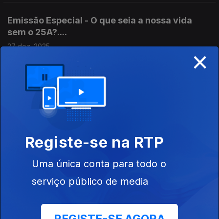
Emissão Especial - O que seia a nossa vida
sem o 25A?....
27 dez. 2025
×
Várias personalidades respondem. Best off.
Filosifia 17 : Protestantes e Católicos na Europa
e nos EUA.
24 dez. 2025
O Estado Religioso. Com José Vera Jardim, advogado,
Registe-se na RTP
político, Presidente da Comissão da Liberdade Religiosa.
Uma única conta para todo o
serviço público de media
Emissão Especial - O que seria a nossa vida se
não fosse o 25A?
20 dez. 2025