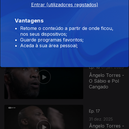
Entrar (utilizadores registados)
Ep. 29
Vantagens
02 jan. 2026
Retome o conteúdo a partir de onde ficou,
Olinda Beja - O
nos seus dispositivos;
Macaco e a
Guarde programas favoritos;
Cobra Preta
Aceda à sua área pessoal;
Ep. 18
01 jan. 2026
Ângelo Torres -
O Sábio e Pol
Cangado
Ep. 17
31 dez. 2025
Ângelo Torres -