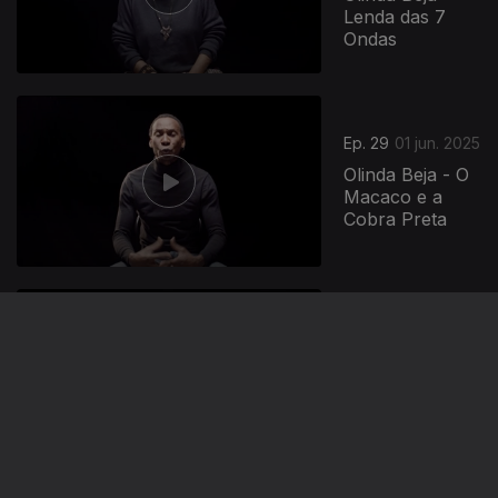
Lenda das 7
Ondas
Ep. 29
01 jun. 2025
Olinda Beja - O
Macaco e a
Cobra Preta
Ep. 35
29 mai. 2025
Miguel Horta -
A Rainha Fahri