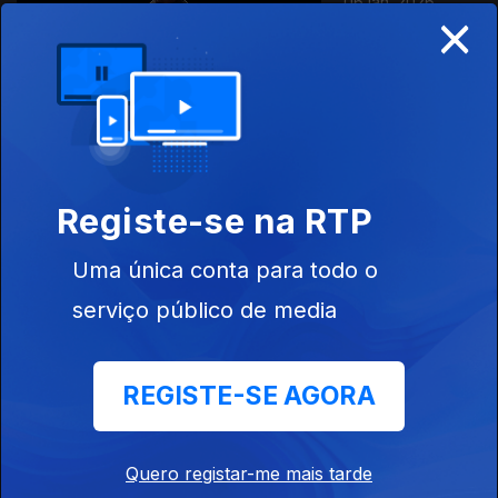
06 jan. 2026
×
Olinda Beja - O
Macaco e a
Cobra Preta
Ep. 34
04 jan. 2026
Registe-se na RTP
Miguel Horta -
A Ndhala
Uma única conta para todo o
serviço público de media
Ep. 15
03 jan. 2026
Ângelo Torres -
REGISTE-SE AGORA
As Três
Verdades da
Cabra
Quero registar-me mais tarde