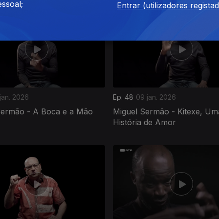
ssoal;
Entrar (utilizadores regista
 jan. 2026
Ep. 48
09 jan. 2026
Sermão - A Boca e a Mão
Miguel Sermão - Kitexe, Um
História de Amor