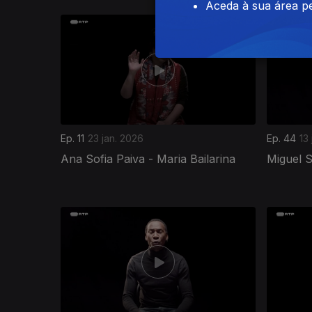
Aceda à sua área pe
Ep. 11
23 jan. 2026
Ep. 44
13
Ana Sofia Paiva - Maria Bailarina
Miguel 