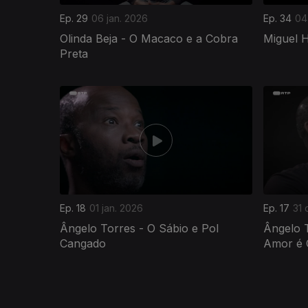
Ep. 29
06 jan. 2026
Ep. 34
04
Olinda Beja - O Macaco e a Cobra
Miguel 
Preta
872281
Ep. 18
01 jan. 2026
Ep. 17
31 
Ângelo Torres - O Sábio e Pol
Ângelo 
Cangado
Amor é 