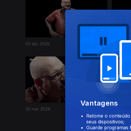
03 abr. 2026
02 abr. 2
908349
Vantagens
Ep. 24
14
30 mar. 2026
Retome o conteúdo a
Olinda B
seus dispositivos;
Guarde programas f