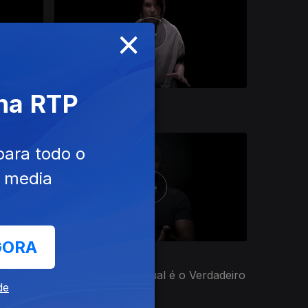
×
 na RTP
31 mar. 2026
para todo o
e media
GORA
Ep. 14
12 fev. 2026
linha
Ângelo Torres - Qual é o Verdadeiro
de
Amor