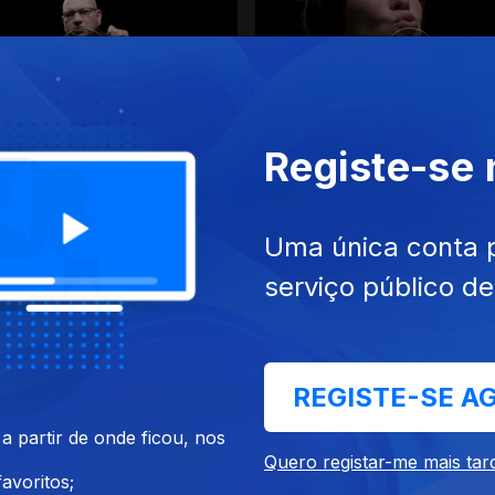
Registe-se
026
01 abr. 2026
Uma única conta 
serviço público d
REGISTE-SE A
 fev. 2026
Ep. 23
13 fev. 2026
 partir de onde ficou, nos
eja - Chá do Príncipe
Olinda Beja - A Velha e a Ga
Quero registar-me mais tar
avoritos;