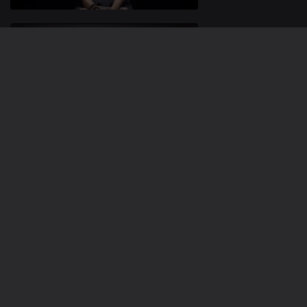
Ep. 16
14 jul. 2025
Ângelo Torres -
Os Conselhos
do Pai
Ep. 18
13 jul. 2025
Ângelo Torres -
O Sábio e Pol
Cangado
862045
Ep. 42
06 jul. 2025