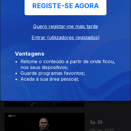
REGISTE-SE AGORA
Ep. 48
09 jan. 2026
Quero registar-me mais tarde
Miguel Sermão
Entrar (utilizadores registados)
- Kitexe, Uma
História de
Amor
Vantagens
Retome o conteúdo a partir de onde ficou,
nos seus dispositivos;
Ep. 20
Guarde programas favoritos;
Aceda à sua área pessoal;
07 jan. 2026
Ângelo Torres -
A Noiva do
Caçador
Ep. 29
06 jan. 2026