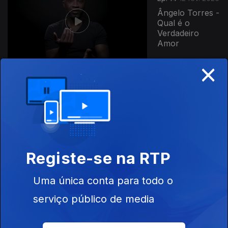
Ângelo Torres -
Qual é o
Verdadeiro
Amor
×
Ep. 11
23 jan. 2026
Ana Sofia Paiva
- Maria
Bailarina
Registe-se na RTP
Ep. 44
Uma única conta para todo o
13 jan. 2026
serviço público de media
Miguel Sermão
- A Boca e a
Mão