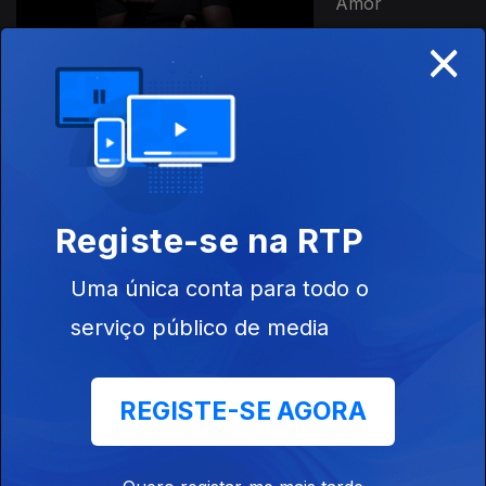
Amor
×
Ep. 11
23 jan. 2026
Ana Sofia Paiva
- Maria
Bailarina
Registe-se na RTP
Ep. 44
Uma única conta para todo o
13 jan. 2026
serviço público de media
Miguel Sermão
- A Boca e a
Mão
REGISTE-SE AGORA
Ep. 48