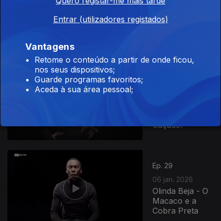
Quero registar-me mais tarde
09 jan. 2026
Miguel Sermão
Entrar (utilizadores registados)
- Kitexe, Uma
História de
Amor
Vantagens
Retome o conteúdo a partir de onde ficou,
nos seus dispositivos;
Guarde programas favoritos;
Ep. 20
Aceda à sua área pessoal;
07 jan. 2026
Ângelo Torres -
A Noiva do
Caçador
Ep. 29
06 jan. 2026
Olinda Beja - O
Macaco e a
Cobra Preta