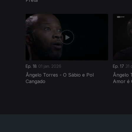
872281
Ep. 18
01 jan. 2026
Ep. 17
31 
Ângelo Torres - O Sábio e Pol
Ângelo 
Cangado
Amor é 