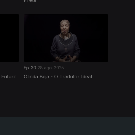
Ep. 30
28 ago. 2025
 Futuro
Olinda Beja - O Tradutor Ideal