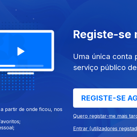
026
01 abr. 2026
Registe-se
Uma única conta 
serviço público d
 fev. 2026
Ep. 23
13 fev. 2026
REGISTE-SE A
eja - Chá do Príncipe
Olinda Beja - A Velha e a Ga
 partir de onde ficou, nos
Quero registar-me mais tar
avoritos;
ssoal;
Entrar (utilizadores regista