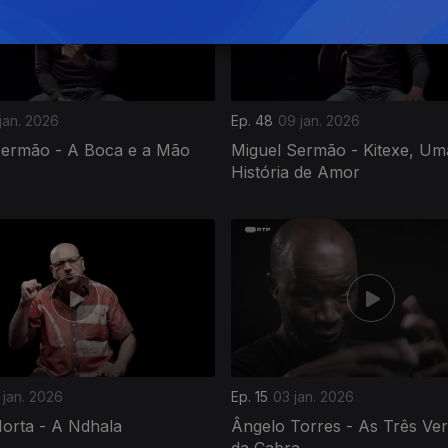
 jan. 2026
Ep. 48
09 jan. 2026
Sermão - A Boca e a Mão
Miguel Sermão - Kitexe, Um
História de Amor
 jan. 2026
Ep. 15
03 jan. 2026
Horta - A Ndhala
Ângelo Torres - As Três Ve
da Cabra