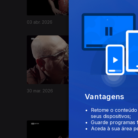
03 abr. 2026
02 abr. 2
908349
Ep. 24
14
30 mar. 2026
Vantagens
Olinda B
Retome o conteúdo a
seus dispositivos;
Guarde programas f
Aceda à sua área pe