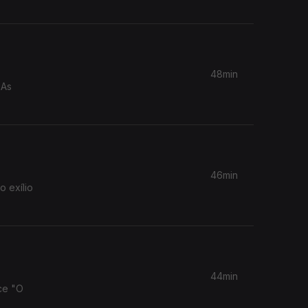
48min
 As
46min
o exílio
44min
ce "O