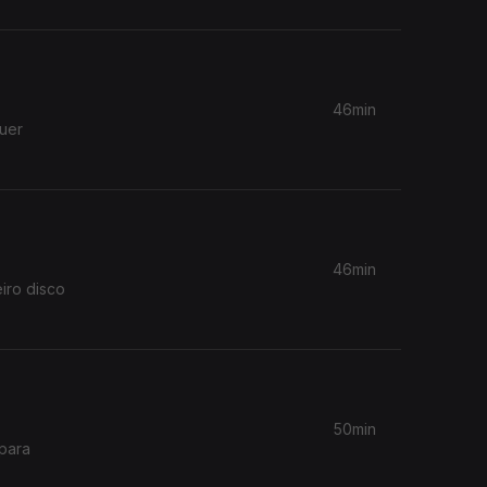
46min
quer
46min
iro disco
50min
 para