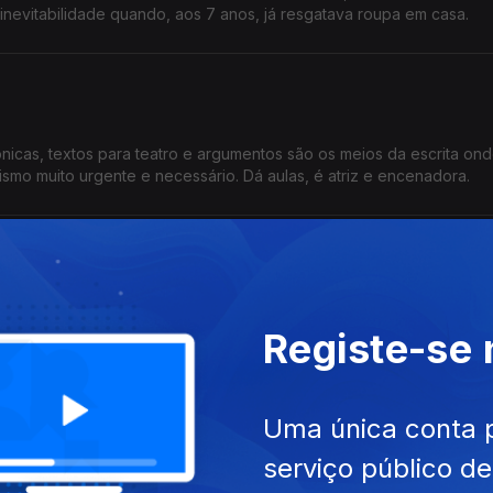
inevitabilidade quando, aos 7 anos, já resgatava roupa em casa.
ónicas, textos para teatro e argumentos são os meios da escrita on
smo muito urgente e necessário. Dá aulas, é atriz e encenadora.
 Escrita, inspirou-se na sua avó e nas mulheres que, há poucas déc
Registe-se
ejo, canta em casas de fado e a maternidade mudou-a.
Uma única conta 
serviço público d
iu aos 17 anos que queria escrever. A profissão levou-a a cenários d