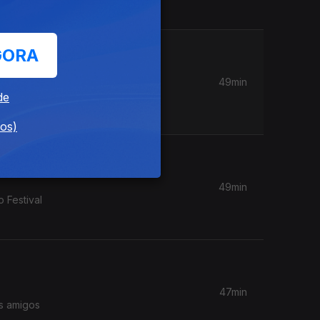
GORA
49min
a
de
essa.
dos)
49min
 Festival
47min
s amigos