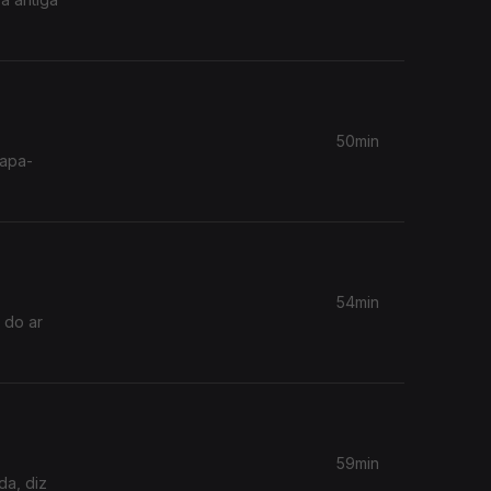
50min
Papa-
54min
 do ar
59min
da, diz