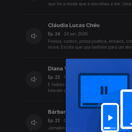
que foi a moda que o escolheu a ele. Uma 
Cláudia Lucas Chéu
Ep. 24
24 jun. 2026
Poesia, contos, prosa poética, ensaios, cr
move. Escrita que usa também para um ativi
Diana Vilarinho
Ep. 23
17 jun. 2026
É fadista e o seu novo trabalho, Uma Carta
lutavam pela sobrevivência. Vive no Alent
Bárbara Reis
Ep. 22
03 jun. 2026
Jornalista e ex-diretora do Público, decid