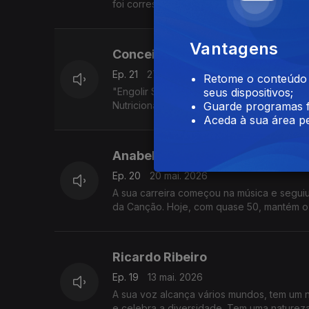
foi correspondente em Nova Iorque e, mais
Vantagens
Conceição Calhau
Ep. 21
27 mai. 2026
Retome o conteúdo a
"Engolir Sapos Engorda" é o novo livro de
seus dispositivos;
Nutricional do curso de Medicina, que no
Guarde programas f
Aceda à sua área pe
Anabela
Ep. 20
20 mai. 2026
A sua carreira começou na música e seguiu 
da Canção. Hoje, com quase 50, mantém o a
Ricardo Ribeiro
Ep. 19
13 mai. 2026
A sua voz alcança vários mundos, tem um 
e celebra a diversidade. Tem uma natureza