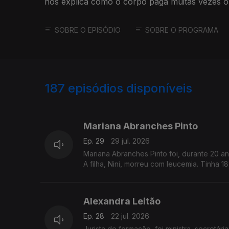
nos explica como o corpo paga muitas vezes 
processa.
SOBRE O EPISÓDIO
SOBRE O PROGRAMA
187
episódios disponíveis
926746
907407
885603
Mariana Abranches Pinto
Ep. 29
29 jul. 2026
Mariana Abranches Pinto foi, durante 20 ano
A filha, Nini, morreu com leucemia. Tinha 18
É presidente da Compassio, associação qu
Alexandra Leitão
Ep. 28
22 jul. 2026
Jurista de formação, foi ministra, secretár