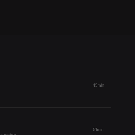
45min
51min
 a antiga