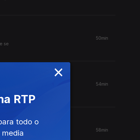
50min
de se
×
54min
adas,
 na RTP
para todo o
58min
e media
e guerra,