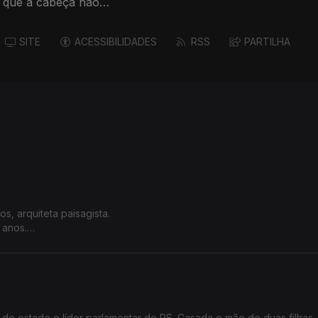
o que a cabeça não
SITE
ACESSIBILIDADES
RSS
PARTILHA
s, arquiteta paisagista.
 anos.
e sonha a sociedade mais compassiva, com foco no fim de vida.
ia de estado e líder parlamentar do PS. Casada e mãe de duas filhas,