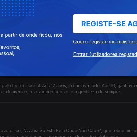
 tarde, rumou a Timor, onde deu formação a jornalistas.
REGISTE-SE A
 partir de onde ficou, nos
 Conceição Calhau, professora catedrática e regente de Bioquímic
Quero registar-me mais tar
s explica como o corpo paga muitas vezes o que a cabeça não proc
avoritos;
ssoal;
Entrar (utilizadores regista
pelo teatro musical. Aos 12 anos, já cantava fado. Aos 16, ganhava o
r de menina, a voz inconfundível e a gentileza de sempre.
novo disco, "A Alma Só Está Bem Onde Não Cabe", que reúne muito
 inquieta, que encontra na música um lugar de celebração.