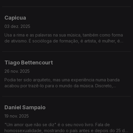
apresentadora e comunicadora. O palco é a sua casa, o
voluntariado uma parte importante da sua essência.
Capicua
03 dez. 2025
Usa a rima e as palavras na sua música, também como forma
de ativismo. É socióloga de formação, é artista, é mulher, é
mãe. Em 2025, trouxe-nos um disco e um livro infantil, que
espelham as suas causas.
Tiago Bettencourt
26 nov. 2025
Podia ter sido arquiteto, mas uma experiência numa banda
acabou por trazê-lo para o mundo da música. Discreto,
encontrou na música a sua voz. Edita agora um novo disco,
Foz, que nasceu nos Alpes suíços.
Daniel Sampaio
19 nov. 2025
"Um amor que não se diz" é o seu novo livro. Fala de
homossexualidade, mostrando o país antes e depois do 25 de