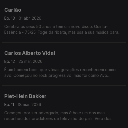
anos depois, com amigos e a filha Rosa.
Carlão
Ep. 13
01 abr. 2026
Celebra os seus 50 anos e tem um novo disco: Quinta-
Essência - 75/25. Foge da ribalta, mas usa a sua música para
expressar a voz inconformada com a falta de justiça ou de
integração. São as filhas a sua maior alegria.
Carlos Alberto Vidal
Ep. 12
25 mar. 2026
É um homem bom, que várias gerações reconhecem como
avô. Começou no rock progressivo, mas foi como Avô
Cantigas que se tornou um fenómeno de popularidade. Uma
quase brincadeira, que viria a definir a sua carreira.
Piet-Hein Bakker
Ep. 11
18 mar. 2026
Começou por ser advogado, mas é hoje um dos mais
reconhecidos produtores de televisão do país. Veio dos
Países Baixos para Portugal para um projeto de três meses...