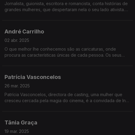
Jornalista, guionista, escritora e romancista, conta histórias de
grandes mulheres, que despertaram nela o seu lado ativista.
Mas a sua escrita passa também por biografias, guiões e
agora uma minissérie.
André Carrilho
02 abr. 2025
O que melhor lhe conhecemos são as caricaturas, onde
procura as características únicas de cada pessoa. Os seus
cartoons são uma forma de crítica e análise do mundo e da
atualidade. E ilustra ainda livros para crianças.
Patrícia Vasconcelos
26 mar. 2025
Patrícia Vasconcelos, directora de casting, uma mulher que
cresceu cercada pela magia do cinema, é a convidada de Inês
Meneses esta semana.
Tânia Graça
19 mar. 2025