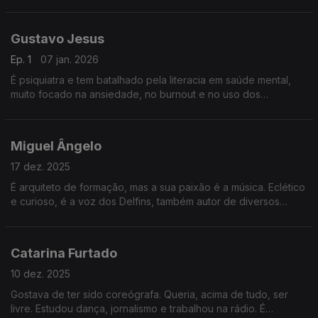
vários anos. É uma voz ativa na política e não teme debates,
procurando consensos.
Gustavo Jesus
Ep. 1
07 jan. 2026
É psiquiatra e tem batalhado pela literacia em saúde mental,
muito focado na ansiedade, no burnout e no uso dos
telemóveis na adolescência. É um entusiasta pela profissão e
pela família e o humor é imagem de marca.
Miguel Ângelo
17 dez. 2025
É arquiteto de formação, mas a sua paixão é a música. Eclético
e curioso, é a voz dos Delfins, também autor de diversos
livros, faz dobragens de filmes de animação e é coordenador
num curso de produção e criação musical.
Catarina Furtado
10 dez. 2025
Gostava de ter sido coreógrafa. Queria, acima de tudo, ser
livre. Estudou dança, jornalismo e trabalhou na rádio. É