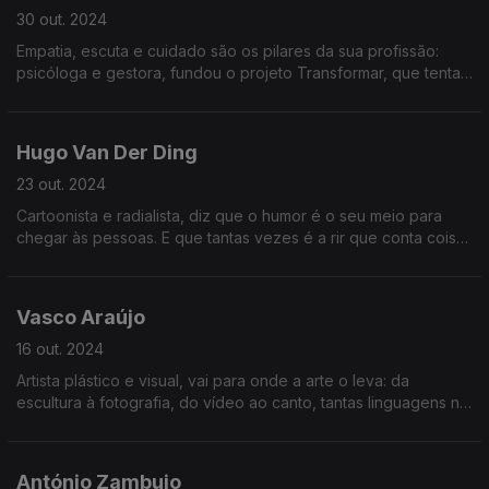
30 out. 2024
Empatia, escuta e cuidado são os pilares da sua profissão:
psicóloga e gestora, fundou o projeto Transformar, que tenta
minimizar o ruído dos nossos dias com a promoção da saúde
mental.
Hugo Van Der Ding
23 out. 2024
Cartoonista e radialista, diz que o humor é o seu meio para
chegar às pessoas. E que tantas vezes é a rir que conta coisas
sérias. Em breve, um programa de TV, uma peça de teatro... e
os livros que tem dentro da cabeça.
Vasco Araújo
16 out. 2024
Artista plástico e visual, vai para onde a arte o leva: da
escultura à fotografia, do vídeo ao canto, tantas linguagens na
sua nova exposição, Ritornare, centrada na identidade.
António Zambujo