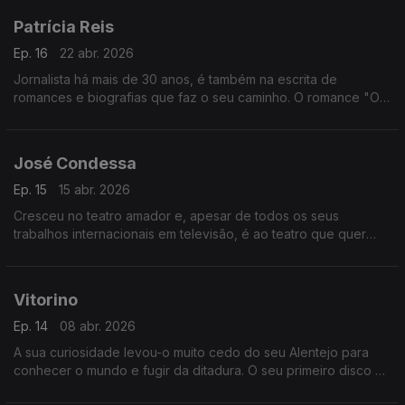
Patrícia Reis
Ep. 16
22 abr. 2026
Jornalista há mais de 30 anos, é também na escrita de
romances e biografias que faz o seu caminho. O romance "O
lugar da incerteza" e a biografia "A última lição de Álvaro Siza
Vieira" são os motes para esta conversa.
José Condessa
Ep. 15
15 abr. 2026
Cresceu no teatro amador e, apesar de todos os seus
trabalhos internacionais em televisão, é ao teatro que quer
sempre regressar. Ancorado na relação com a família, é
amante de futebol e traz Nisa no coração.
Vitorino
Ep. 14
08 abr. 2026
A sua curiosidade levou-o muito cedo do seu Alentejo para
conhecer o mundo e fugir da ditadura. O seu primeiro disco é
de 1975, Semear Salsa ao Reguinho, que regravou agora, 50