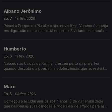
e guarda momentos em família.
Albano Jerónimo
Ep. 7
18 fev. 2026
Primeira Pessoa do Plural é o seu novo filme. Veneno é a peça
em digressão com a qual está no palco. É viciado em trabalho,
apreciador de vinhos e dedicado em absoluto à família e aos
seus três filhos.
Humberto
Ep. 6
11 fev. 2026
Nasceu nas Caldas da Rainha, cresceu perto da praia. Foi
quando descobriu a poesia, na adolescência, que as restantes
artes surgiram. É um artista multidisciplinar que, aos 44 anos,
edita o seu primeiro álbum.
Maro
Ep. 5
04 fev. 2026
Começou a estudar música aos 4 anos. É da vulnerabilidade
que nascem as suas canções e rodeia-se de amigos para as
partilhar. O seu disco mais recente é um álbum de fotografias