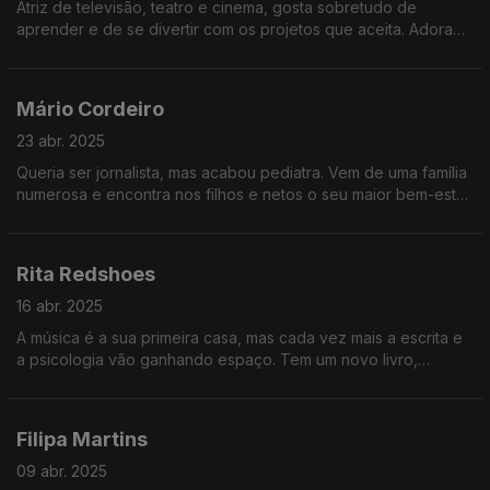
Atriz de televisão, teatro e cinema, gosta sobretudo de
aprender e de se divertir com os projetos que aceita. Adora
animais, viajar e cozinhar, tendo este talento trazido novas
aventuras à sua vida.
Mário Cordeiro
23 abr. 2025
Queria ser jornalista, mas acabou pediatra. Vem de uma família
numerosa e encontra nos filhos e netos o seu maior bem-estar.
É da simplicidade que retira os maiores prazeres, como a
música, a leitura ou o mar.
Rita Redshoes
16 abr. 2025
A música é a sua primeira casa, mas cada vez mais a escrita e
a psicologia vão ganhando espaço. Tem um novo livro,
Crescer à Sombra, que fala sobre dores de crescimento e
algumas das suas inquietações.
Filipa Martins
09 abr. 2025