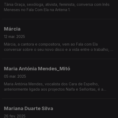
Tânia Graça, sexóloga, ativista, feminista, conversa com Inês
Meneses no Fala Com Ela na Antena 1.
Márcia
12 mar. 2025
Márcia, a cantora e compositora, vem ao Fala com Ela
conversar sobre o seu novo disco e a vida entre o trabalho, a
maternidade e o sonho adiado da pintura.
Maria Antónia Mendes_Mitó
05 mar. 2025
Maria Antónia Mendes, vocalista dos Cara de Espelho,
anteriormente ligada aos projectos Naifa e Señoritas, é a
convidada de Inês Meneses esta semana
Mariana Duarte Silva
26 fev. 2025