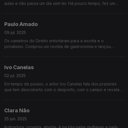
aulas e não passa um dia sem ler. Há pouco tempo, fez um
ciclo de conferências sobre os sentimentos e é deles também
que nos fala.
Paulo Amado
09 jul. 2025
Os caminhos do Direito entortaram para a escrita e o
jornalismo. Comprou um revista de gastronomia e lançou
concursos de Chefes em Portugal. Achando que cozinhar é
uma forma de estar na vida, Paulo Amado é o convidado de
Fala com Ela, esta semana.
Ivo Canelas
02 jul. 2025
Em tempo de pousio, o actor Ivo Canelas fala dos prazeres
que tem descoberto com o desporto, com o campo e revela o
seu próximo projeto em palco, previsto para janeiro de 2026.
Clara Não
25 jun. 2025
Ilustradora, cronista, ativista, é na luta pelas mulheres e pela