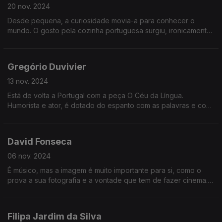
20 nov. 2024
Desde pequena, a curiosidade movia-a para conhecer o
mundo. O gosto pela cozinha portuguesa surgiu, ironicamente,
em Nova Iorque. Preza a liberdade acima de tudo e é na
cozinha que é mais feliz.
Gregório Duvivier
13 nov. 2024
Está de volta a Portugal com a peça O Céu da Língua.
Humorista e ator, é dotado do espanto com as palavras e com
o mundo, que agora vê também com o encanto dos olhos das
suas filhas.
David Fonseca
06 nov. 2024
É músico, mas a imagem é muito importante para si, como o
prova a sua fotografia e a vontade que tem de fazer cinema.
Aos 25 anos de carreira a solo e 30 dos Silence 4, tem para
breve uma série de concertos de celebração
Filipa Jardim da Silva