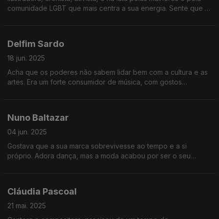
comunidade LGBT que mais centra a sua energia. Sente que o
mundo está perigoso e que é preciso não baixar os braços
pela segurança e dignidade de todos.
Delfim Sardo
18 jun. 2025
Acha que os poderes não sabem lidar bem com a cultura e as
artes. Era um forte consumidor de música, com gostos
ecléticos, mas acabou por seguir os caminhos das artes
visuais, na senda da sua paixão pelo desenho.
Nuno Baltazar
04 jun. 2025
Gostava que a sua marca sobrevivesse ao tempo e a si
próprio. Adora dança, mas a moda acabou por ser o seu
caminho, onde a criatividade é eternizada em cada peça.
Cresceu a cuidar da mãe, a sua grande inspiração.
Cláudia Pascoal
21 mai. 2025