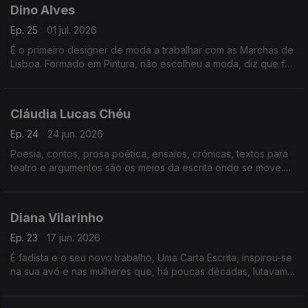
Dino Alves
Ep. 25
01 jul. 2026
É o primeiro designer de moda a trabalhar com as Marchas de
Lisboa. Formado em Pintura, não escolheu a moda, diz que foi
a moda que o escolheu a ele. Uma inevitabilidade quando, aos
7 anos, já resgatava roupa em casa.
Cláudia Lucas Chéu
Ep. 24
24 jun. 2026
Poesia, contos, prosa poética, ensaios, crónicas, textos para
teatro e argumentos são os meios da escrita onde se move.
Escrita que usa também para um ativismo muito urgente e
necessário. Dá aulas, é atriz e encenadora.
Diana Vilarinho
Ep. 23
17 jun. 2026
É fadista e o seu novo trabalho, Uma Carta Escrita, inspirou-se
na sua avó e nas mulheres que, há poucas décadas, lutavam
pela sobrevivência. Vive no Alentejo, canta em casas de fado
e a maternidade mudou-a.