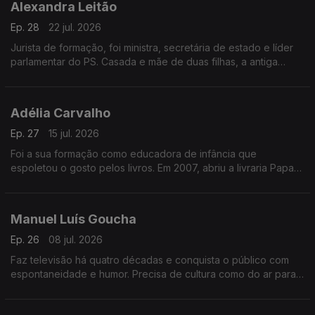
Alexandra Leitão
Ep. 28
22 jul. 2026
Jurista de formação, foi ministra, secretária de estado e líder
parlamentar do PS. Casada e mãe de duas filhas, a antiga
aluna de Marcelo Rebelo de Sousa fala sobre os desafios de
ser mulher na vida política.
Adélia Carvalho
Ep. 27
15 jul. 2026
Foi a sua formação como educadora de infância que
espoletou o gosto pelos livros. Em 2007, abriu a livraria Papa-
Livros, no Porto. Também autora, é comissária do festival
Escritaria, em Penafiel.
Manuel Luís Goucha
Ep. 26
08 jul. 2026
Faz televisão há quatro décadas e conquista o público com
espontaneidade e humor. Precisa de cultura como do ar para
respirar. Tem uma mão para o doce. É no Alentejo, longe da
adrenalina do trabalho, que encontra paz.