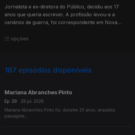
Jornalista e ex-diretora do Público, decidiu aos 17
anos que queria escrever. A profissão levou-a a
cenários de guerra, foi correspondente em Nova
Iorque e, mais tarde, rumou a Timor, onde deu
formação a jornalistas.
opções
187
episódios disponíveis
926746
907407
885603
860120
838578
816886
796621
Mariana Abranches Pinto
Ep. 29
29 jul. 2026
Mariana Abranches Pinto foi, durante 20 anos, arquiteta
paisagista.
A filha, Nini, morreu com leucemia. Tinha 18 anos.
É presidente da Compassio, associação que sonha a
sociedade mais compassiva, com foco no fim de vida.