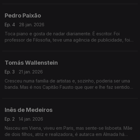
sonoro, onde cabem muitas memórias.
Pedro Paixão
Ep. 4
28 jan. 2026
Toca piano e gosta de nadar diariamente. É escritor. Foi
professor de Filosofia, teve uma agência de publicidade, foi
um dos fundadores do Independente. Admira a beleza num
mundo onde por vezes ela não é evidente.
Tomás Wallenstein
Ep. 3
21 jan. 2026
Cresceu numa família de artistas e, sozinho, poderia ser uma
banda. Mas é nos Capitão Fausto que quer e lhe faz sentido
estar. Inteligência, humor e empatia são as características com
que mais o definem.
Inês de Medeiros
Ep. 2
14 jan. 2026
Nasceu em Viena, viveu em Paris, mas sente-se lisboeta. Mãe
de dois filhos, atriz e realizadora, é autarca em Almada há