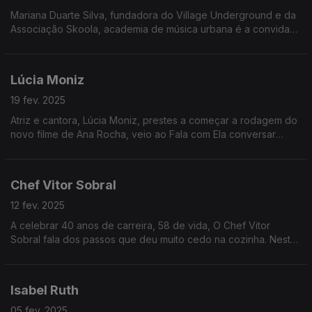
Mariana Duarte Silva, fundadora do Village Underground e da
Associação Skoola, academia de música urbana é a convidada
de Inês Meneses esta semana
Lúcia Moniz
19 fev. 2025
Atriz e cantora, Lúcia Moniz, prestes a começar a rodagem do
novo filme de Ana Rocha, veio ao Fala com Ela conversar
sobre a vida na Terceira e as suas escolhas de primeira: a
família, o palco, o tempo sem relógio.
Chef Vitor Sobral
12 fev. 2025
A celebrar 40 anos de carreira, 58 de vida, O Chef Vitor
Sobral fala dos passos que deu muito cedo na cozinha. Nesta
conversa, ainda um olhar sobre a restauração, a riqueza
gastronómica do país e a ligação com o Brasil.
Isabel Ruth
05 fev. 2025