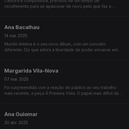
Cantora e compositora, precisou de um tempo de
recolhimento para se apaixonar de novo pelo que faz e
descobrir o quer que dizer ao mundo. Regressa agora com
novo álbum, Puras Donzelas.
Ana Bacalhau
14 mai. 2025
Mundo Antena é o seu novo álbum, com um conceito
diferente. Diz que adora a liberdade de poder encaixar em
qualquer estilo musical e este disco, partilhado com tantos
amigos da rádio, demonstra-o bem.
Margarida Vila-Nova
07 mai. 2025
Foi surpreendida com a reação do público ao seu trabalho
mais recente, a peça À Primeira Vista. O papel mais difícil da
sua vida, mas também muito necessário numa atualidade que
vê cada vez mais um retrocesso de valores.
Ana Guiomar
30 abr. 2025