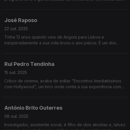
conversa foi gravada ao vivo e é publicada no dia em que ela
celebra o seu 40º aniversário.
José Raposo
22 out. 2025
Tinha 13 anos quando veio de Angola para Lisboa e
inesperadamente a sua vida levou-o aos palcos. É um dos
atores portugueses mais acarinhados e está agora em cena no
Teatro Variedades com os filhos.
Rui Pedro Tendinha
15 out. 2025
Crítico de cinema, acaba de editar "Encontros Imediatíssimos
com Hollywood", um livro onde conta a sua experiência com
uma série de atores internacionais com quem teve a sorte de
se cruzar.
António Brito Guterres
08 out. 2025
Investigador, assistente social, é filho de dois ativistas e, talvez