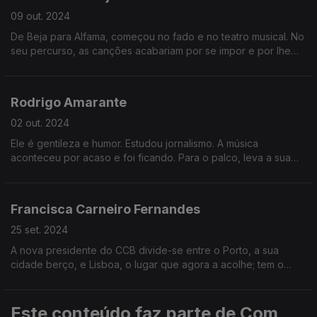
09 out. 2024
De Beja para Alfama, começou no fado e no teatro musical. No
seu percurso, as canções acabariam por se impor e por lhe
trazer tantos amigos. Gosta de palcos e mesas cheias, onde
junta as pessoas de quem mais gosta.
Rodrigo Amarante
02 out. 2024
Ele é gentileza e humor. Estudou jornalismo. A música
aconteceu por acaso e foi ficando. Para o palco, leva a sua
melancolia e tantas outras coisas, que nascem da interação
com os músicos e com a plateia.
Francisca Carneiro Fernandes
25 set. 2024
A nova presidente do CCB divide-se entre o Porto, a sua
cidade berço, e Lisboa, o lugar que agora a acolhe; tem o
melhor de dois mundos, diz. Feminista, a gestora adora dançar
e tem na família o seu pilar.
Este conteúdo faz parte de Com