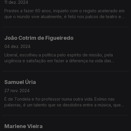
11 dez. 2024
Prestes a fazer 60 anos, inquieto com o registo acelerado em
que o mundo vive atualmente, é feliz nos palcos de teatro e
vai estrear em breve a peça Quem Tem Medo de Virginia
Woolf?
João Cotrim de Figueiredo
04 dez. 2024
Liberal, escolheu a política pelo espírito de missão, pela
urgência e satisfação em fazer a diferença na vida das
pessoas. Enquanto deputado europeu, destaca a
possibilidade que o cargo lhe dá de aprender todos os dias.
Samuel Úria
27 nov. 2024
É de Tondela e foi professor numa outra vida. Exímio nas
palavras, é um talento que se desdobra entre a música, que
compõe e toca, e o desenho. A cozinha é a sua evasão. E tem
novo disco, 2000 AD.
Marlene Vieira