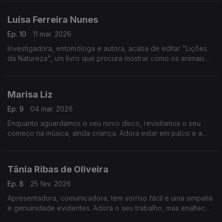
Mas já cá está há 32 anos.
Luísa Ferreira Nunes
Ep. 10
11 mar. 2026
Investigadora, entomóloga e autora, acaba de editar "Lições
da Natureza", um livro que procura mostrar como os animais
resolvem os seus problemas e como talvez, nalguns casos,
pudessem servir de exemplo à espécie humana.
Marisa Liz
Ep. 9
04 mar. 2026
Enquanto aguardamos o seu novo disco, revisitamos o seu
começo na música, ainda criança. Adora estar em palco e a
proximidade do público. Não se cala perante injustiças. Tem
uma energia única e um sorriso aberto.
Tânia Ribas de Oliveira
Ep. 8
25 fev. 2026
Apresentadora, comunicadora, tem sorriso fácil e uma simpatia
e genuinidade evidentes. Adora o seu trabalho, mas enaltece
a simplicidade da vida na praia e sem maquilhagem. Privilegia