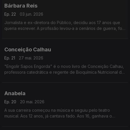
Bárbara Reis
Ep. 22
03 jun. 2026
Jornalista e ex-diretora do Público, decidiu aos 17 anos que
queria escrever. A profissão levou-a a cenários de guerra, foi
correspondente em Nova Iorque e, mais tarde, rumou a Timor,
onde deu formação a jornalistas.
Conceição Calhau
Ep. 21
27 mai. 2026
"Engolir Sapos Engorda" é o novo livro de Conceição Calhau,
professora catedrática e regente de Bioquímica Nutricional do
curso de Medicina, que nos explica como o corpo paga muitas
vezes o que a cabeça não processa.
Anabela
Ep. 20
20 mai. 2026
A sua carreira começou na música e seguiu pelo teatro
musical. Aos 12 anos, já cantava fado. Aos 16, ganhava o
Festival da Canção. Hoje, com quase 50, mantém o ar de
menina, a voz inconfundível e a gentileza de sempre.