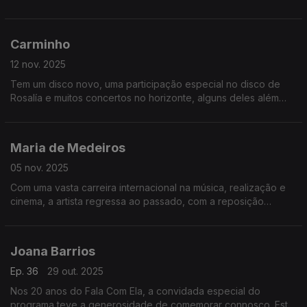
abril, com foco no sofrimento que ainda hoje pode
representar alguém assumir a sua verdadeira identidade.
Carminho
12 nov. 2025
Tem um disco novo, uma participação especial no disco de
Rosalía e muitos concertos no horizonte, alguns deles além
fronteiras. Mulher, mãe, artista, que lugar(es) sente ela que
ocupa no mundo, na música, no fado?
Maria de Medeiros
05 nov. 2025
Com uma vasta carreira internacional na música, realização e
cinema, a artista regressa ao passado, com a reposição
restaurada do filme Três Irmãos, que lhe valeu o prémio de
Melhor Atriz no Festival de Veneza, em 1994.
Joana Barrios
Ep. 36
29 out. 2025
Nos 20 anos do Fala Com Ela, a convidada especial do
programa teve a generosidade de comemorar connosco. Esta