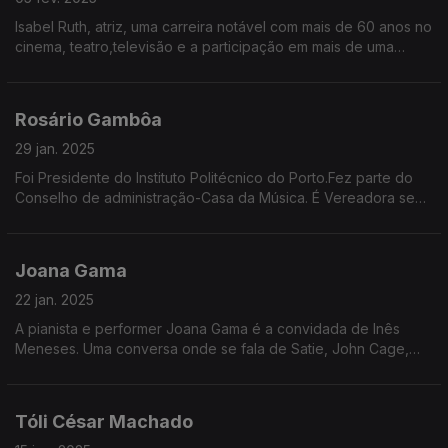
Isabel Ruth, atriz, uma carreira notável com mais de 60 anos no
cinema, teatro,televisão e a participação em mais de uma
centena de filmes.Editou aos 84 anos o seu primeiro álbum.É a
convidada esta semana de Inês Meneses
Rosário Gambôa
29 jan. 2025
Foi Presidente do Instituto Politécnico do Porto.Fez parte do
Conselho de administração-Casa da Música. É Vereadora sem
pelouro da Câmara Municipal do Porto. Vice-Presidente para
as mulheres do Partido Socialista Europeu
Joana Gama
22 jan. 2025
A pianista e performer Joana Gama é a convidada de Inês
Meneses. Uma conversa onde se fala de Satie, John Cage,
cogumelos e a natureza. A humana também.
Tóli César Machado