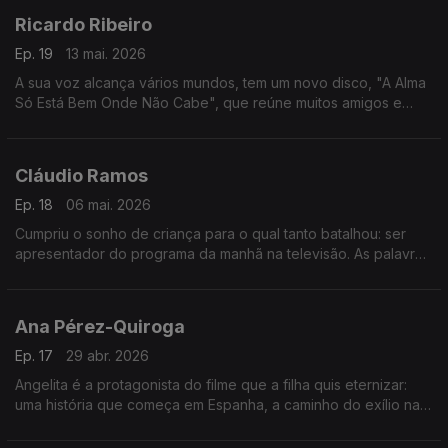
Ricardo Ribeiro
Ep. 19
13 mai. 2026
A sua voz alcança vários mundos, tem um novo disco, "A Alma
Só Está Bem Onde Não Cabe", que reúne muitos amigos e
celebra a diversidade. Tem uma natureza inquieta, que
encontra na música um lugar de celebração.
Cláudio Ramos
Ep. 18
06 mai. 2026
Cumpriu o sonho de criança para o qual tanto batalhou: ser
apresentador do programa da manhã na televisão. As palavras
são a sua profissão, também escreve. É no recato do Alentejo
que se recentra e foge do ruído.
Ana Pérez-Quiroga
Ep. 17
29 abr. 2026
Angelita é a protagonista do filme que a filha quis eternizar:
uma história que começa em Espanha, a caminho do exílio na
União Soviética e que transforma o siléncio do sofrimento
numa viagem visual.