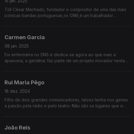
15 jan. 2025
Tóli César Machado, fundador e compositor de uma das mais
icónicas bandas portuguesas,os GNR,é um trabalhador
apaixonado pelo que faz desde sempre. Tocar todos os dias
revela a disciplina que tem mantido ao longo da vida
Carmen Garcia
08 jan. 2025
Foi enfermeira no SNS e dedica-se agora ao que mais a
apaixona, a geriatria; faz parte de um projeto inovador nesta
área. É também cronista e usa essa voz para fazer a diferença.
Rui Maria Pêgo
18 dez. 2024
Filho de dois grandes comunicadores, talvez tenha nos genes
a paixão pela rádio e pelo teatro. Não são os lugares que o
definem, mas pode encontrar a felicidade em sítios tão
diversos como Londres ou Azeitão.
João Reis