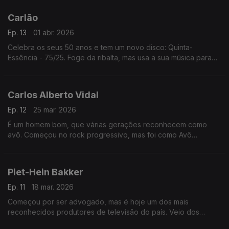
anos depois, com amigos e a filha Rosa.
Carlão
Ep. 13
01 abr. 2026
Celebra os seus 50 anos e tem um novo disco: Quinta-
Essência - 75/25. Foge da ribalta, mas usa a sua música para
expressar a voz inconformada com a falta de justiça ou de
integração. São as filhas a sua maior alegria.
Carlos Alberto Vidal
Ep. 12
25 mar. 2026
É um homem bom, que várias gerações reconhecem como
avô. Começou no rock progressivo, mas foi como Avô
Cantigas que se tornou um fenómeno de popularidade. Uma
quase brincadeira, que viria a definir a sua carreira.
Piet-Hein Bakker
Ep. 11
18 mar. 2026
Começou por ser advogado, mas é hoje um dos mais
reconhecidos produtores de televisão do país. Veio dos
Países Baixos para Portugal para um projeto de três meses...