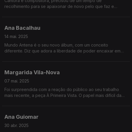
Cantora e compositora, precisou de um tempo de
recolhimento para se apaixonar de novo pelo que faz e
descobrir o quer que dizer ao mundo. Regressa agora com
novo álbum, Puras Donzelas.
Ana Bacalhau
14 mai. 2025
Mundo Antena é o seu novo álbum, com um conceito
diferente. Diz que adora a liberdade de poder encaixar em
qualquer estilo musical e este disco, partilhado com tantos
amigos da rádio, demonstra-o bem.
Margarida Vila-Nova
07 mai. 2025
Foi surpreendida com a reação do público ao seu trabalho
mais recente, a peça À Primeira Vista. O papel mais difícil da
sua vida, mas também muito necessário numa atualidade que
vê cada vez mais um retrocesso de valores.
Ana Guiomar
30 abr. 2025