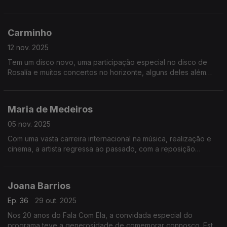
abril, com foco no sofrimento que ainda hoje pode
representar alguém assumir a sua verdadeira identidade.
Carminho
12 nov. 2025
Tem um disco novo, uma participação especial no disco de
Rosalía e muitos concertos no horizonte, alguns deles além
fronteiras. Mulher, mãe, artista, que lugar(es) sente ela que
ocupa no mundo, na música, no fado?
Maria de Medeiros
05 nov. 2025
Com uma vasta carreira internacional na música, realização e
cinema, a artista regressa ao passado, com a reposição
restaurada do filme Três Irmãos, que lhe valeu o prémio de
Melhor Atriz no Festival de Veneza, em 1994.
Joana Barrios
Ep. 36
29 out. 2025
Nos 20 anos do Fala Com Ela, a convidada especial do
programa teve a generosidade de comemorar connosco. Esta