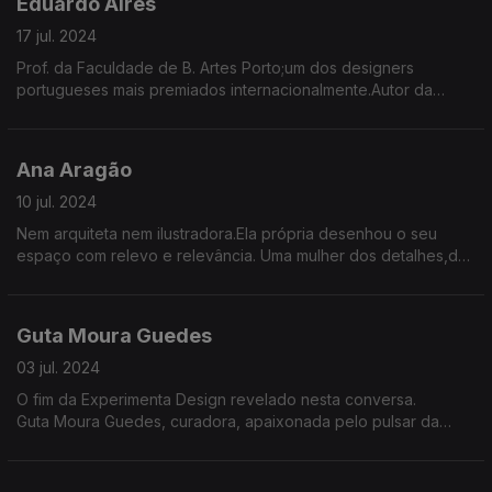
Eduardo Aires
17 jul. 2024
Prof. da Faculdade de B. Artes Porto;um dos designers
portugueses mais premiados internacionalmente.Autor da
campanha que deu nova identidade visual à cidade do Porto e
assinou o polémico logotipo da República Portuguesa
Ana Aragão
10 jul. 2024
Nem arquiteta nem ilustradora.Ela própria desenhou o seu
espaço com relevo e relevância. Uma mulher dos detalhes,da
observação,da minúcia. Tem a imaginação na ponta do lápis
ou da caneta.São armas que apontam à liberdade
Guta Moura Guedes
03 jul. 2024
O fim da Experimenta Design revelado nesta conversa.
Guta Moura Guedes, curadora, apaixonada pelo pulsar da
cidade, a convidada desta semana.