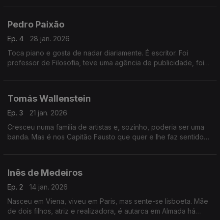
sonoro, onde cabem muitas memórias.
Pedro Paixão
Ep. 4
28 jan. 2026
Toca piano e gosta de nadar diariamente. É escritor. Foi
professor de Filosofia, teve uma agência de publicidade, foi
um dos fundadores do Independente. Admira a beleza num
mundo onde por vezes ela não é evidente.
Tomás Wallenstein
Ep. 3
21 jan. 2026
Cresceu numa família de artistas e, sozinho, poderia ser uma
banda. Mas é nos Capitão Fausto que quer e lhe faz sentido
estar. Inteligência, humor e empatia são as características com
que mais o definem.
Inês de Medeiros
Ep. 2
14 jan. 2026
Nasceu em Viena, viveu em Paris, mas sente-se lisboeta. Mãe
de dois filhos, atriz e realizadora, é autarca em Almada há