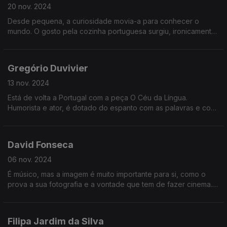
20 nov. 2024
Desde pequena, a curiosidade movia-a para conhecer o
mundo. O gosto pela cozinha portuguesa surgiu, ironicamente,
em Nova Iorque. Preza a liberdade acima de tudo e é na
cozinha que é mais feliz.
Gregório Duvivier
13 nov. 2024
Está de volta a Portugal com a peça O Céu da Língua.
Humorista e ator, é dotado do espanto com as palavras e com
o mundo, que agora vê também com o encanto dos olhos das
suas filhas.
David Fonseca
06 nov. 2024
É músico, mas a imagem é muito importante para si, como o
prova a sua fotografia e a vontade que tem de fazer cinema.
Aos 25 anos de carreira a solo e 30 dos Silence 4, tem para
breve uma série de concertos de celebração
Filipa Jardim da Silva