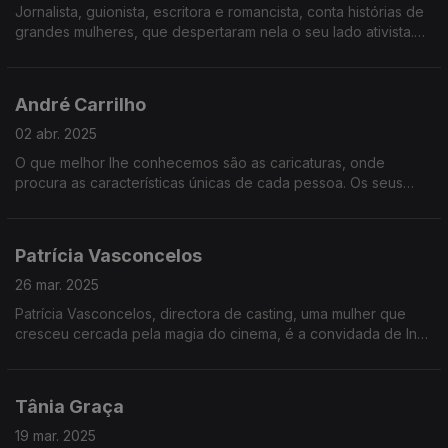
Jornalista, guionista, escritora e romancista, conta histórias de
grandes mulheres, que despertaram nela o seu lado ativista.
Mas a sua escrita passa também por biografias, guiões e
agora uma minissérie.
André Carrilho
02 abr. 2025
O que melhor lhe conhecemos são as caricaturas, onde
procura as características únicas de cada pessoa. Os seus
cartoons são uma forma de crítica e análise do mundo e da
atualidade. E ilustra ainda livros para crianças.
Patrícia Vasconcelos
26 mar. 2025
Patrícia Vasconcelos, directora de casting, uma mulher que
cresceu cercada pela magia do cinema, é a convidada de Inês
Meneses esta semana.
Tânia Graça
19 mar. 2025