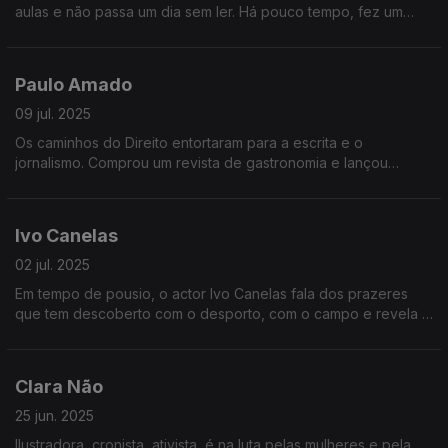
aulas e não passa um dia sem ler. Há pouco tempo, fez um
ciclo de conferências sobre os sentimentos e é deles também
que nos fala.
Paulo Amado
09 jul. 2025
Os caminhos do Direito entortaram para a escrita e o
jornalismo. Comprou um revista de gastronomia e lançou
concursos de Chefes em Portugal. Achando que cozinhar é
uma forma de estar na vida, Paulo Amado é o convidado de
Fala com Ela, esta semana.
Ivo Canelas
02 jul. 2025
Em tempo de pousio, o actor Ivo Canelas fala dos prazeres
que tem descoberto com o desporto, com o campo e revela o
seu próximo projeto em palco, previsto para janeiro de 2026.
Clara Não
25 jun. 2025
Ilustradora, cronista, ativista, é na luta pelas mulheres e pela