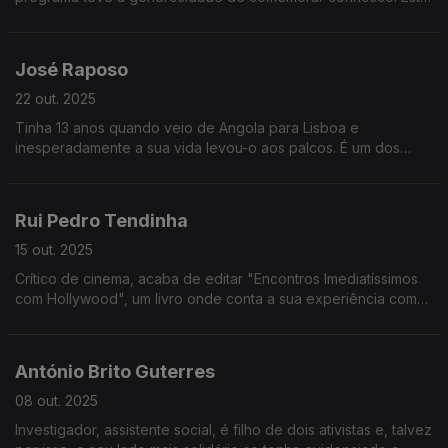
conversa foi gravada ao vivo e é publicada no dia em que ela
celebra o seu 40º aniversário.
José Raposo
22 out. 2025
Tinha 13 anos quando veio de Angola para Lisboa e
inesperadamente a sua vida levou-o aos palcos. É um dos
atores portugueses mais acarinhados e está agora em cena no
Teatro Variedades com os filhos.
Rui Pedro Tendinha
15 out. 2025
Crítico de cinema, acaba de editar "Encontros Imediatíssimos
com Hollywood", um livro onde conta a sua experiência com
uma série de atores internacionais com quem teve a sorte de
se cruzar.
António Brito Guterres
08 out. 2025
Investigador, assistente social, é filho de dois ativistas e, talvez