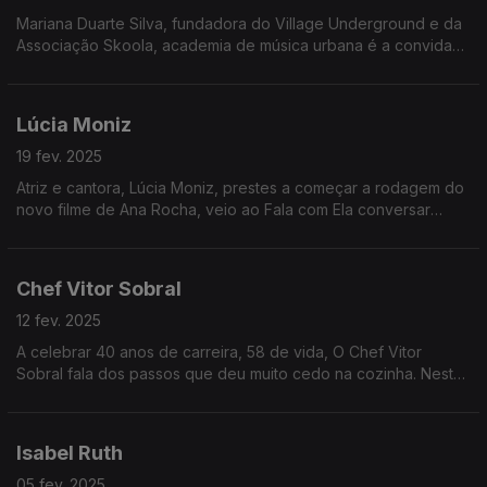
Mariana Duarte Silva, fundadora do Village Underground e da
Associação Skoola, academia de música urbana é a convidada
de Inês Meneses esta semana
Lúcia Moniz
19 fev. 2025
Atriz e cantora, Lúcia Moniz, prestes a começar a rodagem do
novo filme de Ana Rocha, veio ao Fala com Ela conversar
sobre a vida na Terceira e as suas escolhas de primeira: a
família, o palco, o tempo sem relógio.
Chef Vitor Sobral
12 fev. 2025
A celebrar 40 anos de carreira, 58 de vida, O Chef Vitor
Sobral fala dos passos que deu muito cedo na cozinha. Nesta
conversa, ainda um olhar sobre a restauração, a riqueza
gastronómica do país e a ligação com o Brasil.
Isabel Ruth
05 fev. 2025