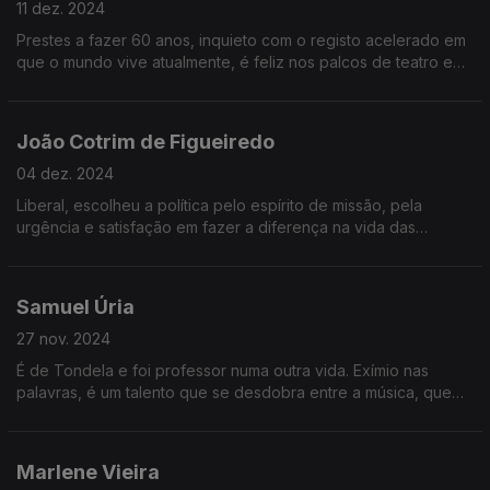
11 dez. 2024
Prestes a fazer 60 anos, inquieto com o registo acelerado em
que o mundo vive atualmente, é feliz nos palcos de teatro e
vai estrear em breve a peça Quem Tem Medo de Virginia
Woolf?
João Cotrim de Figueiredo
04 dez. 2024
Liberal, escolheu a política pelo espírito de missão, pela
urgência e satisfação em fazer a diferença na vida das
pessoas. Enquanto deputado europeu, destaca a
possibilidade que o cargo lhe dá de aprender todos os dias.
Samuel Úria
27 nov. 2024
É de Tondela e foi professor numa outra vida. Exímio nas
palavras, é um talento que se desdobra entre a música, que
compõe e toca, e o desenho. A cozinha é a sua evasão. E tem
novo disco, 2000 AD.
Marlene Vieira