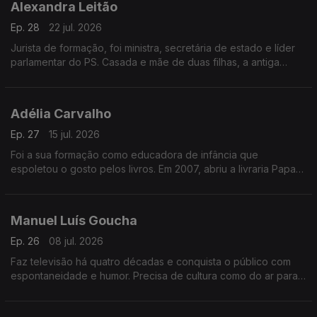
Alexandra Leitão
Ep. 28
22 jul. 2026
Jurista de formação, foi ministra, secretária de estado e líder
parlamentar do PS. Casada e mãe de duas filhas, a antiga
aluna de Marcelo Rebelo de Sousa fala sobre os desafios de
ser mulher na vida política.
Adélia Carvalho
Ep. 27
15 jul. 2026
Foi a sua formação como educadora de infância que
espoletou o gosto pelos livros. Em 2007, abriu a livraria Papa-
Livros, no Porto. Também autora, é comissária do festival
Escritaria, em Penafiel.
Manuel Luís Goucha
Ep. 26
08 jul. 2026
Faz televisão há quatro décadas e conquista o público com
espontaneidade e humor. Precisa de cultura como do ar para
respirar. Tem uma mão para o doce. É no Alentejo, longe da
adrenalina do trabalho, que encontra paz.