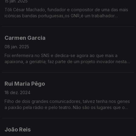
15 jan. 2025
Tóli César Machado, fundador e compositor de uma das mais
icónicas bandas portuguesas,os GNR,é um trabalhador
apaixonado pelo que faz desde sempre. Tocar todos os dias
revela a disciplina que tem mantido ao longo da vida
Carmen Garcia
08 jan. 2025
Foi enfermeira no SNS e dedica-se agora ao que mais a
apaixona, a geriatria; faz parte de um projeto inovador nesta
área. É também cronista e usa essa voz para fazer a diferença.
Rui Maria Pêgo
18 dez. 2024
Filho de dois grandes comunicadores, talvez tenha nos genes
a paixão pela rádio e pelo teatro. Não são os lugares que o
definem, mas pode encontrar a felicidade em sítios tão
diversos como Londres ou Azeitão.
João Reis