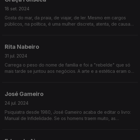
18 set. 2024
Gosta do mar, da praia, de viajar, de ler. Mesmo em cargos
públicos, na política, é uma mulher discreta, atenta, de causas:
os seus focos são os direitos humanos, a inovação, a
sustentabilidade e a emergência climática.
Rita Nabeiro
31 jul. 2024
Carrega o peso do nome de família e foi a "rebelde" que só
mais tarde se juntou aos negócios. A arte e a estética eram os
seus lugares de eleição, que hoje conjuga com o lado de
empresária.
José Gameiro
24 jul. 2024
Psiquiatra desde 1980, José Gameiro acaba de editar o livro:
Manual de Infidelidade. Se os homens traem muito, as
mulheres são mais hábeis na hora de trair, mas esta é uma
conversa onde também se fala de amor.