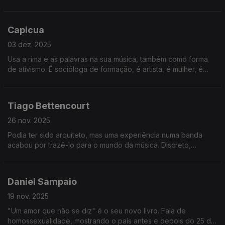
apresentadora e comunicadora. O palco é a sua casa, o
voluntariado uma parte importante da sua essência.
Capicua
03 dez. 2025
Usa a rima e as palavras na sua música, também como forma
de ativismo. É socióloga de formação, é artista, é mulher, é
mãe. Em 2025, trouxe-nos um disco e um livro infantil, que
espelham as suas causas.
Tiago Bettencourt
26 nov. 2025
Podia ter sido arquiteto, mas uma experiência numa banda
acabou por trazê-lo para o mundo da música. Discreto,
encontrou na música a sua voz. Edita agora um novo disco,
Foz, que nasceu nos Alpes suíços.
Daniel Sampaio
19 nov. 2025
"Um amor que não se diz" é o seu novo livro. Fala de
homossexualidade, mostrando o país antes e depois do 25 de