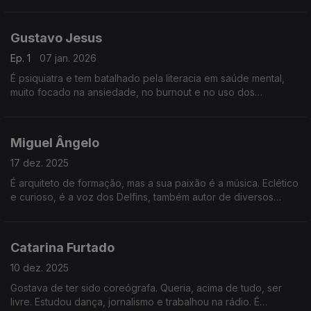
vários anos. É uma voz ativa na política e não teme debates,
procurando consensos.
Gustavo Jesus
Ep. 1
07 jan. 2026
É psiquiatra e tem batalhado pela literacia em saúde mental,
muito focado na ansiedade, no burnout e no uso dos
telemóveis na adolescência. É um entusiasta pela profissão e
pela família e o humor é imagem de marca.
Miguel Ângelo
17 dez. 2025
É arquiteto de formação, mas a sua paixão é a música. Eclético
e curioso, é a voz dos Delfins, também autor de diversos
livros, faz dobragens de filmes de animação e é coordenador
num curso de produção e criação musical.
Catarina Furtado
10 dez. 2025
Gostava de ter sido coreógrafa. Queria, acima de tudo, ser
livre. Estudou dança, jornalismo e trabalhou na rádio. É