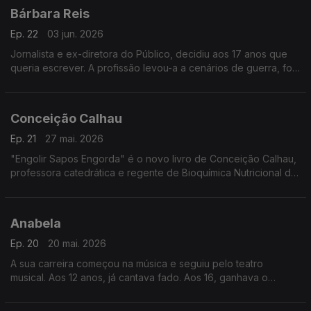
Bárbara Reis
Ep. 22
03 jun. 2026
Jornalista e ex-diretora do Público, decidiu aos 17 anos que
queria escrever. A profissão levou-a a cenários de guerra, foi
correspondente em Nova Iorque e, mais tarde, rumou a Timor,
onde deu formação a jornalistas.
Conceição Calhau
Ep. 21
27 mai. 2026
"Engolir Sapos Engorda" é o novo livro de Conceição Calhau,
professora catedrática e regente de Bioquímica Nutricional do
curso de Medicina, que nos explica como o corpo paga muitas
vezes o que a cabeça não processa.
Anabela
Ep. 20
20 mai. 2026
A sua carreira começou na música e seguiu pelo teatro
musical. Aos 12 anos, já cantava fado. Aos 16, ganhava o
Festival da Canção. Hoje, com quase 50, mantém o ar de
menina, a voz inconfundível e a gentileza de sempre.