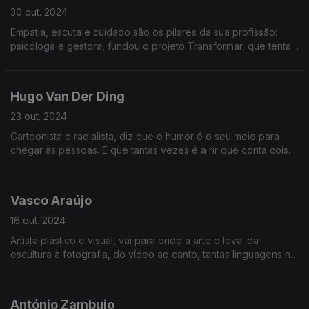
30 out. 2024
Empatia, escuta e cuidado são os pilares da sua profissão:
psicóloga e gestora, fundou o projeto Transformar, que tenta
minimizar o ruído dos nossos dias com a promoção da saúde
mental.
Hugo Van Der Ding
23 out. 2024
Cartoonista e radialista, diz que o humor é o seu meio para
chegar às pessoas. E que tantas vezes é a rir que conta coisas
sérias. Em breve, um programa de TV, uma peça de teatro... e
os livros que tem dentro da cabeça.
Vasco Araújo
16 out. 2024
Artista plástico e visual, vai para onde a arte o leva: da
escultura à fotografia, do vídeo ao canto, tantas linguagens na
sua nova exposição, Ritornare, centrada na identidade.
António Zambujo