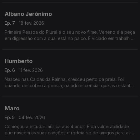
e guarda momentos em família.
Albano Jerónimo
Ep. 7
18 fev. 2026
Primeira Pessoa do Plural é o seu novo filme. Veneno é a peça
em digressão com a qual está no palco. É viciado em trabalho,
apreciador de vinhos e dedicado em absoluto à família e aos
seus três filhos.
Humberto
Ep. 6
11 fev. 2026
Nasceu nas Caldas da Rainha, cresceu perto da praia. Foi
quando descobriu a poesia, na adolescência, que as restantes
artes surgiram. É um artista multidisciplinar que, aos 44 anos,
edita o seu primeiro álbum.
Maro
Ep. 5
04 fev. 2026
Começou a estudar música aos 4 anos. É da vulnerabilidade
que nascem as suas canções e rodeia-se de amigos para as
partilhar. O seu disco mais recente é um álbum de fotografias