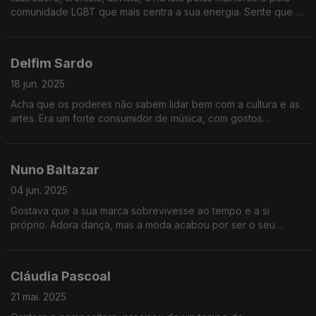
comunidade LGBT que mais centra a sua energia. Sente que o
mundo está perigoso e que é preciso não baixar os braços
pela segurança e dignidade de todos.
Delfim Sardo
18 jun. 2025
Acha que os poderes não sabem lidar bem com a cultura e as
artes. Era um forte consumidor de música, com gostos
ecléticos, mas acabou por seguir os caminhos das artes
visuais, na senda da sua paixão pelo desenho.
Nuno Baltazar
04 jun. 2025
Gostava que a sua marca sobrevivesse ao tempo e a si
próprio. Adora dança, mas a moda acabou por ser o seu
caminho, onde a criatividade é eternizada em cada peça.
Cresceu a cuidar da mãe, a sua grande inspiração.
Cláudia Pascoal
21 mai. 2025