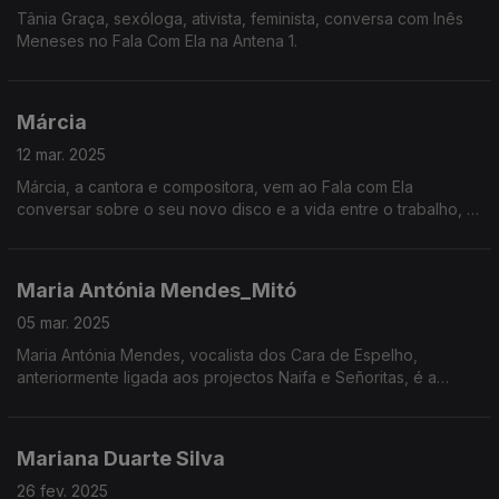
Tânia Graça, sexóloga, ativista, feminista, conversa com Inês
Meneses no Fala Com Ela na Antena 1.
Márcia
12 mar. 2025
Márcia, a cantora e compositora, vem ao Fala com Ela
conversar sobre o seu novo disco e a vida entre o trabalho, a
maternidade e o sonho adiado da pintura.
Maria Antónia Mendes_Mitó
05 mar. 2025
Maria Antónia Mendes, vocalista dos Cara de Espelho,
anteriormente ligada aos projectos Naifa e Señoritas, é a
convidada de Inês Meneses esta semana
Mariana Duarte Silva
26 fev. 2025