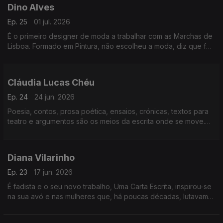
Dino Alves
Ep. 25
01 jul. 2026
É o primeiro designer de moda a trabalhar com as Marchas de
Lisboa. Formado em Pintura, não escolheu a moda, diz que foi
a moda que o escolheu a ele. Uma inevitabilidade quando, aos
7 anos, já resgatava roupa em casa.
Cláudia Lucas Chéu
Ep. 24
24 jun. 2026
Poesia, contos, prosa poética, ensaios, crónicas, textos para
teatro e argumentos são os meios da escrita onde se move.
Escrita que usa também para um ativismo muito urgente e
necessário. Dá aulas, é atriz e encenadora.
Diana Vilarinho
Ep. 23
17 jun. 2026
É fadista e o seu novo trabalho, Uma Carta Escrita, inspirou-se
na sua avó e nas mulheres que, há poucas décadas, lutavam
pela sobrevivência. Vive no Alentejo, canta em casas de fado
e a maternidade mudou-a.