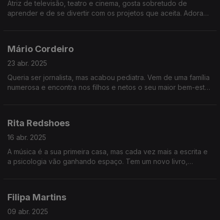
Atriz de televisão, teatro e cinema, gosta sobretudo de
aprender e de se divertir com os projetos que aceita. Adora
animais, viajar e cozinhar, tendo este talento trazido novas
aventuras à sua vida.
Mário Cordeiro
23 abr. 2025
Queria ser jornalista, mas acabou pediatra. Vem de uma família
numerosa e encontra nos filhos e netos o seu maior bem-estar.
É da simplicidade que retira os maiores prazeres, como a
música, a leitura ou o mar.
Rita Redshoes
16 abr. 2025
A música é a sua primeira casa, mas cada vez mais a escrita e
a psicologia vão ganhando espaço. Tem um novo livro,
Crescer à Sombra, que fala sobre dores de crescimento e
algumas das suas inquietações.
Filipa Martins
09 abr. 2025