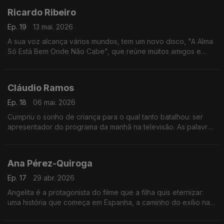
Ricardo Ribeiro
Ep. 19
13 mai. 2026
A sua voz alcança vários mundos, tem um novo disco, "A Alma
Só Está Bem Onde Não Cabe", que reúne muitos amigos e
celebra a diversidade. Tem uma natureza inquieta, que
encontra na música um lugar de celebração.
Cláudio Ramos
Ep. 18
06 mai. 2026
Cumpriu o sonho de criança para o qual tanto batalhou: ser
apresentador do programa da manhã na televisão. As palavras
são a sua profissão, também escreve. É no recato do Alentejo
que se recentra e foge do ruído.
Ana Pérez-Quiroga
Ep. 17
29 abr. 2026
Angelita é a protagonista do filme que a filha quis eternizar:
uma história que começa em Espanha, a caminho do exílio na
União Soviética e que transforma o siléncio do sofrimento
numa viagem visual.