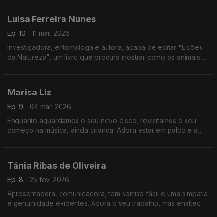
Mas já cá está há 32 anos.
Luísa Ferreira Nunes
Ep. 10
11 mar. 2026
Investigadora, entomóloga e autora, acaba de editar "Lições
da Natureza", um livro que procura mostrar como os animais
resolvem os seus problemas e como talvez, nalguns casos,
pudessem servir de exemplo à espécie humana.
Marisa Liz
Ep. 9
04 mar. 2026
Enquanto aguardamos o seu novo disco, revisitamos o seu
começo na música, ainda criança. Adora estar em palco e a
proximidade do público. Não se cala perante injustiças. Tem
uma energia única e um sorriso aberto.
Tânia Ribas de Oliveira
Ep. 8
25 fev. 2026
Apresentadora, comunicadora, tem sorriso fácil e uma simpatia
e genuinidade evidentes. Adora o seu trabalho, mas enaltece
a simplicidade da vida na praia e sem maquilhagem. Privilegia