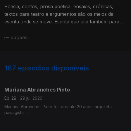
Poesia, contos, prosa poética, ensaios, crónicas,
textos para teatro e argumentos são os meios da
escrita onde se move. Escrita que usa também para
um ativismo muito urgente e necessário. Dá aulas, é
atriz e encenadora.
opções
187
episódios disponíveis
926746
907407
885603
860120
838578
816886
796621
768411
746784
Mariana Abranches Pinto
Ep. 29
29 jul. 2026
Mariana Abranches Pinto foi, durante 20 anos, arquiteta
paisagista.
A filha, Nini, morreu com leucemia. Tinha 18 anos.
É presidente da Compassio, associação que sonha a
sociedade mais compassiva, com foco no fim de vida.