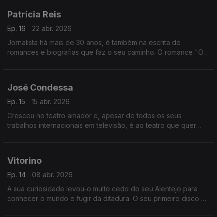
Patrícia Reis
Ep. 16
22 abr. 2026
Jornalista há mais de 30 anos, é também na escrita de
romances e biografias que faz o seu caminho. O romance "O
lugar da incerteza" e a biografia "A última lição de Álvaro Siza
Vieira" são os motes para esta conversa.
José Condessa
Ep. 15
15 abr. 2026
Cresceu no teatro amador e, apesar de todos os seus
trabalhos internacionais em televisão, é ao teatro que quer
sempre regressar. Ancorado na relação com a família, é
amante de futebol e traz Nisa no coração.
Vitorino
Ep. 14
08 abr. 2026
A sua curiosidade levou-o muito cedo do seu Alentejo para
conhecer o mundo e fugir da ditadura. O seu primeiro disco é
de 1975, Semear Salsa ao Reguinho, que regravou agora, 50