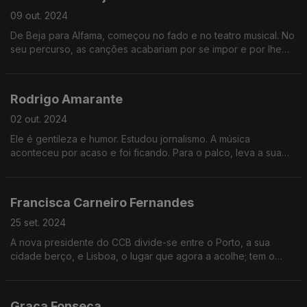
09 out. 2024
De Beja para Alfama, começou no fado e no teatro musical. No
seu percurso, as canções acabariam por se impor e por lhe
trazer tantos amigos. Gosta de palcos e mesas cheias, onde
junta as pessoas de quem mais gosta.
Rodrigo Amarante
02 out. 2024
Ele é gentileza e humor. Estudou jornalismo. A música
aconteceu por acaso e foi ficando. Para o palco, leva a sua
melancolia e tantas outras coisas, que nascem da interação
com os músicos e com a plateia.
Francisca Carneiro Fernandes
25 set. 2024
A nova presidente do CCB divide-se entre o Porto, a sua
cidade berço, e Lisboa, o lugar que agora a acolhe; tem o
melhor de dois mundos, diz. Feminista, a gestora adora dançar
e tem na família o seu pilar.
Graça Fonseca