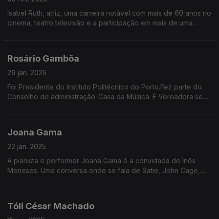
Isabel Ruth, atriz, uma carreira notável com mais de 60 anos no
cinema, teatro,televisão e a participação em mais de uma
centena de filmes.Editou aos 84 anos o seu primeiro álbum.É a
convidada esta semana de Inês Meneses
Rosário Gambôa
29 jan. 2025
Foi Presidente do Instituto Politécnico do Porto.Fez parte do
Conselho de administração-Casa da Música. É Vereadora sem
pelouro da Câmara Municipal do Porto. Vice-Presidente para
as mulheres do Partido Socialista Europeu
Joana Gama
22 jan. 2025
A pianista e performer Joana Gama é a convidada de Inês
Meneses. Uma conversa onde se fala de Satie, John Cage,
cogumelos e a natureza. A humana também.
Tóli César Machado