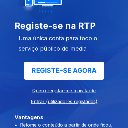
Ep. 14
30 jul. 2022
Amesterdão
Registe-se na RTP
Uma única conta para todo o
serviço público de media
Ep. 15
06 ago. 2022
REGISTE-SE AGORA
Manchester
Quero registar-me mais tarde
Entrar (utilizadores registados)
Ep. 16
13 ago. 2022
Vantagens
Hamburgo
Retome o conteúdo a partir de onde ficou,