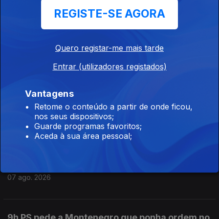
REGISTE-SE AGORA
12h Combustíveis vão baixar mais de 10
cêntimos na próxima semana
07 ago. 2026
Quero registar-me mais tarde
Entrar (utilizadores registados)
11h Candidaturas ao ensino superior subiram
Vantagens
quase 22% face ao ano passado
Retome o conteúdo a partir de onde ficou,
07 ago. 2026
nos seus dispositivos;
Guarde programas favoritos;
Aceda à sua área pessoal;
10h Mais de 60 mil candidatos ao ensino
superior
07 ago. 2026
9h PS pede a Montenegro que ponha ordem no