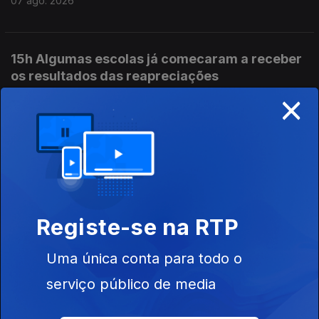
07 ago. 2026
15h Algumas escolas já comecaram a receber
os resultados das reapreciações
×
07 ago. 2026
14h IL considera que Luís Neves não tem
condições para continuar no cargo
07 ago. 2026
Registe-se na RTP
13h Livre pede a Montenegro que se pronuncie
Uma única conta para todo o
sobre auditoria aos mandatos de Luís Neves
serviço público de media
07 ago. 2026