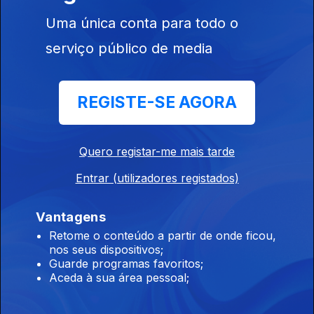
Uma única conta para todo o
12h Aeronave cai no Aeródromo de Portimão.
serviço público de media
Piloto morreu
08 ago. 2026
REGISTE-SE AGORA
11h Hong Kong: Incêndio que causou 168
mortos começou com beata
Quero registar-me mais tarde
08 ago. 2026
Entrar (utilizadores registados)
Vantagens
10h Retorno: Chega considera irresponsável
Retome o conteúdo a partir de onde ficou,
envio do diploma ao TC
nos seus dispositivos;
08 ago. 2026
Guarde programas favoritos;
Aceda à sua área pessoal;