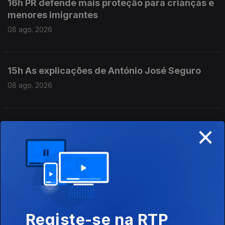
16h PR defende mais proteção para crianças e
menores imigrantes
08 ago. 2026
15h As explicações de António José Seguro
08 ago. 2026
×
14h Queda de aeronave faz 1 morto
08 ago. 2026
13h PR: Cooperação e entreajuda são mais
fortes do que egoísmos
08 ago. 2026
Registe-se na RTP