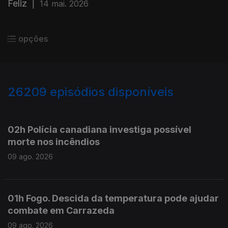
Feliz
|
14 mai. 2026
opções
26209
episódios disponíveis
947513
947414
02h Polícia canadiana investiga possível
morte nos incêndios
09 ago. 2026
01h Fogo. Descida da temperatura pode ajudar
combate em Carrazeda
09 ago. 2026