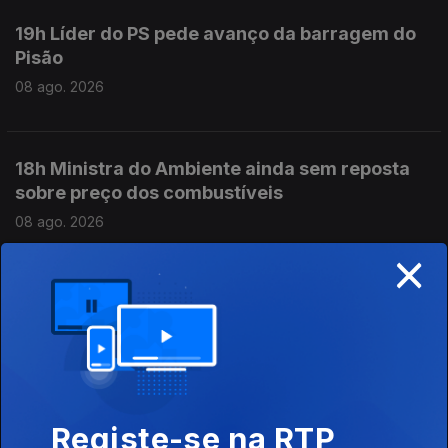
19h Líder do PS pede avanço da barragem do
Pisão
08 ago. 2026
18h Ministra do Ambiente ainda sem reposta
sobre preço dos combustíveis
08 ago. 2026
×
17h Incêndio em Carrazeda de Ansiães
08 ago. 2026
16h PR defende mais proteção para crianças e
Registe-se na RTP
menores imigrantes