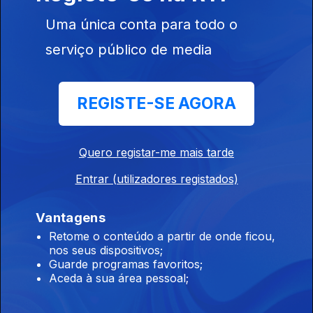
08 ago. 2026
Uma única conta para todo o
serviço público de media
15h As explicações de António José Seguro
08 ago. 2026
REGISTE-SE AGORA
14h Queda de aeronave faz 1 morto
Quero registar-me mais tarde
08 ago. 2026
Entrar (utilizadores registados)
Vantagens
13h PR: Cooperação e entreajuda são mais
Retome o conteúdo a partir de onde ficou,
fortes do que egoísmos
nos seus dispositivos;
Guarde programas favoritos;
08 ago. 2026
Aceda à sua área pessoal;