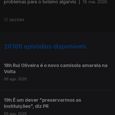
problemas para o turismo algarvio
|
18 mai. 2026
opções
26168
episódios disponíveis
947124
947063
18h Rui Oliveira é o novo camisola amarela na
Volta
06 ago. 2026
19h É um dever "preservarmos as
instituições", diz PR
06 ago. 2026