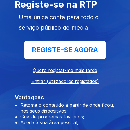
Registe-se na RTP
11h 67 pessoas realojadas devido ao mau
tempo nos Açores
Uma única conta para todo o
06 ago. 2026
serviço público de media
10h Mau tempo na Ilha da Terceira
REGISTE-SE AGORA
06 ago. 2026
Quero registar-me mais tarde
9h Os 60 anos da Ponte 25 de Abril
Entrar (utilizadores registados)
06 ago. 2026
Vantagens
Retome o conteúdo a partir de onde ficou,
8h Parlamento Europeu debate crise
nos seus dispositivos;
migratória
Guarde programas favoritos;
Aceda à sua área pessoal;
06 ago. 2026