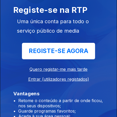
Registe-se na RTP
7h Superfície do oceano cada vez mais quente
10 ago. 2026
Uma única conta para todo o
serviço público de media
5h Copernicus. Calor em julho favoreceu
incêndios na Europa
REGISTE-SE AGORA
10 ago. 2026
Quero registar-me mais tarde
4h Trump troca ameaça militar ao Irão por
Entrar (utilizadores registados)
pressão económica
10 ago. 2026
Vantagens
Retome o conteúdo a partir de onde ficou,
nos seus dispositivos;
3h Copernicus. Temperaturas dos oceanos
Guarde programas favoritos;
batem recorde em julho
Aceda à sua área pessoal;