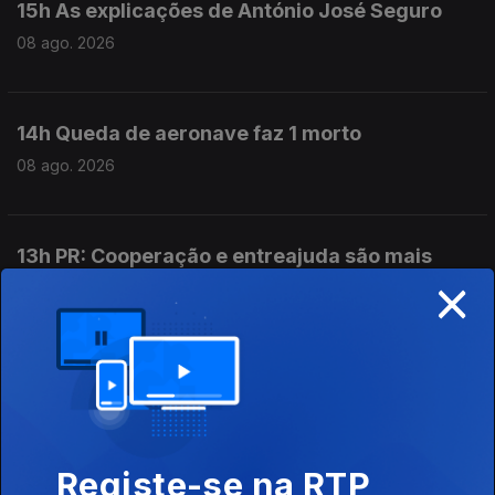
15h As explicações de António José Seguro
08 ago. 2026
14h Queda de aeronave faz 1 morto
08 ago. 2026
13h PR: Cooperação e entreajuda são mais
×
fortes do que egoísmos
08 ago. 2026
12h Aeronave cai no Aeródromo de Portimão.
Piloto morreu
08 ago. 2026
Registe-se na RTP