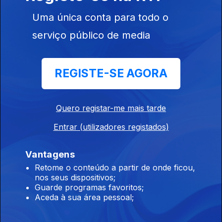
Uma única conta para todo o
11h Hong Kong: Incêndio que causou 168
serviço público de media
mortos começou com beata
08 ago. 2026
REGISTE-SE AGORA
10h Retorno: Chega considera irresponsável
envio do diploma ao TC
Quero registar-me mais tarde
08 ago. 2026
Entrar (utilizadores registados)
Vantagens
09h Saúde pública em Ceuta: Médicos pedem
Retome o conteúdo a partir de onde ficou,
intervenção urgente
nos seus dispositivos;
Guarde programas favoritos;
08 ago. 2026
Aceda à sua área pessoal;