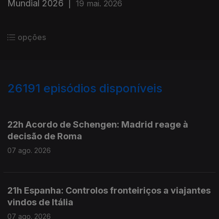
Mundial 2026
|
19 mai. 2026
opções
26191
episódios disponíveis
947336
947231
22h Acordo de Schengen: Madrid reage à
decisão de Roma
07 ago. 2026
21h Espanha: Controlos fronteiriços a viajantes
vindos de Itália
07 ago. 2026