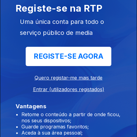
condições para continuar no cargo
Registe-se na RTP
07 ago. 2026
Uma única conta para todo o
serviço público de media
13h Livre pede a Montenegro que se pronuncie
sobre auditoria aos mandatos de Luís Neves
REGISTE-SE AGORA
07 ago. 2026
Quero registar-me mais tarde
12h Combustíveis vão baixar mais de 10
cêntimos na próxima semana
Entrar (utilizadores registados)
07 ago. 2026
Vantagens
Retome o conteúdo a partir de onde ficou,
nos seus dispositivos;
11h Candidaturas ao ensino superior subiram
Guarde programas favoritos;
quase 22% face ao ano passado
Aceda à sua área pessoal;