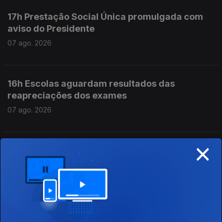
17h Prestação Social Única promulgada com
aviso do Presidente
07 ago. 2026
16h Escolas aguardam resultados das
reapreciações dos exames
07 ago. 2026
×
15h Algumas escolas já comecaram a receber
os resultados das reapreciações
07 ago. 2026
14h IL considera que Luís Neves não tem