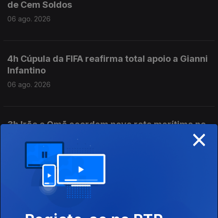
de Cem Soldos
06 ago. 2026
4h Cúpula da FIFA reafirma total apoio a Gianni
Infantino
06 ago. 2026
3h Irão e Omã acordam nova rota marítima no
×
Estreito de Ormuz
06 ago. 2026
2h Polémicas com ministro Luís Neves causam
desconforto na PJ
06 ago. 2026