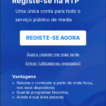
Registe-se na RTP
Uma única conta para todo o
01h Termina hoje o prazo de candidatura ao
serviço público de media
ensino superior
06 ago. 2026
REGISTE-SE AGORA
00h 60 anos da inauguração da Ponte 25 de
Quero registar-me mais tarde
abril
06 ago. 2026
Entrar (utilizadores registados)
Vantagens
23h Ponte 25 de abril com espetáculo de
Retome o conteúdo a partir de onde ficou,
nos seus dispositivos;
drones
Guarde programas favoritos;
05 ago. 2026
Aceda à sua área pessoal;