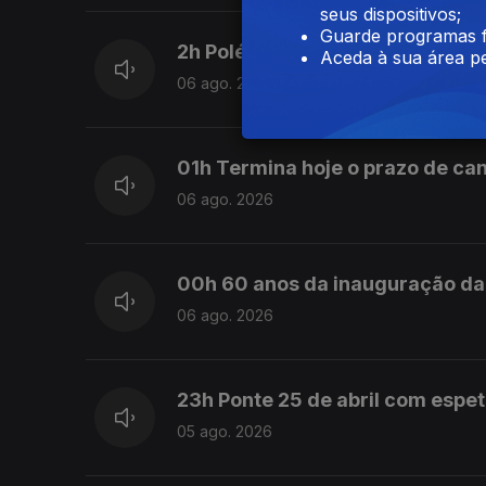
seus dispositivos;
Guarde programas f
2h Polémicas com ministro Luís
Aceda à sua área pe
06 ago. 2026
01h Termina hoje o prazo de can
06 ago. 2026
00h 60 anos da inauguração da 
06 ago. 2026
23h Ponte 25 de abril com espe
05 ago. 2026