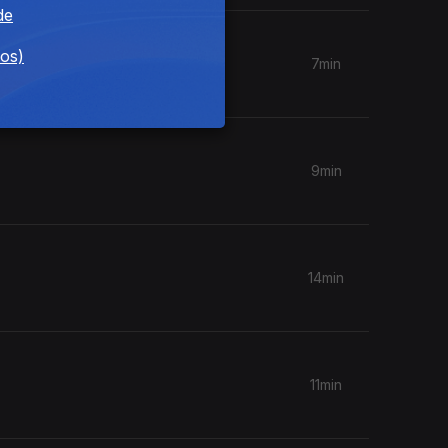
de
dos)
7min
9min
14min
11min