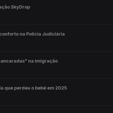
ração SkyDrop
nforto na Polícia Judiciária
cancaradas" na imigração
da que perdeu o bebé em 2025