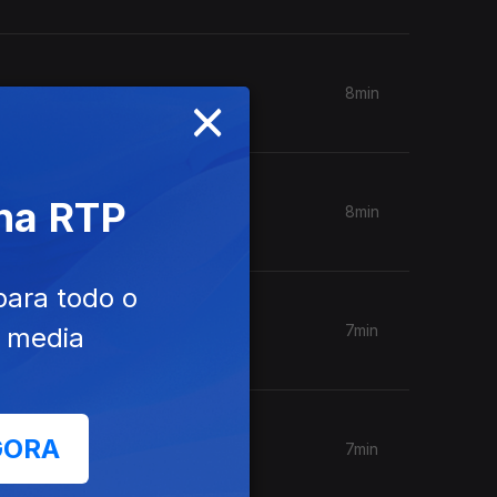
×
8min
 na RTP
8min
para todo o
7min
e media
GORA
7min