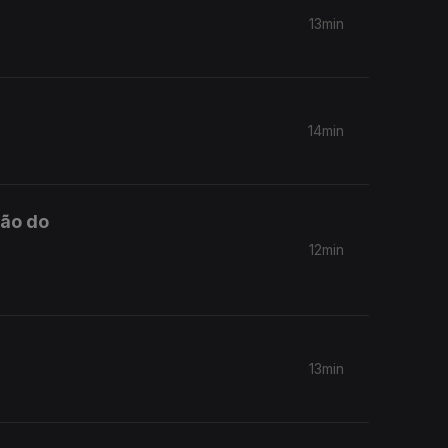
13min
14min
ção do
12min
13min