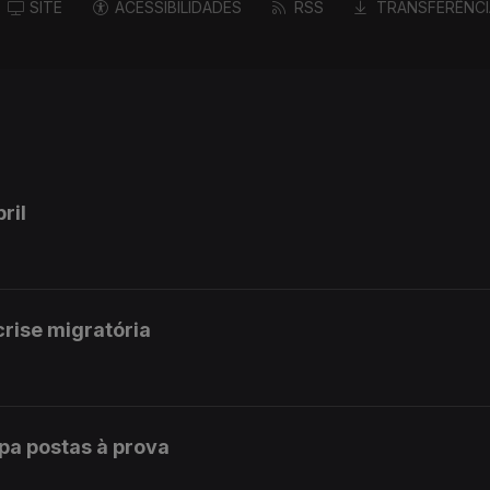
SITE
ACESSIBILIDADES
RSS
TRANSFERÊNCI
ril
rise migratória
opa postas à prova