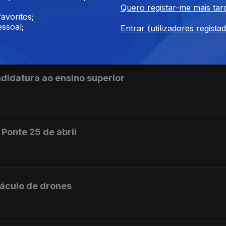
Quero registar-me mais tar
avoritos;
 Neves causam desconforto na PJ
ssoal;
Entrar (utilizadores regista
didatura ao ensino superior
Ponte 25 de abril
táculo de drones