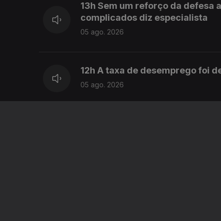
13h Sem um reforço da defesa a
complicados diz especialista
05 ago. 2026
12h A taxa de desemprego foi d
05 ago. 2026
11h Mais dois dias dados para 
05 ago. 2026
10h UE anuncia 1400 milhões pa
05 ago. 2026