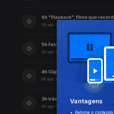
6h "Playback", filme que recor
06 ago. 2026
5h Festival Bons Sons até domi
06 ago. 2026
4h Cúpula da FIFA reafirma total
06 ago. 2026
3h Irão e Omã acordam nova rot
Vantagens
06 ago. 2026
Retome o conteúdo a