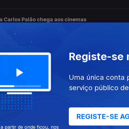
da Carlos Paião chega aos cinemas
ngo na aldeia de Cem Soldos
Registe-se
Uma única conta 
 apoio a Gianni Infantino
serviço público d
a marítima no Estreito de Ormuz
REGISTE-SE A
 partir de onde ficou, nos