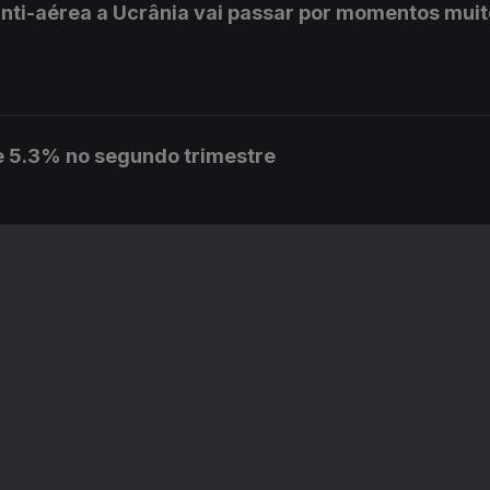
nti-aérea a Ucrânia vai passar por momentos mui
e 5.3% no segundo trimestre
concluir as reapreciações dos exames
ra a Ucrânia