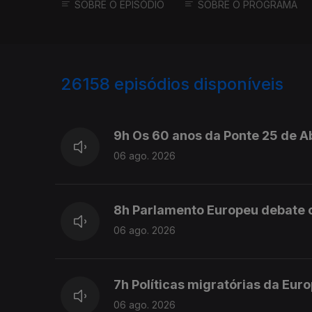
SOBRE O EPISÓDIO
SOBRE O PROGRAMA
26158
episódios disponíveis
947094
946934
9h Os 60 anos da Ponte 25 de Ab
06 ago. 2026
8h Parlamento Europeu debate c
06 ago. 2026
7h Políticas migratórias da Eur
06 ago. 2026