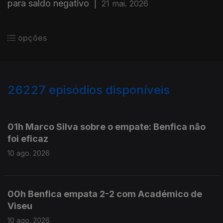
para saldo negativo
|
21 mai. 2026
opções
26227
episódios disponíveis
947585
947568
01h Marco Silva sobre o empate: Benfica não
foi eficaz
10 ago. 2026
00h Benfica empata 2-2 com Académico de
Viseu
10 ago. 2026