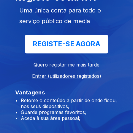
Uma única conta para todo o
12h É preciso melhorar a prevenção dos
serviço público de media
incêndios diz Seguro
09 ago. 2026
REGISTE-SE AGORA
11h Entrou resolução o incêndio em Carrazeda
de Ansiães
Quero registar-me mais tarde
09 ago. 2026
Entrar (utilizadores registados)
Vantagens
10h Um incêndio em Carrazeda de Ansiães por
Retome o conteúdo a partir de onde ficou,
dominar
nos seus dispositivos;
Guarde programas favoritos;
09 ago. 2026
Aceda à sua área pessoal;