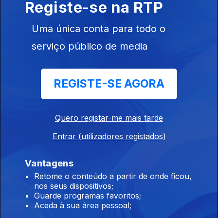
Registe-se na RTP
Uma única conta para todo o
03h Incêndios. Província canadiana da
serviço público de media
Colúmbia Britânica declara estado de
emergência
09 ago. 2026
REGISTE-SE AGORA
04h Carneiro acusa Luís Montenegro de
Quero registar-me mais tarde
mentir sobre as férias
Entrar (utilizadores registados)
09 ago. 2026
Vantagens
Retome o conteúdo a partir de onde ficou,
02h Polícia canadiana investiga possível
nos seus dispositivos;
morte nos incêndios
Guarde programas favoritos;
Aceda à sua área pessoal;
09 ago. 2026