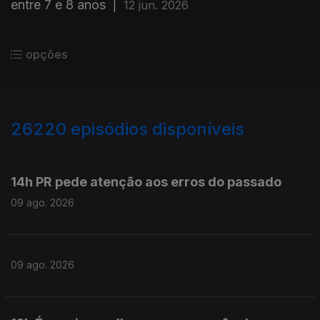
entre 7 e 8 anos
|
12 jun. 2026
opções
26220
episódios disponíveis
947572
947512
14h PR pede atenção aos erros do passado
09 ago. 2026
09 ago. 2026