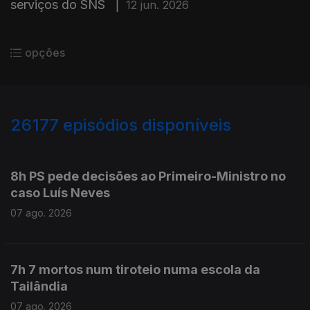
serviços do SNS
|
12 jun. 2026
opções
26177
episódios disponíveis
947218
947114
8h PS pede decisões ao Primeiro-Ministro no
caso Luís Neves
07 ago. 2026
7h 7 mortos num tiroteio numa escola da
Tailândia
07 ago. 2026