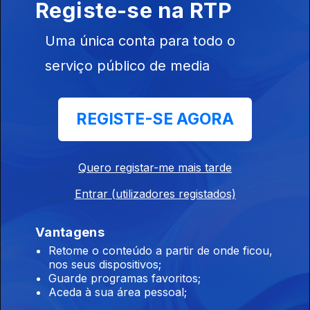
Registe-se na RTP
chegam às escolas
06 ago. 2026
Uma única conta para todo o
serviço público de media
18h Rui Oliveira é o novo camisola amarela na
Volta
REGISTE-SE AGORA
06 ago. 2026
Quero registar-me mais tarde
19h É um dever "preservarmos as
Entrar (utilizadores registados)
instituições", diz PR
06 ago. 2026
Vantagens
Retome o conteúdo a partir de onde ficou,
nos seus dispositivos;
17h MAI elogia iniciativa da Ministra da Justiça
Guarde programas favoritos;
Aceda à sua área pessoal;
06 ago. 2026