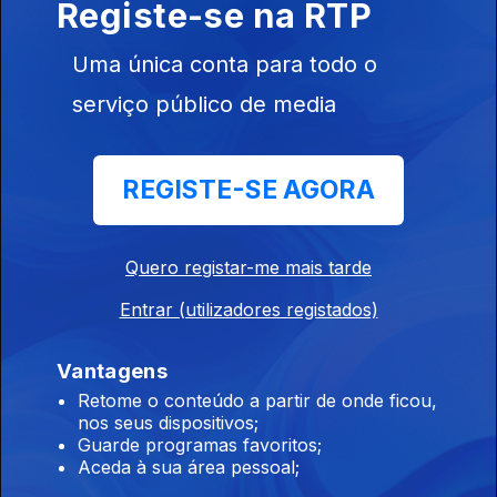
Registe-se na RTP
08 ago. 2026
Uma única conta para todo o
serviço público de media
00h Ceuta: Médicos pedem intervenção
urgente
08 ago. 2026
REGISTE-SE AGORA
23h Já está em vigor o controlo nas fronteiras
Quero registar-me mais tarde
espanholas
Entrar (utilizadores registados)
07 ago. 2026
Vantagens
Retome o conteúdo a partir de onde ficou,
21h Espanha: Controlos fronteiriços a viajantes
nos seus dispositivos;
vindos de Itália
Guarde programas favoritos;
Aceda à sua área pessoal;
07 ago. 2026