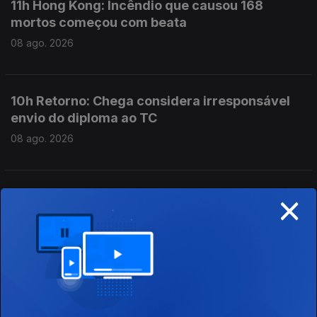
11h Hong Kong: Incêndio que causou 168
mortos começou com beata
08 ago. 2026
10h Retorno: Chega considera irresponsável
envio do diploma ao TC
08 ago. 2026
×
09h Saúde pública em Ceuta: Médicos pedem
intervenção urgente
08 ago. 2026
01h No Médio Oriente 3 países assinaram o
Acordo de Meca