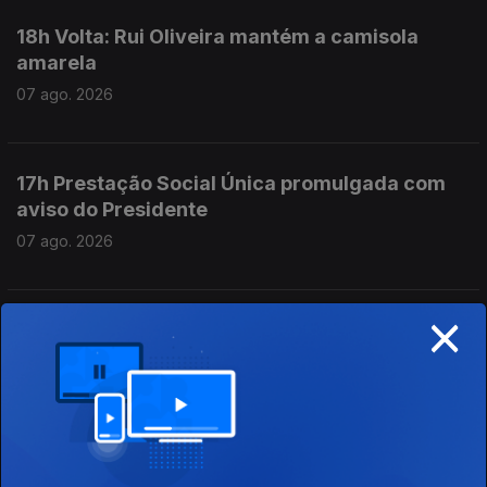
18h Volta: Rui Oliveira mantém a camisola
amarela
07 ago. 2026
17h Prestação Social Única promulgada com
aviso do Presidente
07 ago. 2026
×
16h Escolas aguardam resultados das
reapreciações dos exames
07 ago. 2026
15h Algumas escolas já comecaram a receber