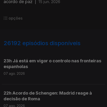
acordo de paz
|
15 jun. 2026
opções
26192
episódios disponíveis
947349
947276
23h Já está em vigor o controlo nas fronteiras
espanholas
07 ago. 2026
22h Acordo de Schengen: Madrid reage à
decisão de Roma
07 ago. 2026