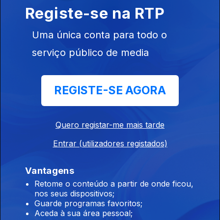
os resultados das reapreciações
Registe-se na RTP
07 ago. 2026
Uma única conta para todo o
serviço público de media
14h IL considera que Luís Neves não tem
condições para continuar no cargo
REGISTE-SE AGORA
07 ago. 2026
Quero registar-me mais tarde
13h Livre pede a Montenegro que se pronuncie
sobre auditoria aos mandatos de Luís Neves
Entrar (utilizadores registados)
07 ago. 2026
Vantagens
Retome o conteúdo a partir de onde ficou,
nos seus dispositivos;
12h Combustíveis vão baixar mais de 10
Guarde programas favoritos;
cêntimos na próxima semana
Aceda à sua área pessoal;