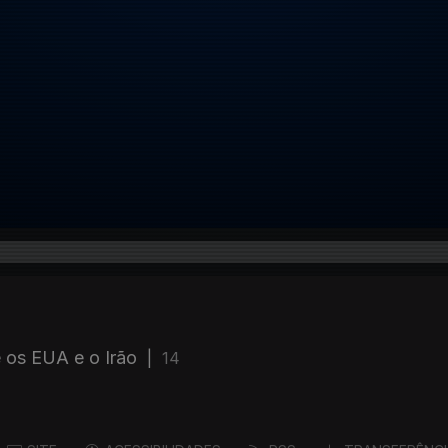
 os EUA e o Irão
|
14