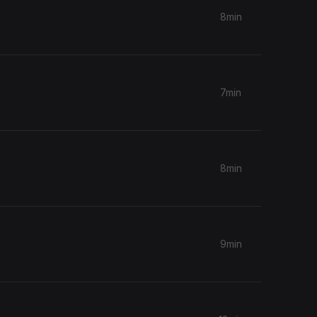
8min
7min
8min
9min