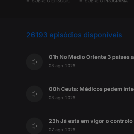
SOBRE O EPISÓDIO
SOBRE O PROGRAMA
26193
episódios disponíveis
947372
947283
01h No Médio Oriente 3 países
08 ago. 2026
00h Ceuta: Médicos pedem int
08 ago. 2026
23h Já está em vigor o controlo
07 ago. 2026