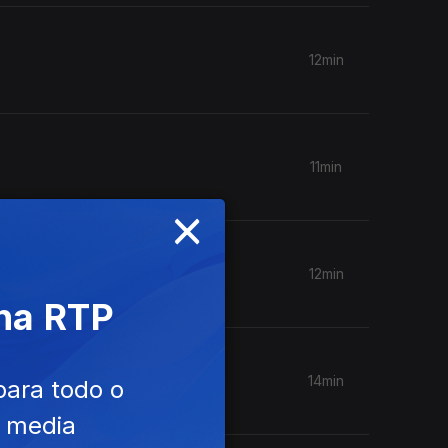
12min
11min
×
12min
 na RTP
14min
para todo o
e media