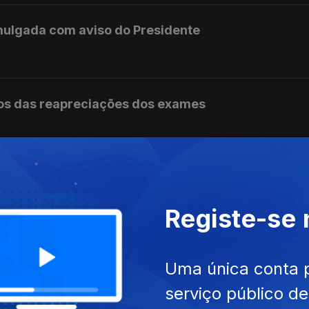
mulgada com aviso do Presidente
os das reapreciações dos exames
ram a receber os resultados das reapreciações
Registe-se
s não tem condições para continuar no cargo
Uma única conta 
serviço público d