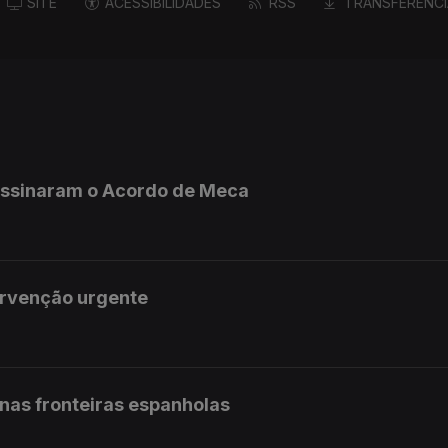
SITE
ACESSIBILIDADES
RSS
TRANSFERÊNCI
 assinaram o Acordo de Meca
ervenção urgente
 nas fronteiras espanholas