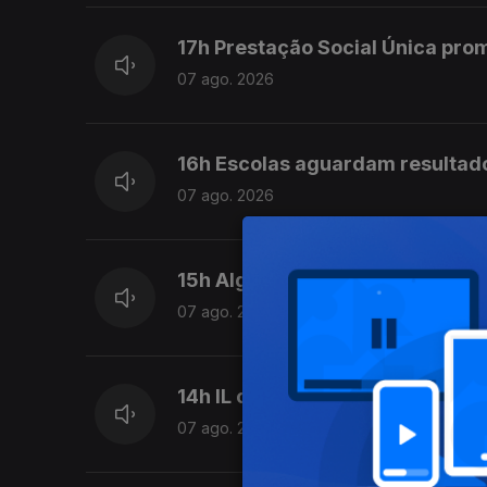
17h Prestação Social Única pro
07 ago. 2026
16h Escolas aguardam resultad
07 ago. 2026
15h Algumas escolas já comeca
07 ago. 2026
14h IL considera que Luís Neve
07 ago. 2026