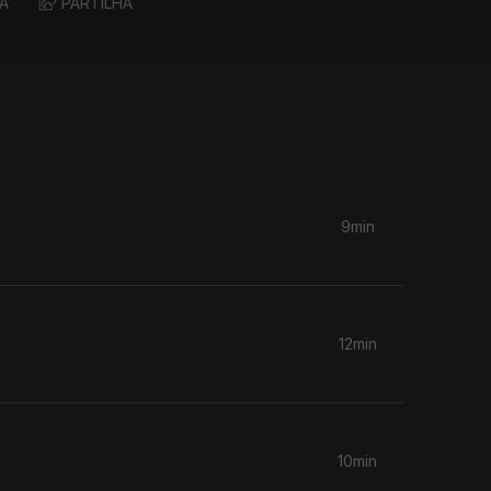
A
PARTILHA
9min
12min
10min