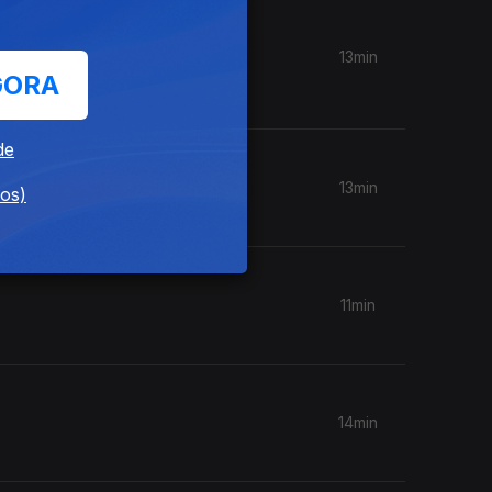
uís
13min
GORA
de
13min
dos)
11min
14min