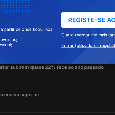
e se pronuncie sobre auditoria aos mandatos de L
REGISTE-SE A
 partir de onde ficou, nos
Quero registar-me mais tar
is de 10 cêntimos na próxima semana
avoritos;
ssoal;
Entrar (utilizadores regista
erior subiram quase 22% face ao ano passado
o ensino superior