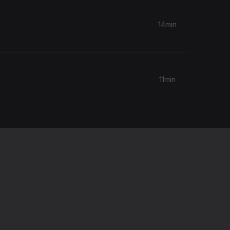
14min
11min
10min
10min