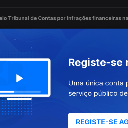
elo Tribunal de Contas por infrações financeiras na
s das Mulheres saúda penalizações para discrimin
Registe-se
Uma única conta 
olo Volta vão poder continuar a ser vendidas até a
serviço público d
REGISTE-SE A
do ao mau tempo nos Açores