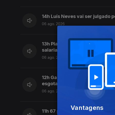
14h Luís Neves vai ser julgado p
06 ago. 2026
13h Plataforma para os Direito
salarial
06 ago. 2026
12h Garrafas e latas sem o símb
esgotamento do stock
06 ago. 2026
Vantagens
11h 67 pessoas realojadas devi