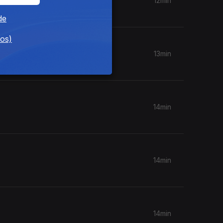
12min
de
dos)
13min
14min
14min
14min