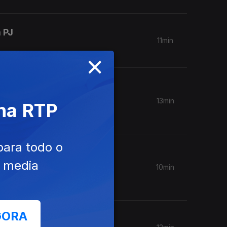
 PJ
11min
×
ação
13min
 na RTP
para todo o
o
e media
10min
GORA