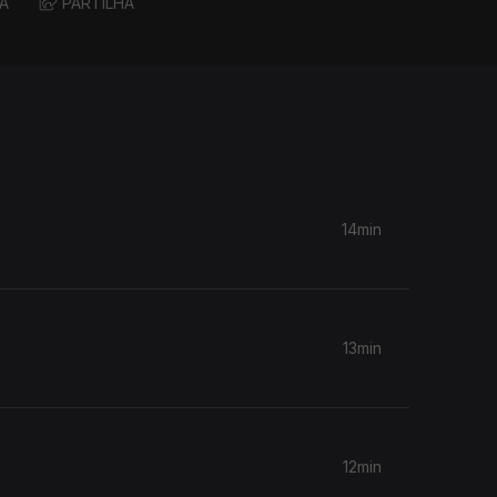
A
PARTILHA
14min
13min
12min