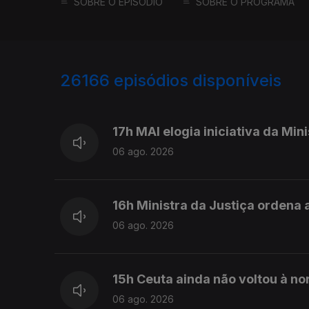
SOBRE O EPISÓDIO
SOBRE O PROGRAMA
26166
episódios disponíveis
947113
947063
17h MAI elogia iniciativa da Min
06 ago. 2026
16h Ministra da Justiça ordena a
06 ago. 2026
15h Ceuta ainda não voltou à no
06 ago. 2026