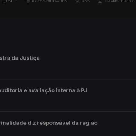
SITE
ACESSIBILIDADES
RSS
TRANSFERÊNCI
istra da Justiça
uditoria e avaliação interna à PJ
rmalidade diz responsável da região