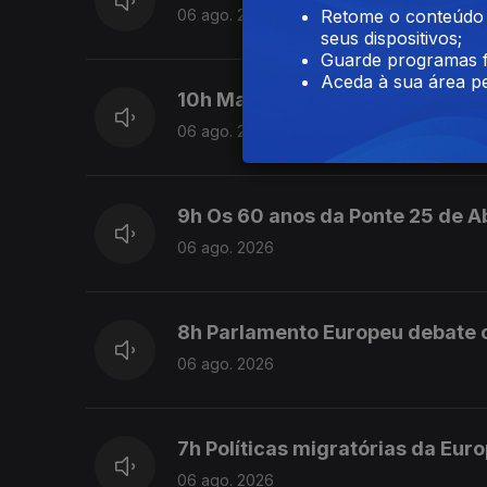
Retome o conteúdo a
06 ago. 2026
seus dispositivos;
Guarde programas f
Aceda à sua área pe
10h Mau tempo na Ilha da Terce
06 ago. 2026
9h Os 60 anos da Ponte 25 de Ab
06 ago. 2026
8h Parlamento Europeu debate c
06 ago. 2026
7h Políticas migratórias da Eur
06 ago. 2026