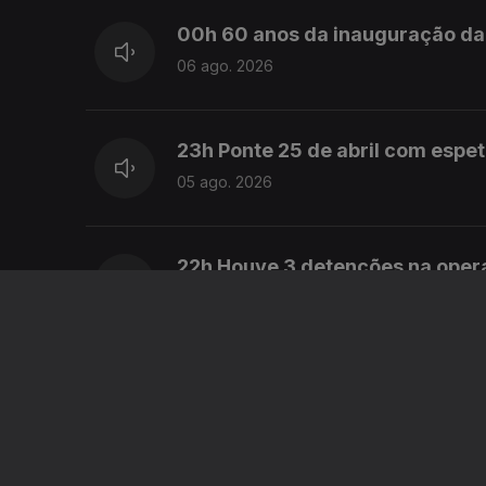
00h 60 anos da inauguração da 
06 ago. 2026
23h Ponte 25 de abril com espe
05 ago. 2026
22h Houve 3 detenções na ope
05 ago. 2026
21h MAI: Polémicas causam desco
05 ago. 2026