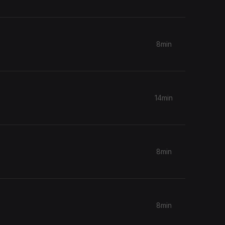
8min
14min
8min
8min