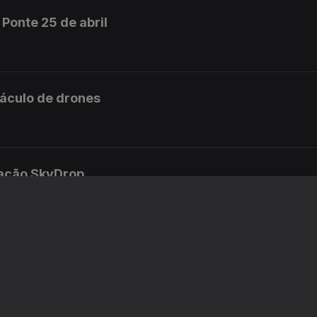
Ponte 25 de abril
táculo de drones
ração SkyDrop
nforto na Polícia Judiciária