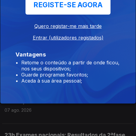
REGISTE-SE AGORA
2h Exames nacionais: Resultados da 2ªfase
chegam às escolas
Quero registar-me mais tarde
07 ago. 2026
Entrar (utilizadores registados)
01h Exames: Antigo ministro da educação diz
Vantagens
que é um ano perdido
Retome o conteúdo a partir de onde ficou,
nos seus dispositivos;
07 ago. 2026
Guarde programas favoritos;
Aceda à sua área pessoal;
00h "Ano perdido" diz o ex ministro da
educação sobre os exames
07 ago. 2026
23h Exames nacionais: Resultados da 2ªfase