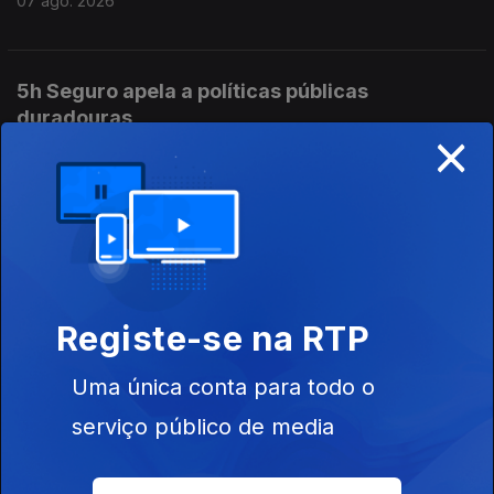
07 ago. 2026
5h Seguro apela a políticas públicas
duradouras
×
07 ago. 2026
4h "Ano perdido" diz o ex ministro da
educação sobre os exames
07 ago. 2026
Registe-se na RTP
Uma única conta para todo o
3h Caso Luís Neves. PR reitera preservação
das instituições
serviço público de media
07 ago. 2026