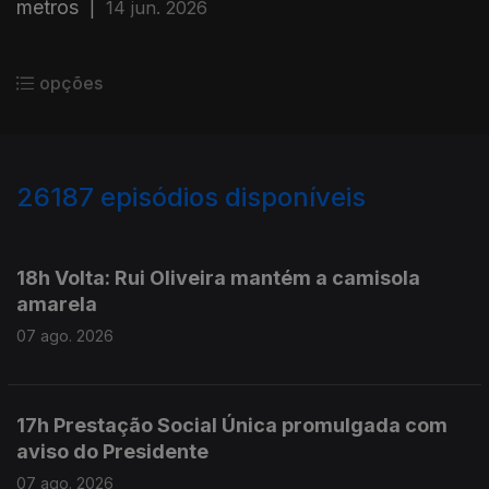
metros
|
14 jun. 2026
opções
26187
episódios disponíveis
947292
947201
18h Volta: Rui Oliveira mantém a camisola
amarela
07 ago. 2026
17h Prestação Social Única promulgada com
aviso do Presidente
07 ago. 2026