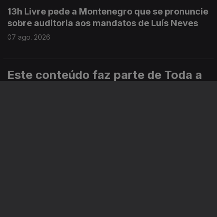
13h Livre pede a Montenegro que se pronuncie
sobre auditoria aos mandatos de Luís Neves
07 ago. 2026
Este conteúdo faz parte de Toda a
informação
Especial
Portugal em Direto
Noticiário
Informação
Instale a aplicação
RTP Play