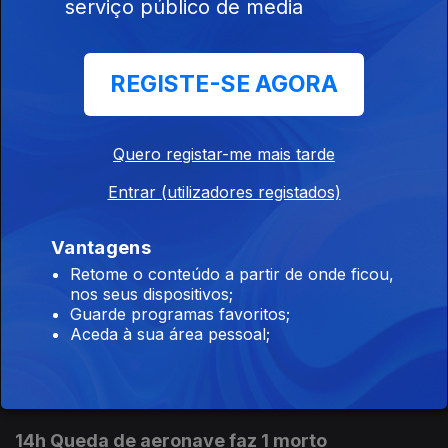
08 ago. 2026
serviço público de media
REGISTE-SE AGORA
17h Incêndio em Carrazeda de Ansiães
08 ago. 2026
Quero registar-me mais tarde
Entrar (utilizadores registados)
16h PR defende mais proteção para crianças e
menores imigrantes
Vantagens
08 ago. 2026
Retome o conteúdo a partir de onde ficou,
nos seus dispositivos;
Guarde programas favoritos;
15h As explicações de António José Seguro
Aceda à sua área pessoal;
08 ago. 2026
14h Queda de aeronave faz 1 morto