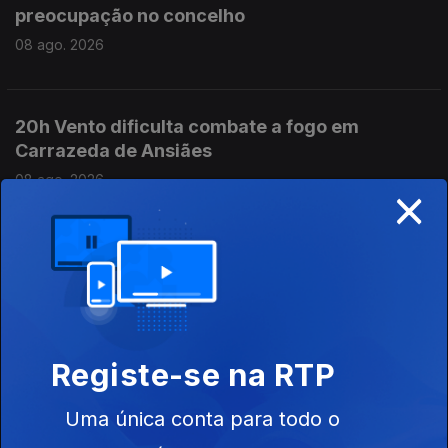
preocupação no concelho
08 ago. 2026
20h Vento dificulta combate a fogo em
Carrazeda de Ansiães
08 ago. 2026
×
19h Líder do PS pede avanço da barragem do
Pisão
08 ago. 2026
Registe-se na RTP
18h Ministra do Ambiente ainda sem reposta
Uma única conta para todo o
sobre preço dos combustíveis