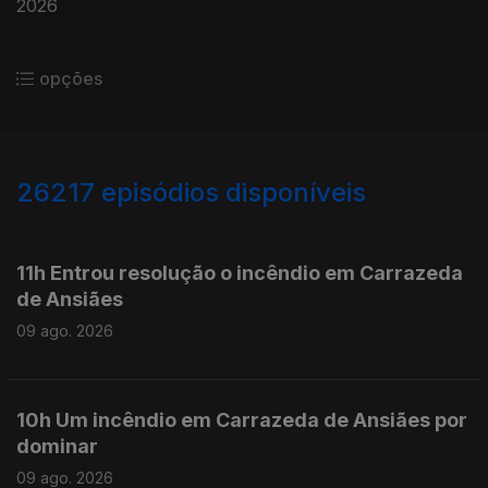
2026
opções
26217
episódios disponíveis
947568
947503
947372
11h Entrou resolução o incêndio em Carrazeda
de Ansiães
09 ago. 2026
10h Um incêndio em Carrazeda de Ansiães por
dominar
09 ago. 2026