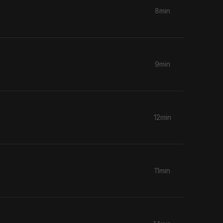
8min
9min
12min
11min