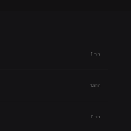
11min
12min
11min