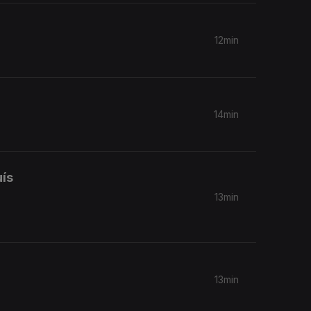
12min
14min
uís
13min
13min