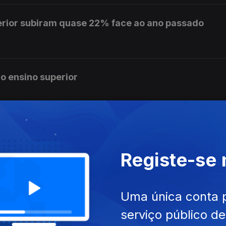
erior subiram quase 22% face ao ano passado
o ensino superior
ponha ordem no governo
Registe-se
o-Ministro no caso Luís Neves
Uma única conta 
serviço público d