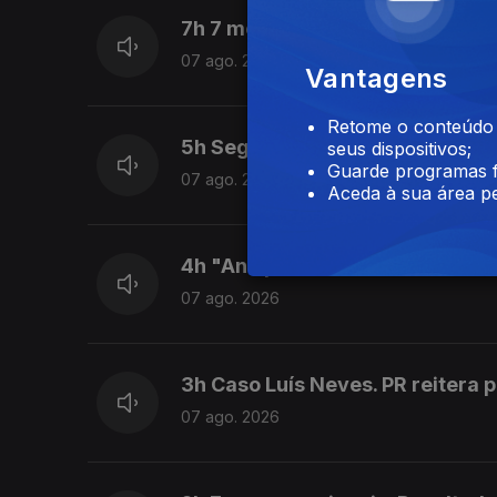
7h 7 mortos num tiroteio numa e
07 ago. 2026
Vantagens
Retome o conteúdo a
5h Seguro apela a políticas púb
seus dispositivos;
Guarde programas f
07 ago. 2026
Aceda à sua área pe
4h "Ano perdido" diz o ex mini
07 ago. 2026
3h Caso Luís Neves. PR reitera 
07 ago. 2026