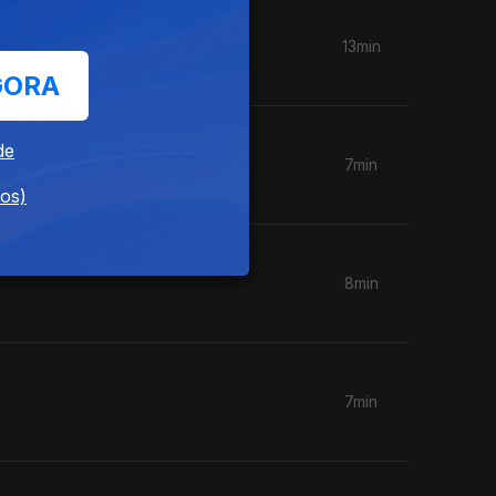
13min
GORA
de
7min
dos)
8min
7min