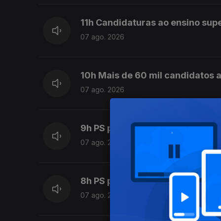
11h Candidaturas ao ensino sup
07 ago. 2026
10h Mais de 60 mil candidatos a
07 ago. 2026
9h PS pede a Montenegro que 
07 ago. 2026
8h PS pede decisões ao Primeir
07 ago. 2026