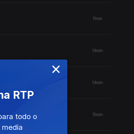
11min
14min
×
14min
 na RTP
15min
para todo o
e media