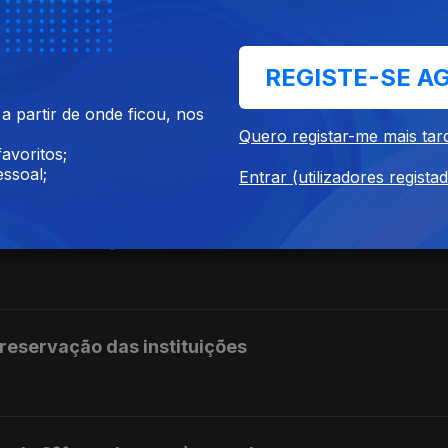
scola da Tailândia
REGISTE-SE A
 partir de onde ficou, nos
licas duradouras
Quero registar-me mais tar
avoritos;
ssoal;
Entrar (utilizadores regista
stro da educação sobre os exames
preservação das instituições