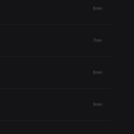
8min
7min
8min
9min