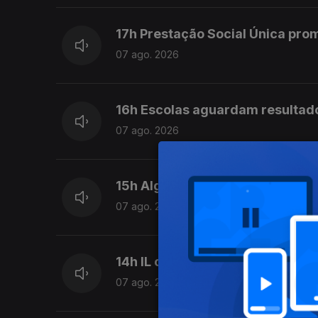
17h Prestação Social Única pro
07 ago. 2026
16h Escolas aguardam resultad
07 ago. 2026
15h Algumas escolas já comeca
07 ago. 2026
14h IL considera que Luís Neve
07 ago. 2026