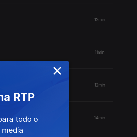
12min
11min
×
12min
 na RTP
para todo o
14min
e media