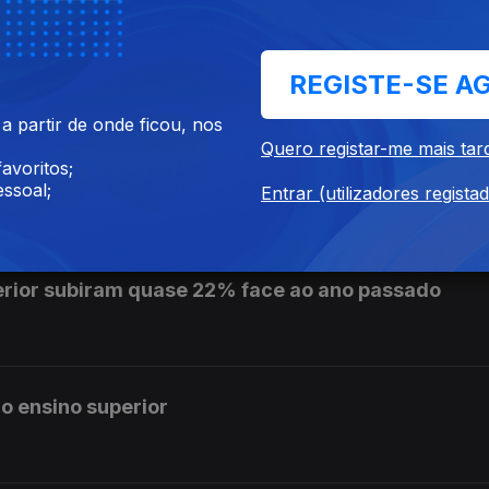
e se pronuncie sobre auditoria aos mandatos de L
REGISTE-SE A
 partir de onde ficou, nos
Quero registar-me mais tar
avoritos;
is de 10 cêntimos na próxima semana
ssoal;
Entrar (utilizadores regista
erior subiram quase 22% face ao ano passado
o ensino superior