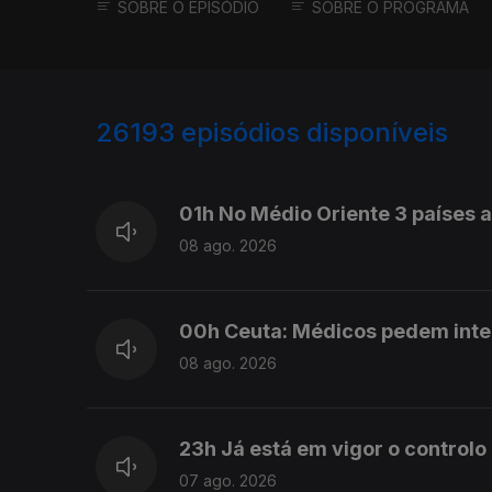
SOBRE O EPISÓDIO
SOBRE O PROGRAMA
26193
episódios disponíveis
947372
947283
947139
01h No Médio Oriente 3 países
08 ago. 2026
00h Ceuta: Médicos pedem int
08 ago. 2026
23h Já está em vigor o controlo
07 ago. 2026