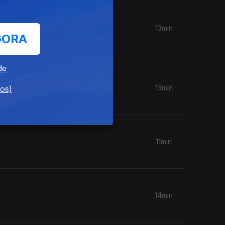
uís
13min
GORA
de
13min
dos)
11min
14min