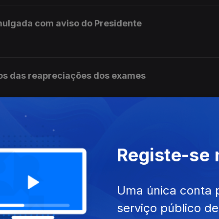
mulgada com aviso do Presidente
os das reapreciações dos exames
ram a receber os resultados das reapreciações
Registe-se
s não tem condições para continuar no cargo
Uma única conta 
serviço público d