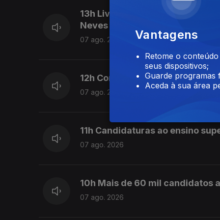
13h Livre pede a Montenegro qu
Neves
Vantagens
07 ago. 2026
Retome o conteúdo a
seus dispositivos;
Guarde programas f
12h Combustíveis vão baixar ma
Aceda à sua área pe
07 ago. 2026
11h Candidaturas ao ensino sup
07 ago. 2026
10h Mais de 60 mil candidatos a
07 ago. 2026