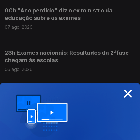
00h "Ano perdido" diz o ex ministro da
educação sobre os exames
07 ago. 2026
23h Exames nacionais: Resultados da 2ªfase
chegam às escolas
06 ago. 2026
×
18h Rui Oliveira é o novo camisola amarela na
Volta
06 ago. 2026
19h É um dever "preservarmos as