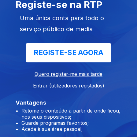
Registe-se na RTP
instituições", diz PR
06 ago. 2026
Uma única conta para todo o
serviço público de media
17h MAI elogia iniciativa da Ministra da Justiça
06 ago. 2026
REGISTE-SE AGORA
16h Ministra da Justiça ordena auditoria e
Quero registar-me mais tarde
avaliação interna à PJ
Entrar (utilizadores registados)
06 ago. 2026
Vantagens
Retome o conteúdo a partir de onde ficou,
15h Ceuta ainda não voltou à normalidade diz
nos seus dispositivos;
responsável da região
Guarde programas favoritos;
Aceda à sua área pessoal;
06 ago. 2026