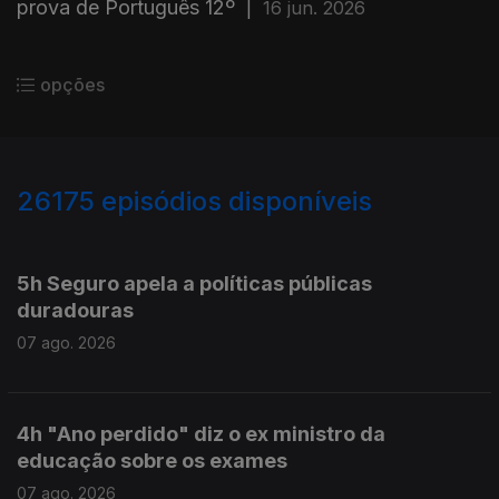
prova de Português 12º
|
16 jun. 2026
opções
26175
episódios disponíveis
947201
947107
5h Seguro apela a políticas públicas
duradouras
07 ago. 2026
4h "Ano perdido" diz o ex ministro da
educação sobre os exames
07 ago. 2026