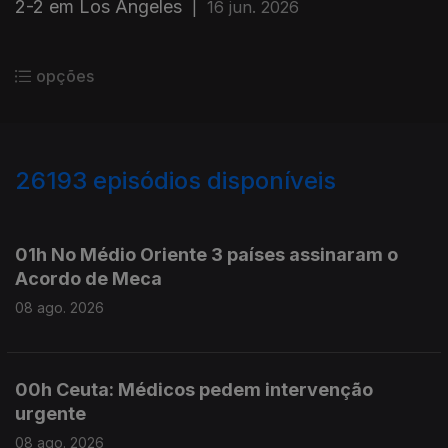
2-2 em Los Angeles
|
16 jun. 2026
opções
26193
episódios disponíveis
947372
947283
01h No Médio Oriente 3 países assinaram o
Acordo de Meca
08 ago. 2026
00h Ceuta: Médicos pedem intervenção
urgente
08 ago. 2026