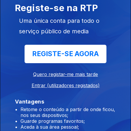
reapreciações dos exames
Registe-se na RTP
07 ago. 2026
Uma única conta para todo o
serviço público de media
15h Algumas escolas já comecaram a receber
os resultados das reapreciações
REGISTE-SE AGORA
07 ago. 2026
Quero registar-me mais tarde
14h IL considera que Luís Neves não tem
condições para continuar no cargo
Entrar (utilizadores registados)
07 ago. 2026
Vantagens
Retome o conteúdo a partir de onde ficou,
nos seus dispositivos;
13h Livre pede a Montenegro que se pronuncie
Guarde programas favoritos;
sobre auditoria aos mandatos de Luís Neves
Aceda à sua área pessoal;