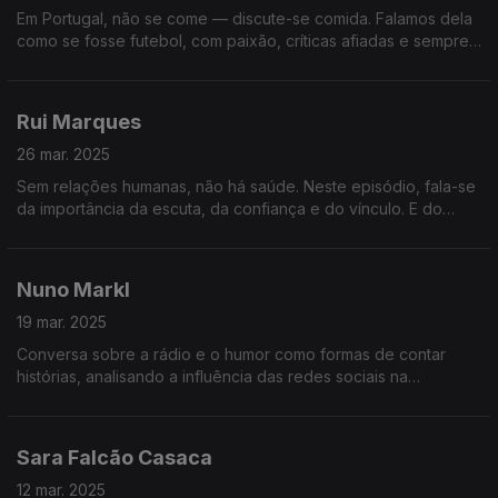
Em Portugal, não se come — discute-se comida. Falamos dela
como se fosse futebol, com paixão, críticas afiadas e sempre
à procura do próximo sítio incrível para recomendar ou deitar
abaixo.
Rui Marques
26 mar. 2025
Sem relações humanas, não há saúde. Neste episódio, fala-se
da importância da escuta, da confiança e do vínculo. E do
impacto que a ausência de relação tem no cuidado, no erro e
no sofrimento.
Nuno Markl
19 mar. 2025
Conversa sobre a rádio e o humor como formas de contar
histórias, analisando a influência das redes sociais na
linguagem e o risco de perdermos a subtileza e a ironia na
comunicação.
Sara Falcão Casaca
12 mar. 2025