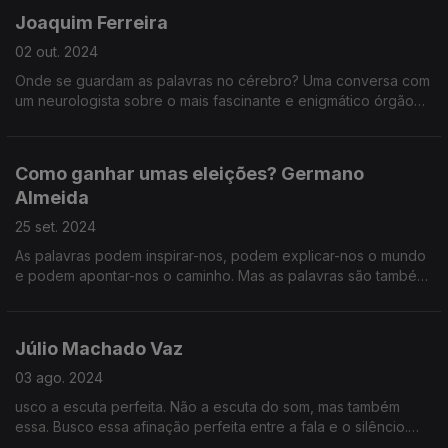
Joaquim Ferreira
02 out. 2024
Onde se guardam as palavras no cérebro? Uma conversa com
um neurologista sobre o mais fascinante e enigmático órgão
do corpo humano.
Como ganhar umas eleições? Germano
Almeida
25 set. 2024
As palavras podem inspirar-nos, podem explicar-nos o mundo
e podem apontar-nos o caminho. Mas as palavras são também
apelos ao pensamento e à ação.
Júlio Machado Vaz
03 ago. 2024
usco a escuta perfeita. Não a escuta do som, mas também
essa. Busco essa afinação perfeita entre a fala e o silêncio.
Onde cada respiração pode descobrir a raiz de uma dor de