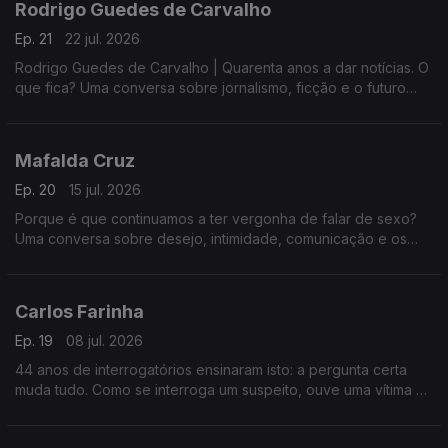
Rodrigo Guedes de Carvalho
Ep. 21
22 jul. 2026
Rodrigo Guedes de Carvalho | Quarenta anos a dar notícias. O
que fica? Uma conversa sobre jornalismo, ficção e o futuro
das palavras.
Mafalda Cruz
Ep. 20
15 jul. 2026
Porque é que continuamos a ter vergonha de falar de sexo?
Uma conversa sobre desejo, intimidade, comunicação e os
tabus que ainda condicionam a forma como nos relacionamos.
Carlos Farinha
Ep. 19
08 jul. 2026
44 anos de interrogatórios ensinaram isto: a pergunta certa
muda tudo. Como se interroga um suspeito, ouve uma vítima e
lê o que uma testemunha não sabe que sabe.