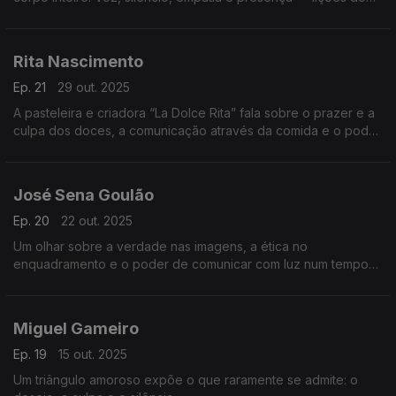
teatro para falar, escutar e cuidar melhor uns dos outros.
Rita Nascimento
Ep. 21
29 out. 2025
A pasteleira e criadora “La Dolce Rita” fala sobre o prazer e a
culpa dos doces, a comunicação através da comida e o poder
das memórias que o sabor desperta.
José Sena Goulão
Ep. 20
22 out. 2025
Um olhar sobre a verdade nas imagens, a ética no
enquadramento e o poder de comunicar com luz num tempo
em que a fotografia também se tornou campo de disputa e de
dúvida.
Miguel Gameiro
Ep. 19
15 out. 2025
Um triângulo amoroso expõe o que raramente se admite: o