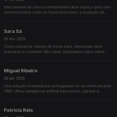
Uma semana de chuva e tempestades abre espaço para uma
conversa sobre como se fazem previsões, a evolução da
meteorologia, o impacto das alterações climáticas e a
importância dos avisos meteorológicos.
Sara Sá
05 fev. 2025
Como comunicar ciência de forma clara, desmontar mitos
populares e combater fake news. Exploramos mitos sobre
saúde, tecnologia e alimentação do livro “Cem Mitos Sem
Lógica”.
Miguel Ribeiro
29 jan. 2025
Uma solução inventada por portugueses foi reconhecida pela
OMS. Utiliza inteligência artificial para prever, planear e
otimizar respostas em situações críticas
Patrícia Reis