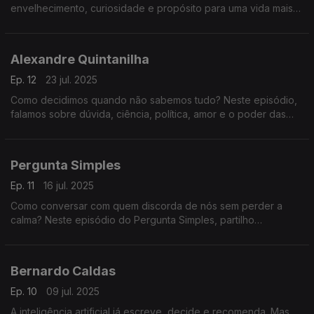
envelhecimento, curiosidade e propósito para uma vida mais
longa e melhor.
Alexandre Quintanilha
Ep. 12
23 jul. 2025
Como decidimos quando não sabemos tudo? Neste episódio,
falamos sobre dúvida, ciência, política, amor e o poder das
perguntas certas num mundo apressado e cheio de certezas
frágeis.
Pergunta Simples
Ep. 11
16 jul. 2025
Como conversar com quem discorda de nós sem perder a
calma? Neste episódio do Pergunta Simples, partilho
estratégias práticas para discordar sem discutir. Tudo começa
com uma pergunta simples.
Bernardo Caldas
Ep. 10
09 jul. 2025
A inteligência artificial já escreve, decide e recomenda. Mas