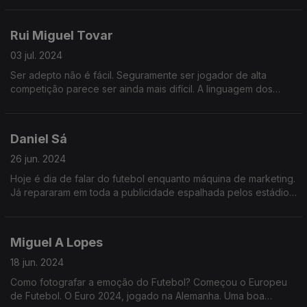
alma.
Rui Miguel Tovar
03 jul. 2024
Ser adepto não é fácil. Seguramente ser jogador de alta
competição parece ser ainda mais difícil. A linguagem dos
corpos em movimento é muitas vezes mais honesta que as
respostas nas conferências de imprensa.
Daniel Sá
26 jun. 2024
Hoje é dia de falar do futebol enquanto máquina de marketing.
Já repararam em toda a publicidade espalhada pelos estádios
do Europeu de Futebol?
Miguel A Lopes
18 jun. 2024
Como fotografar a emoção do Futebol? Começou o Europeu
de Futebol. O Euro 2024, jogado na Alemanha. Uma boa