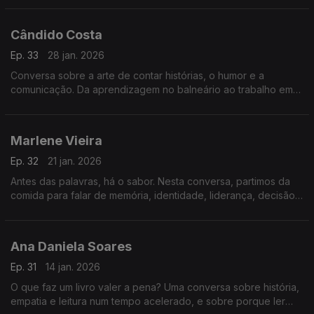
humanos das máquinas.
Cândido Costa
Ep. 33
28 jan. 2026
Conversa sobre a arte de contar histórias, o humor e a
comunicação. Da aprendizagem no balneário ao trabalho em
televisão, analisam-se o tempo do riso, a exposição pública e
a criação de ligação com o público.
Marlene Vieira
Ep. 32
21 jan. 2026
Antes das palavras, há o sabor. Nesta conversa, partimos da
comida para falar de memória, identidade, liderança, decisão
e erro. Uma reflexão serena sobre como também
comunicamos através do que comemos.
Ana Daniela Soares
Ep. 31
14 jan. 2026
O que faz um livro valer a pena? Uma conversa sobre história,
empatia e leitura num tempo acelerado, e sobre porque ler