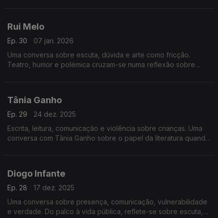
continua a ser uma forma de resistência cultural e de
comunicação.
Rui Melo
Ep. 30
07 jan. 2026
Uma conversa sobre escuta, dúvida e arte como fricção.
Teatro, humor e polémica cruzam-se numa reflexão sobre
mudar de opinião, os limites do riso e o que significa
comunicar hoje.
Tânia Ganho
Ep. 29
24 dez. 2025
Escrita, leitura, comunicação e violência sobre crianças. Uma
conversa com Tânia Ganho sobre o papel da literatura quando
a realidade é demasiado dura.
Diogo Infante
Ep. 28
17 dez. 2025
Uma conversa sobre presença, comunicação, vulnerabilidade
e verdade. Do palco à vida pública, reflete-se sobre escuta,