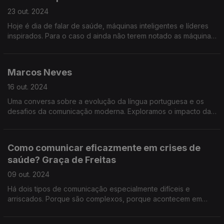
23 out. 2024
Hoje é dia de falar de saúde, máquinas inteligentes e líderes
inspirados. Para o caso d ainda não terem notado as máquinas
que falam connosco como se fossem humanas estão a invadir
o nosso dia-a-dia.
Marcos Neves
16 out. 2024
Uma conversa sobre a evolução da língua portuguesa e os
desafios da comunicação moderna. Exploramos o impacto das
redes sociais na forma como falamos e escrevemos...
Como comunicar eficazmente em crises de
saúde? Graça de Freitas
09 out. 2024
Há dois tipos de comunicação especialmente difíceis e
arriscados. Porque são complexos, porque acontecem em
conta-relógio e porque a audiência está particularmente
sensível nesse espaço de tempo.