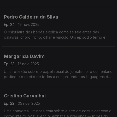
humano sobre ver e sentir o mundo.
Pedro Caldeira da Silva
Ep. 24
19 nov. 2025
O psiquiatra dos bebés explica como se fala antes das
palavras: choro, ritmo, olhar e vínculo. Um episódio terno e
revelador sobre comunicação, infância, tédio, ecrãs e
adolescência.
Margarida Davim
Ep. 23
12 nov. 2025
Uma reflexão sobre o papel social do jornalismo, o comentário
político e o direito de todos a compreender as linguagens do
poder num tempo de ruído e desinformação.
Cristina Carvalhal
Ep. 22
05 nov. 2025
Uma conversa luminosa com sobre a arte de comunicar com o
corpo inteiro. Voz, silêncio, empatia e presença — lições do