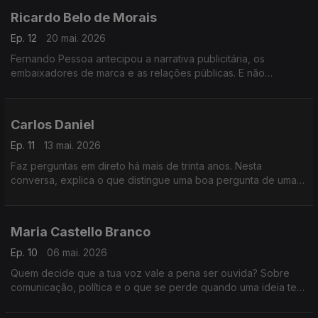
Ricardo Belo de Morais
Ep. 12
20 mai. 2026
Fernando Pessoa antecipou a narrativa publicitária, os
embaixadores de marca e as relações públicas. E não
publicou quase nada. Uma conversa sobre comunicação,
silêncio e o preço do perfeccionismo.
Carlos Daniel
Ep. 11
13 mai. 2026
Faz perguntas em direto há mais de trinta anos. Nesta
conversa, explica o que distingue uma boa pergunta de uma
má pergunta, e a quem deve lealdade um jornalista. Resposta
sem hesitação.
Maria Castello Branco
Ep. 10
06 mai. 2026
Quem decide que a tua voz vale a pena ser ouvida? Sobre
comunicação, política e o que se perde quando uma ideia tem
de caber em 30 segundos.