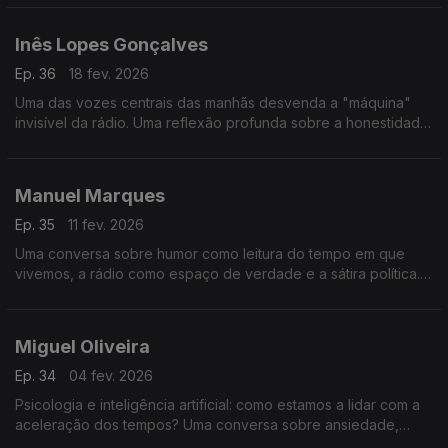
está a asfixiar o jogo.
Inês Lopes Gonçalves
Ep. 36
18 fev. 2026
Uma das vozes centrais das manhãs desvenda a "máquina"
invisível da rádio. Uma reflexão profunda sobre a honestidade
no microfone, os bastidores do humor e a comunicação como
um porto seguro.
Manuel Marques
Ep. 35
11 fev. 2026
Uma conversa sobre humor como leitura do tempo em que
vivemos, a rádio como espaço de verdade e a sátira política.
Voz, polarização e o palco como espelho do país.
Miguel Oliveira
Ep. 34
04 fev. 2026
Psicologia e inteligência artificial: como estamos a lidar com a
aceleração dos tempos? Uma conversa sobre ansiedade,
atenção, pensamento crítico e o que continua a distinguir os