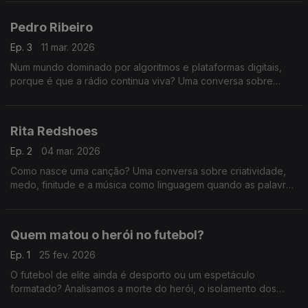
como podemos ser influenciados sem perceber.
Pedro Ribeiro
Ep. 3
11 mar. 2026
Num mundo dominado por algoritmos e plataformas digitais,
porque é que a rádio continua viva? Uma conversa sobre
comunicação, autenticidade, atenção e a relação única entre
quem fala ao microfone e quem está a ouvir.
Rita Redshoes
Ep. 2
04 mar. 2026
Como nasce uma canção? Uma conversa sobre criatividade,
medo, finitude e a música como linguagem quando as palavras
não chegam.
Quem matou o herói no futebol?
Ep. 1
25 fev. 2026
O futebol de elite ainda é desporto ou um espetáculo
formatado? Analisamos a morte do herói, o isolamento dos
craques e como a comunicação agressiva nas redes e na TV