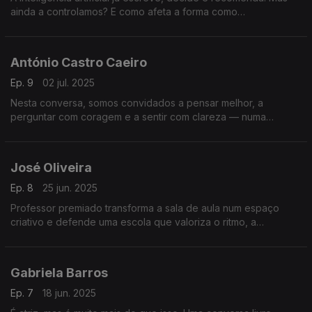
ainda a controlamos? E como afeta a forma como
comunicamos, trabalhamos e confiamos no mundo à nossa
volta?
António Castro Caeiro
Ep. 9
02 jul. 2025
Nesta conversa, somos convidados a pensar melhor, a
perguntar com coragem e a sentir com clareza — numa
reflexão profunda sobre linguagem, dúvida, emoções e
sentido da vida.
José Oliveira
Ep. 8
25 jun. 2025
Professor premiado transforma a sala de aula num espaço
criativo e defende uma escola que valoriza o ritmo, a
diferença e o potencial único de cada aluno. Uma conversa
que inspira.
Gabriela Barros
Ep. 7
18 jun. 2025