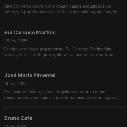
Uma conversa sobre como comunicamos a igualdade de
género, o papel dos media, o fosso salarial e a participação
das mulheres na vida pública, política e empresarial.
Rui Cardoso Martins
26 fev. 2025
Escritor, cronista e argumentista, Rui Cardoso Martins fala
sobre jornalismo de guerra, literatura, humor e o poder da
escrita. Uma conversa sobre histórias, verdade e o que está
realmente em causa.
José Maria Pimentel
19 fev. 2025
Pensamento crítico, vieses cognitivos e a forma como
tomamos decisões num mundo de excesso de informação.
Neste episódio, exploramos porque é tão difícil pensar bem –
e porque é mais importante do que nunca.
Bruno Café
12 fev. 2025