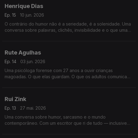
Henrique Dias
Ep. 15
10 jun. 2026
O contrário do humor não é a seriedade, é a solenidade. Uma
conversa sobre palavras, clichês, invisibilidade e o que uma
piada consegue dizer que um discurso não consegue
Rute Agulhas
Ep. 14
03 jun. 2026
Uma psicóloga forense com 27 anos a ouvir crianças
magoadas. O que elas guardam. O que os adultos comunicam
sem saber. E o que fica em quem ouve demasiado sofrimento.
Rui Zink
Ep. 13
27 mai. 2026
Uma conversa sobre humor, sarcasmo e o mundo
contemporâneo. Com um escritor que ri de tudo — inclusive
do facto de ainda restar esperança.