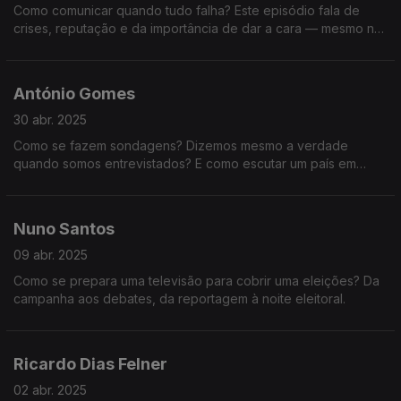
Como comunicar quando tudo falha? Este episódio fala de
crises, reputação e da importância de dar a cara — mesmo no
escuro. Uma conversa essencial sobre confiança e
preparação.
António Gomes
30 abr. 2025
Como se fazem sondagens? Dizemos mesmo a verdade
quando somos entrevistados? E como escutar um país em
campanha? Conversa com António Gomes, especialista em
estudos de opinião há mais de 30 anos.
Nuno Santos
09 abr. 2025
Como se prepara uma televisão para cobrir uma eleições? Da
campanha aos debates, da reportagem à noite eleitoral.
Ricardo Dias Felner
02 abr. 2025