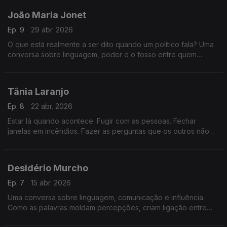
João Maria Jonet
Ep. 9
29 abr. 2026
O que está realmente a ser dito quando um político fala? Uma
conversa sobre linguagem, poder e o fosso entre quem
decide e quem depende dessas decisões.
Tânia Laranjo
Ep. 8
22 abr. 2026
Estar lá quando acontece. Fugir com as pessoas. Fechar
janelas em incêndios. Fazer as perguntas que os outros não
podem fazer. O que é ser repórter?
Desidério Murcho
Ep. 7
15 abr. 2026
Uma conversa sobre linguagem, comunicação e influência.
Como as palavras moldam percepções, criam ligação entre
pessoas e ajudam a explicar ideias complexas num mundo