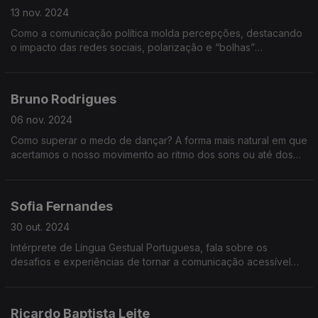
13 nov. 2024
Como a comunicação política molda percepções, destacando
o impacto das redes sociais, polarização e “bolhas”
cognitivas, e reflete sobre o desafio democrático de dar voz a
temas incómodos e opiniões divergentes.
Bruno Rodrigues
06 nov. 2024
Como superar o medo de dançar? A forma mais natural em que
acertamos o nosso movimento ao ritmo dos sons ou até dos
pensamentos.
Sofia Fernandes
30 out. 2024
Intérprete de Língua Gestual Portuguesa, fala sobre os
desafios e experiências de tornar a comunicação acessível
em contextos como notícias, consultas médicas e até hinos em
estádios.
Ricardo Baptista Leite