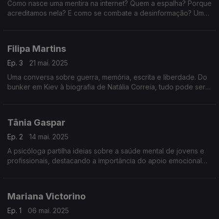
Como nasce uma mentira na internet? Quem a espalha? Porque
acreditamos nela? E como se combate a desinformação? Um
episódio sobre factos, emoções, algoritmos e o futuro da
verdade.
Filipa Martins
Ep. 3
21 mai. 2025
Uma conversa sobre guerra, memória, escrita e liberdade. Do
bunker em Kiev à biografia de Natália Correia, tudo pode ser
história — desde que se conte com verdade.
Tânia Gaspar
Ep. 2
14 mai. 2025
A psicóloga partilha ideias sobre a saúde mental de jovens e
profissionais, destacando a importância do apoio emocional
nas escolas e estratégias para promover bem-estar no
ambiente de trabalho e na vida.
Mariana Victorino
Ep. 1
06 mai. 2025