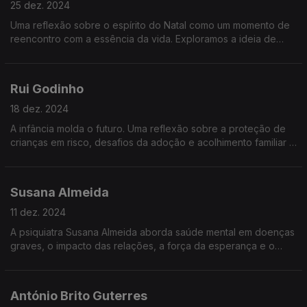
25 dez. 2024
Uma reflexão sobre o espírito do Natal como um momento de
reencontro com a essência da vida. Exploramos a ideia de
Deus, o significado da vulnerabilidade e as lições que nos
ajudam a recomeçar.
Rui Godinho
18 dez. 2024
A infância molda o futuro. Uma reflexão sobre a proteção de
crianças em risco, desafios da adoção e acolhimento familiar e
o papel de todos nós na construção de uma sociedade amiga
das crianças.
Susana Almeida
11 dez. 2024
A psiquiatra Susana Almeida aborda saúde mental em doenças
graves, o impacto das relações, a força da esperança e o
papel da empatia e do autocuidado na superação de desafios
emocionais e físicos.
António Brito Guterres