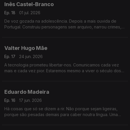
Inês Castel-Branco
Ep. 18
01 jul. 2026
De voz gozada na adolescência. Depois a mais ouvida de
Portugal. Construiu personagens sem arquivo, narrou crimes,
atravessou o medo. Uma hora sobre o que a voz diz de nós e
como aprender a ouvi-la.
Valter Hugo Mãe
Ep. 17
24 jun. 2026
A tecnologia prometeu libertar-nos. Comunicamos cada vez
mais e cada vez pior. Estaremos mesmo a viver o século dos
imbecis? E o que ainda nos salva.
Eduardo Madeira
Ep. 16
17 jun. 2026
Há coisas que só se dizem a rir. Não porque sejam ligeiras,
porque são pesadas demais para caber noutra língua. Uma
conversa sobre humor, morte e a persona que cada um
constrói para sobreviver.