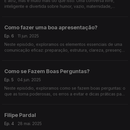
É atriz, mas é muito mais do que isso. Uma conversa livre,
inteligente e divertida sobre humor, vazio, maternidade,
improviso e a arte de representar sem rede. Imperdível.
Como fazer uma boa apresentação?
Ep. 6
11 jun. 2025
Neste episódio, exploramos os elementos essenciais de uma
comunicação eficaz: preparação, estrutura, clareza, presença
e capacidade de adaptação ao público.
Como se Fazem Boas Perguntas?
Ep. 5
04 jun. 2025
Neste episódio, exploramos como se fazem boas perguntas: o
que as torna poderosas, os erros a evitar e dicas práticas para
comunicar melhor em qualquer conversa.
Filipe Pardal
Ep. 4
28 mai. 2025