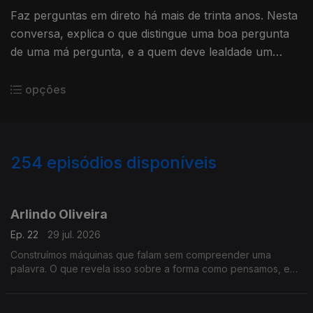
Faz perguntas em direto há mais de trinta anos. Nesta
conversa, explica o que distingue uma boa pergunta
de uma má pergunta, e a quem deve lealdade um
jornalista. Resposta sem hesitação.
opções
254
episódios disponíveis
928503
907861
888273
864310
842141
820754
800134
770937
Arlindo Oliveira
Ep. 22
29 jul. 2026
Construímos máquinas que falam sem compreender uma
palavra. O que revela isso sobre a forma como pensamos, e
sobre o que continua a ser só nosso? Uma conversa sobre o
que nos torna insubstituíveis.