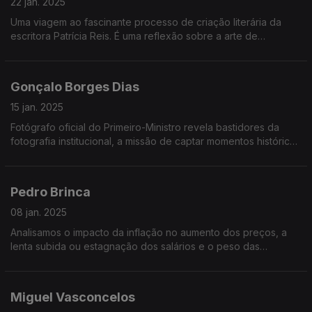
22 jan. 2025
Uma viagem ao fascinante processo de criação literária da
escritora Patrícia Reis. É uma reflexão sobre a arte de
escrever, criar mundos e personagens, e sobre o impacto
duradouro que uma boa história pode ter.
Gonçalo Borges Dias
15 jan. 2025
Fotógrafo oficial do Primeiro-Ministro revela bastidores da
fotografia institucional, a missão de captar momentos históricos
e o desafio de humanizar lideranças através da lente
Pedro Brinca
08 jan. 2025
Analisamos o impacto da inflação no aumento dos preços, a
lenta subida ou estagnação dos salários e o peso das
prestações da casa. Uma reflexão sobre como estas
mudanças afetam diretamente o seu dia a dia.
Miguel Vasconcelos