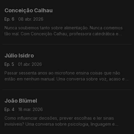
cada vez mais rápido e fragmentado.
Conceição Calhau
Ep. 6
08 abr. 2026
Nunca soubemos tanto sobre alimentação. Nunca comemos
tão mal. Com Conceição Calhau, professora catedrática e
investigadora há mais de três décadas na área da nutrição e
da saúde.
Júlio Isidro
Ep. 5
01 abr. 2026
Passar sessenta anos ao microfone ensina coisas que não
estão em nenhum manual. Uma conversa sobre voz, acaso e o
que fica.
João Blümel
Ep. 4
18 mar. 2026
Como influenciar decisões, prever escolhas e ler sinais
invisíveis? Uma conversa sobre psicologia, linguagem e
comportamento humano que revela como pensamos — e