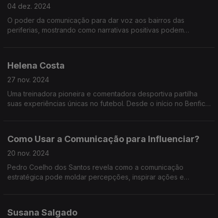
04 dez. 2024
O poder da comunicação para dar voz aos bairros das
periferias, mostrando como narrativas positivas podem
transformar estigmas em pontes de empatia e inclusão social.
Helena Costa
27 nov. 2024
Uma treinadora pioneira e comentadora desportiva partilha
suas experiências únicas no futebol. Desde o início no Benfica
até liderar equipas femininas no Qatar e Irão, ela destaca os
desafios de ser mulher no futebol.
Como Usar a Comunicação para Influenciar?
20 nov. 2024
Pedro Coelho dos Santos revela como a comunicação
estratégica pode moldar percepções, inspirar ações e
influenciar decisões. Descubra técnicas práticas e lições que
transformam líderes em comunicadores eficazes.
Susana Salgado