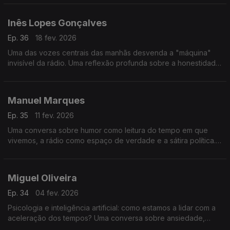
está a asfixiar o jogo.
Inês Lopes Gonçalves
Ep. 36
18 fev. 2026
Uma das vozes centrais das manhãs desvenda a "máquina"
invisível da rádio. Uma reflexão profunda sobre a honestidade
no microfone, os bastidores do humor e a comunicação como
um porto seguro.
Manuel Marques
Ep. 35
11 fev. 2026
Uma conversa sobre humor como leitura do tempo em que
vivemos, a rádio como espaço de verdade e a sátira política.
Voz, polarização e o palco como espelho do país.
Miguel Oliveira
Ep. 34
04 fev. 2026
Psicologia e inteligência artificial: como estamos a lidar com a
aceleração dos tempos? Uma conversa sobre ansiedade,
atenção, pensamento crítico e o que continua a distinguir os