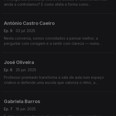
ainda a controlamos? E como afeta a forma como
comunicamos, trabalhamos e confiamos no mundo à nossa
volta?
António Castro Caeiro
Ep. 9
02 jul. 2025
Nesta conversa, somos convidados a pensar melhor, a
perguntar com coragem e a sentir com clareza — numa
reflexão profunda sobre linguagem, dúvida, emoções e
sentido da vida.
José Oliveira
Ep. 8
25 jun. 2025
Professor premiado transforma a sala de aula num espaço
criativo e defende uma escola que valoriza o ritmo, a
diferença e o potencial único de cada aluno. Uma conversa
que inspira.
Gabriela Barros
Ep. 7
18 jun. 2025