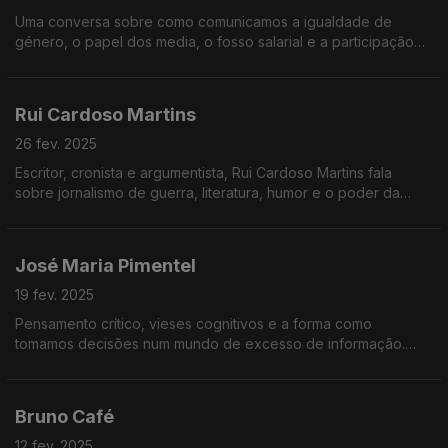
Uma conversa sobre como comunicamos a igualdade de
género, o papel dos media, o fosso salarial e a participação
das mulheres na vida pública, política e empresarial.
Rui Cardoso Martins
26 fev. 2025
Escritor, cronista e argumentista, Rui Cardoso Martins fala
sobre jornalismo de guerra, literatura, humor e o poder da
escrita. Uma conversa sobre histórias, verdade e o que está
realmente em causa.
José Maria Pimentel
19 fev. 2025
Pensamento crítico, vieses cognitivos e a forma como
tomamos decisões num mundo de excesso de informação.
Neste episódio, exploramos porque é tão difícil pensar bem –
e porque é mais importante do que nunca.
Bruno Café
12 fev. 2025