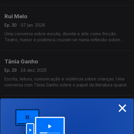
continua a ser uma forma de resistência cultural e de
comunicação.
Rui Melo
Ep. 30
07 jan. 2026
Uma conversa sobre escuta, dúvida e arte como fricção.
Teatro, humor e polémica cruzam-se numa reflexão sobre
mudar de opinião, os limites do riso e o que significa
comunicar hoje.
Tânia Ganho
Ep. 29
24 dez. 2025
Escrita, leitura, comunicação e violência sobre crianças. Uma
conversa com Tânia Ganho sobre o papel da literatura quando
a realidade é demasiado dura.
×
Diogo Infante
Ep. 28
17 dez. 2025
Uma conversa sobre presença, comunicação, vulnerabilidade
e verdade. Do palco à vida pública, reflete-se sobre escuta,