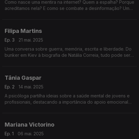
Como nasce uma mentira na internet? Quem a espalha? Porque
acreditamos nela? E como se combate a desinformação? Um
episódio sobre factos, emoções, algoritmos e o futuro da
verdade.
Filipa Martins
Ep. 3
21 mai. 2025
Uma conversa sobre guerra, memória, escrita e liberdade. Do
bunker em Kiev à biografia de Natália Correia, tudo pode ser
história — desde que se conte com verdade.
Tânia Gaspar
Ep. 2
14 mai. 2025
A psicóloga partilha ideias sobre a saúde mental de jovens e
profissionais, destacando a importância do apoio emocional
nas escolas e estratégias para promover bem-estar no
ambiente de trabalho e na vida.
Mariana Victorino
Ep. 1
06 mai. 2025