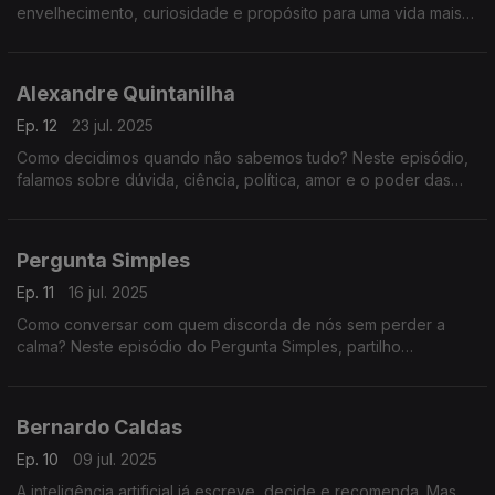
envelhecimento, curiosidade e propósito para uma vida mais
longa e melhor.
Alexandre Quintanilha
Ep. 12
23 jul. 2025
Como decidimos quando não sabemos tudo? Neste episódio,
falamos sobre dúvida, ciência, política, amor e o poder das
perguntas certas num mundo apressado e cheio de certezas
frágeis.
Pergunta Simples
Ep. 11
16 jul. 2025
Como conversar com quem discorda de nós sem perder a
calma? Neste episódio do Pergunta Simples, partilho
estratégias práticas para discordar sem discutir. Tudo começa
com uma pergunta simples.
Bernardo Caldas
Ep. 10
09 jul. 2025
A inteligência artificial já escreve, decide e recomenda. Mas