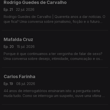
Rodrigo Guedes de Carvalho
Ep. 21
22 jul. 2026
Rodrigo Guedes de Carvalho | Quarenta anos a dar notícias. O
que fica? Uma conversa sobre jornalismo, ficção e o futuro
das palavras.
Mafalda Cruz
Ep. 20
15 jul. 2026
Porque é que continuamos a ter vergonha de falar de sexo?
Uma conversa sobre desejo, intimidade, comunicação e os
tabus que ainda condicionam a forma como nos relacionamos.
Carlos Farinha
Ep. 19
08 jul. 2026
44 anos de interrogatórios ensinaram isto: a pergunta certa
muda tudo. Como se interroga um suspeito, ouve uma vítima e
lê o que uma testemunha não sabe que sabe.