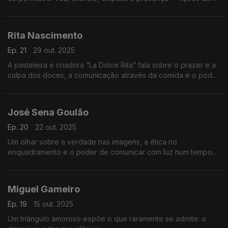
teatro para falar, escutar e cuidar melhor uns dos outros.
Rita Nascimento
Ep. 21
29 out. 2025
A pasteleira e criadora “La Dolce Rita” fala sobre o prazer e a
culpa dos doces, a comunicação através da comida e o poder
das memórias que o sabor desperta.
José Sena Goulão
Ep. 20
22 out. 2025
Um olhar sobre a verdade nas imagens, a ética no
enquadramento e o poder de comunicar com luz num tempo
em que a fotografia também se tornou campo de disputa e de
dúvida.
Miguel Gameiro
Ep. 19
15 out. 2025
Um triângulo amoroso expõe o que raramente se admite: o