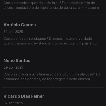
Como comunicar quando tudo falha? Este episódio fala de
crises, reputação e da importância de dar a cara — mesmo no
escuro. Uma conversa essencial sobre confiança e
preparação.
António Gomes
30 abr. 2025
Como se fazem sondagens? Dizemos mesmo a verdade
quando somos entrevistados? E como escutar um país em
campanha? Conversa com António Gomes, especialista em
estudos de opinião há mais de 30 anos.
Nuno Santos
09 abr. 2025
Como se prepara uma televisão para cobrir uma eleições? Da
campanha aos debates, da reportagem à noite eleitoral.
Ricardo Dias Felner
02 abr. 2025