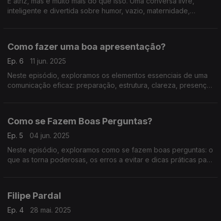
É atriz, mas é muito mais do que isso. Uma conversa livre,
inteligente e divertida sobre humor, vazio, maternidade,
improviso e a arte de representar sem rede. Imperdível.
Como fazer uma boa apresentação?
Ep. 6
11 jun. 2025
Neste episódio, exploramos os elementos essenciais de uma
comunicação eficaz: preparação, estrutura, clareza, presença
e capacidade de adaptação ao público.
Como se Fazem Boas Perguntas?
Ep. 5
04 jun. 2025
Neste episódio, exploramos como se fazem boas perguntas: o
que as torna poderosas, os erros a evitar e dicas práticas para
comunicar melhor em qualquer conversa.
Filipe Pardal
Ep. 4
28 mai. 2025