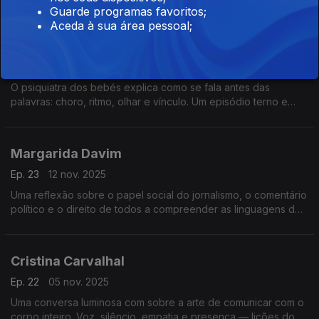
humano sobre ver e sentir o mundo.
Guarde programas favoritos;
Aceda à sua área pessoal;
Pedro Caldeira da Silva
Ep. 24
19 nov. 2025
O psiquiatra dos bebés explica como se fala antes das
palavras: choro, ritmo, olhar e vínculo. Um episódio terno e
revelador sobre comunicação, infância, tédio, ecrãs e
adolescência.
Margarida Davim
Ep. 23
12 nov. 2025
Uma reflexão sobre o papel social do jornalismo, o comentário
político e o direito de todos a compreender as linguagens do
poder num tempo de ruído e desinformação.
Cristina Carvalhal
Ep. 22
05 nov. 2025
Uma conversa luminosa com sobre a arte de comunicar com o
corpo inteiro. Voz, silêncio, empatia e presença — lições do