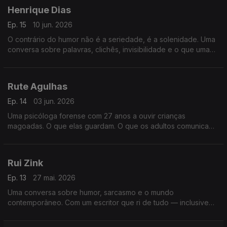
Henrique Dias
Ep. 15
10 jun. 2026
O contrário do humor não é a seriedade, é a solenidade. Uma
conversa sobre palavras, clichês, invisibilidade e o que uma
piada consegue dizer que um discurso não consegue
Rute Agulhas
Ep. 14
03 jun. 2026
Uma psicóloga forense com 27 anos a ouvir crianças
magoadas. O que elas guardam. O que os adultos comunicam
sem saber. E o que fica em quem ouve demasiado sofrimento.
Rui Zink
Ep. 13
27 mai. 2026
Uma conversa sobre humor, sarcasmo e o mundo
contemporâneo. Com um escritor que ri de tudo — inclusive
do facto de ainda restar esperança.