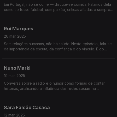
Em Portugal, não se come — discute-se comida. Falamos dela
como se fosse futebol, com paixão, críticas afiadas e sempre
à procura do próximo sítio incrível para recomendar ou deitar
abaixo.
Rui Marques
26 mar. 2025
Sem relações humanas, não há saúde. Neste episódio, fala-se
da importância da escuta, da confiança e do vínculo. E do
impacto que a ausência de relação tem no cuidado, no erro e
no sofrimento.
Nuno Markl
19 mar. 2025
Conversa sobre a rádio e o humor como formas de contar
histórias, analisando a influência das redes sociais na
linguagem e o risco de perdermos a subtileza e a ironia na
comunicação.
Sara Falcão Casaca
12 mar. 2025