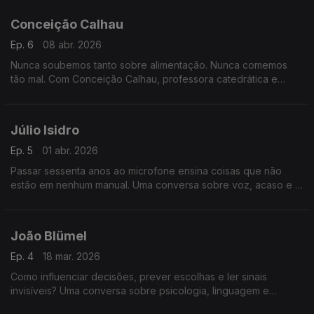
cada vez mais rápido e fragmentado.
Conceição Calhau
Ep. 6
08 abr. 2026
Nunca soubemos tanto sobre alimentação. Nunca comemos
tão mal. Com Conceição Calhau, professora catedrática e
investigadora há mais de três décadas na área da nutrição e
da saúde.
Júlio Isidro
Ep. 5
01 abr. 2026
Passar sessenta anos ao microfone ensina coisas que não
estão em nenhum manual. Uma conversa sobre voz, acaso e o
que fica.
João Blümel
Ep. 4
18 mar. 2026
Como influenciar decisões, prever escolhas e ler sinais
invisíveis? Uma conversa sobre psicologia, linguagem e
comportamento humano que revela como pensamos — e