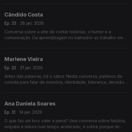
humanos das máquinas.
Cândido Costa
Ep. 33
28 jan. 2026
Conversa sobre a arte de contar histórias, o humor e a
comunicação. Da aprendizagem no balneário ao trabalho em
televisão, analisam-se o tempo do riso, a exposição pública e
a criação de ligação com o público.
Marlene Vieira
Ep. 32
21 jan. 2026
Antes das palavras, há o sabor. Nesta conversa, partimos da
comida para falar de memória, identidade, liderança, decisão
e erro. Uma reflexão serena sobre como também
comunicamos através do que comemos.
Ana Daniela Soares
Ep. 31
14 jan. 2026
O que faz um livro valer a pena? Uma conversa sobre história,
empatia e leitura num tempo acelerado, e sobre porque ler