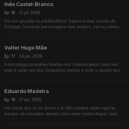
Inês Castel-Branco
Ep. 18
01 jul. 2026
De voz gozada na adolescência. Depois a mais ouvida de
Portugal. Construiu personagens sem arquivo, narrou crimes,
atravessou o medo. Uma hora sobre o que a voz diz de nós e
como aprender a ouvi-la.
Valter Hugo Mãe
Ep. 17
24 jun. 2026
A tecnologia prometeu libertar-nos. Comunicamos cada vez
mais e cada vez pior. Estaremos mesmo a viver o século dos
imbecis? E o que ainda nos salva.
Eduardo Madeira
Ep. 16
17 jun. 2026
Há coisas que só se dizem a rir. Não porque sejam ligeiras,
porque são pesadas demais para caber noutra língua. Uma
conversa sobre humor, morte e a persona que cada um
constrói para sobreviver.