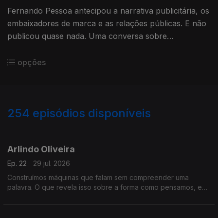
Fernando Pessoa antecipou a narrativa publicitária, os
embaixadores de marca e as relações públicas. E não
publicou quase nada. Uma conversa sobre
comunicação, silêncio e o preço do perfeccionismo.
opções
254
episódios disponíveis
928503
907861
888273
864310
842141
820754
Arlindo Oliveira
Ep. 22
29 jul. 2026
Construímos máquinas que falam sem compreender uma
palavra. O que revela isso sobre a forma como pensamos, e
sobre o que continua a ser só nosso? Uma conversa sobre o
que nos torna insubstituíveis.