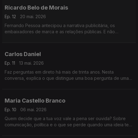
Ricardo Belo de Morais
Ep. 12
20 mai. 2026
Fernando Pessoa antecipou a narrativa publicitária, os
embaixadores de marca e as relações públicas. E não
publicou quase nada. Uma conversa sobre comunicação,
silêncio e o preço do perfeccionismo.
Carlos Daniel
Ep. 11
13 mai. 2026
Faz perguntas em direto há mais de trinta anos. Nesta
conversa, explica o que distingue uma boa pergunta de uma
má pergunta, e a quem deve lealdade um jornalista. Resposta
sem hesitação.
Maria Castello Branco
Ep. 10
06 mai. 2026
Quem decide que a tua voz vale a pena ser ouvida? Sobre
comunicação, política e o que se perde quando uma ideia tem
de caber em 30 segundos.