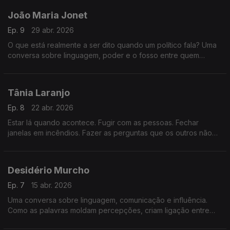
João Maria Jonet
Ep. 9
29 abr. 2026
O que está realmente a ser dito quando um político fala? Uma
conversa sobre linguagem, poder e o fosso entre quem
decide e quem depende dessas decisões.
Tânia Laranjo
Ep. 8
22 abr. 2026
Estar lá quando acontece. Fugir com as pessoas. Fechar
janelas em incêndios. Fazer as perguntas que os outros não
podem fazer. O que é ser repórter?
Desidério Murcho
Ep. 7
15 abr. 2026
Uma conversa sobre linguagem, comunicação e influência.
Como as palavras moldam percepções, criam ligação entre
pessoas e ajudam a explicar ideias complexas num mundo