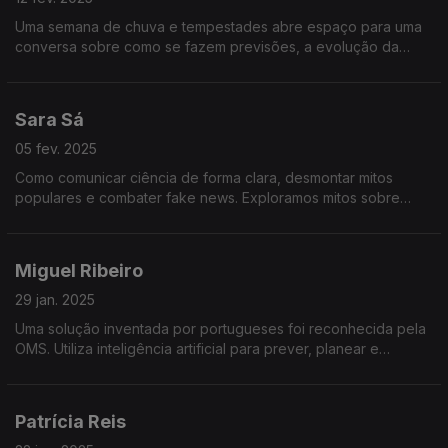
Uma semana de chuva e tempestades abre espaço para uma
conversa sobre como se fazem previsões, a evolução da
meteorologia, o impacto das alterações climáticas e a
importância dos avisos meteorológicos.
Sara Sá
05 fev. 2025
Como comunicar ciência de forma clara, desmontar mitos
populares e combater fake news. Exploramos mitos sobre
saúde, tecnologia e alimentação do livro “Cem Mitos Sem
Lógica”.
Miguel Ribeiro
29 jan. 2025
Uma solução inventada por portugueses foi reconhecida pela
OMS. Utiliza inteligência artificial para prever, planear e
otimizar respostas em situações críticas
Patrícia Reis