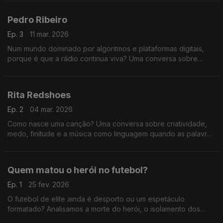
como podemos ser influenciados sem perceber.
Pedro Ribeiro
Ep. 3
11 mar. 2026
Num mundo dominado por algoritmos e plataformas digitais,
porque é que a rádio continua viva? Uma conversa sobre
comunicação, autenticidade, atenção e a relação única entre
quem fala ao microfone e quem está a ouvir.
Rita Redshoes
Ep. 2
04 mar. 2026
Como nasce uma canção? Uma conversa sobre criatividade,
medo, finitude e a música como linguagem quando as palavras
não chegam.
Quem matou o herói no futebol?
Ep. 1
25 fev. 2026
O futebol de elite ainda é desporto ou um espetáculo
formatado? Analisamos a morte do herói, o isolamento dos
craques e como a comunicação agressiva nas redes e na TV