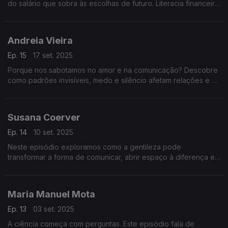
do salário que sobra às escolhas de futuro. Literacia financeira
é literacia de vida — prática, clara e necessária.
Andreia Vieira
Ep. 15
17 set. 2025
Porque nos sabotamos no amor e na comunicação? Descobre
como padrões invisíveis, medo e silêncio afetam relações e o
diálogo que sustenta a confiança.
Susana Coerver
Ep. 14
10 set. 2025
Neste episódio exploramos como a gentileza pode
transformar a forma de comunicar, abrir espaço à diferença e
tornar a liderança mais humana e eficaz.
Maria Manuel Mota
Ep. 13
03 set. 2025
A ciência começa com perguntas. Este episódio fala de