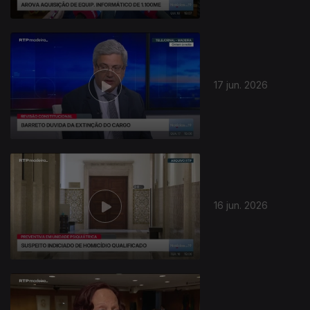
17 jun. 2026
16 jun. 2026