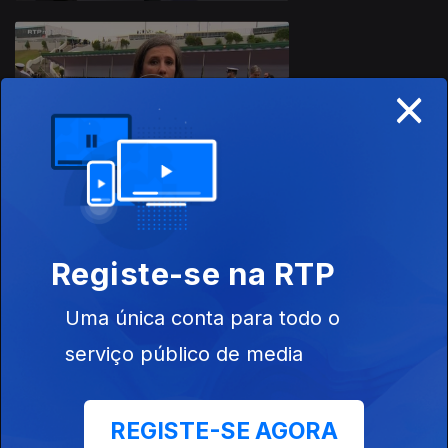
×
10 jun. 2026
Registe-se na RTP
09 jun. 2026
Uma única conta para todo o
serviço público de media
REGISTE-SE AGORA
08 jun. 2026