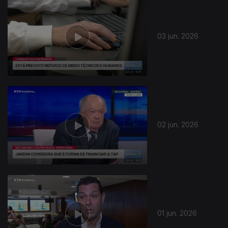
03 jun. 2026
02 jun. 2026
01 jun. 2026