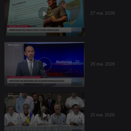
27 mai. 2026
26 mai. 2026
25 mai. 2026