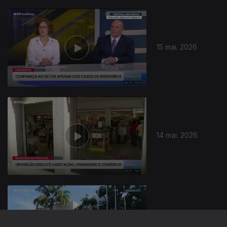
15 mai. 2026
14 mai. 2026
13 mai. 2026