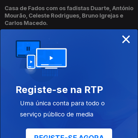
Casa de Fados com os fadistas Duarte, António
Mourão, Celeste Rodrigues, Bruno Igrejas e
Carlos Macedo.
×
06 set. 2016
Fados com António Rocha, António Vieira, Ana
Maria, Artur Batalha e Augusto Pinho, um
exclusivo do Casa de Fados.
05 set. 2016
Registe-se na RTP
Uma única conta para todo o
Casa de Fados "ao vivo" no Restaurante
Coração da Sé
serviço público de media
02 set. 2016