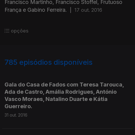
Francisco Martinho, Francisco Stoffel, Frutuoso
França e Gabino Ferreira.
|
17 out. 2016
opções
785
episódios disponíveis
254178
251599
249557
248079
244727
241051
239206
236493
234645
Gala do Casa de Fados com Teresa Tarouca,
Ada de Castro, Amália Rodrigues, António
Vasco Moraes, Natalino Duarte e Kátia
Guerreiro.
31 out. 2016