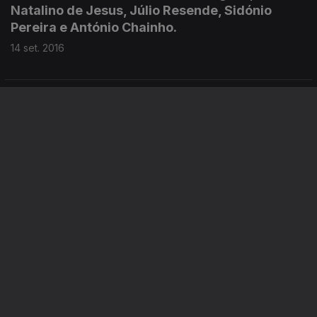
Natalino de Jesus, Júlio Resende, Sidónio
Pereira e António Chainho.
14 set. 2016
Casa de Fados com Hermínia Silva, Flora
Pereira, Maria Armanda, Maria Inês e Maria
Amélia Proença.
13 set. 2016
Casa de Fados com Fernando Farinha, Cristina
Nóbrega, Berta Cardoso, João Ferreira Rosa e
o Quarteto de Edgar Nogueira com a fadista
Catarina Dias.
12 set. 2016