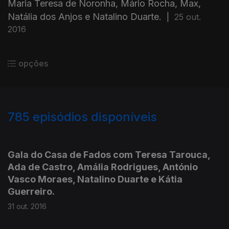
Maria Teresa de Noronha, Mário Rocha, Max,
Natália dos Anjos e Natalino Duarte.
|
25 out.
2016
opções
785
episódios disponíveis
254178
251599
249557
Gala do Casa de Fados com Teresa Tarouca,
Ada de Castro, Amália Rodrigues, António
Vasco Moraes, Natalino Duarte e Kátia
Guerreiro.
31 out. 2016