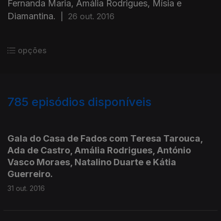
Fernanda Maria, Amália Rodrigues, Mísia e
Diamantina.
|
26 out. 2016
opções
785
episódios disponíveis
254178
251599
249557
248079
244727
241051
239206
236493
234645
Gala do Casa de Fados com Teresa Tarouca,
Ada de Castro, Amália Rodrigues, António
Vasco Moraes, Natalino Duarte e Kátia
Guerreiro.
31 out. 2016