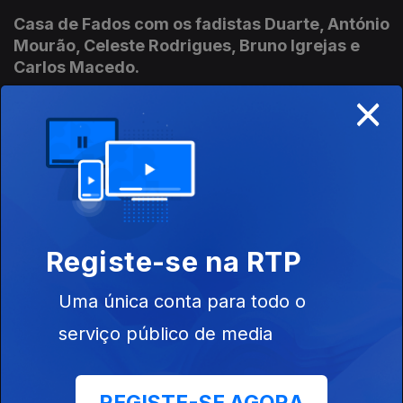
Casa de Fados com os fadistas Duarte, António
Mourão, Celeste Rodrigues, Bruno Igrejas e
Carlos Macedo.
×
06 set. 2016
Fados com António Rocha, António Vieira, Ana
Maria, Artur Batalha e Augusto Pinho, um
exclusivo do Casa de Fados.
05 set. 2016
Registe-se na RTP
Uma única conta para todo o
Casa de Fados "ao vivo" no Restaurante
Coração da Sé
serviço público de media
02 set. 2016