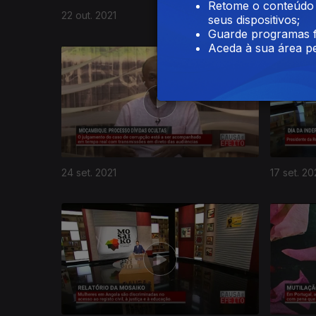
Retome o conteúdo a
22 out. 2021
15 out. 20
seus dispositivos;
Guarde programas f
Aceda à sua área pe
24 set. 2021
17 set. 20