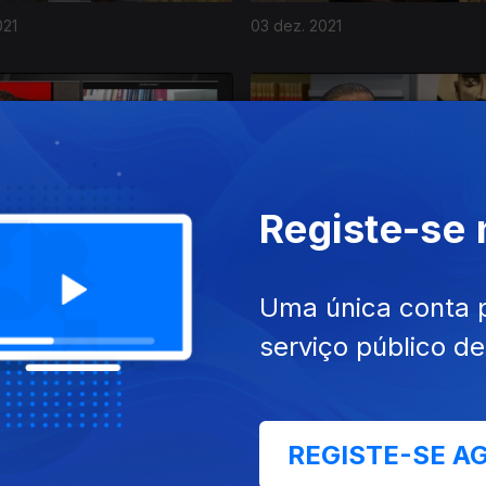
021
03 dez. 2021
Registe-se
21
05 nov. 2021
Uma única conta 
serviço público d
REGISTE-SE A