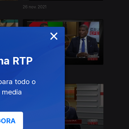
26 nov. 2021
×
 na RTP
29 out. 2021
para todo o
e media
GORA