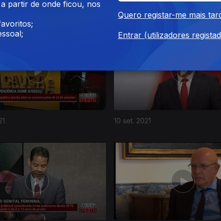
 partir de onde ficou, nos
21
08 out. 2021
Quero registar-me mais tar
avoritos;
ssoal;
Entrar (utilizadores regista
21
10 set. 2021