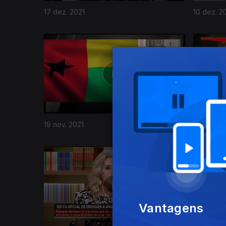
17 dez. 2021
10 dez. 2
19 nov. 2021
12 nov. 20
570994
Vantagens