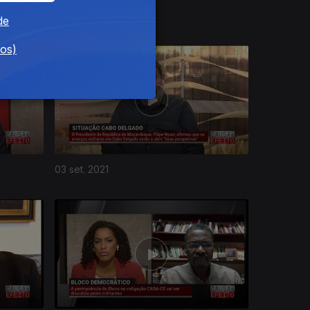
01 out. 2021
de
dos)
03 set. 2021